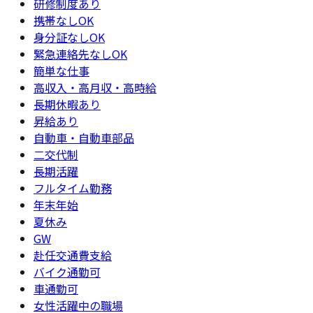
研修制度あり
携帯なしOK
身分証なしOK
緊急連絡先なしOK
簡単な仕事
高収入・高月収・高時給
長期休暇あり
昇給あり
自動車・自動車部品
二交代制
長期活躍
フルタイム勤務
年末年始
夏休み
GW
赴任交通費支給
バイク通勤可
車通勤可
女性活躍中の職場