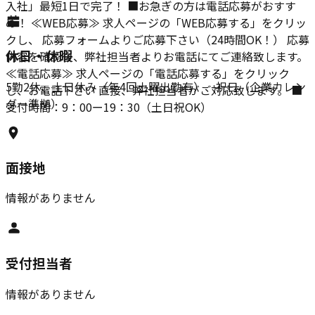
入社」最短1日で完了！ ■お急ぎの方は電話応募がおすす
め！ ≪WEB応募≫ 求人ページの「WEB応募する」をクリッ
クし、 応募フォームよりご応募下さい（24時間OK！） 応募
休日・休暇
内容を確認後、弊社担当者よりお電話にてご連絡致します。
≪電話応募≫ 求人ページの「電話応募する」をクリック
5勤2休、土日休み（年4回土曜出勤有）、祝日（企業カレン
し、お電話下さい 直接、弊社担当者がご対応致します。 ■
ダー準拠）
受付時間：9：00ー19：30（土日祝OK）
面接地
情報がありません
受付担当者
情報がありません