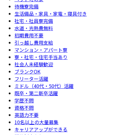
待機寮完備
生活備品・家具・家電・寝具付き
社宅・社員寮完備
水道・光熱費無料
初期費用不要
引っ越し費用支給
マンション・アパート寮
寮・社宅・住宅手当あり
社会人未経験歓迎
ブランクOK
フリーター活躍
ミドル（40代・50代）活躍
既卒・第二新卒活躍
学歴不問
資格不問
英語力不要
10名以上の大量募集
キャリアアップができる