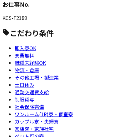
お仕事No.
KCS-F2189
こだわり条件
即入寮OK
寮費無料
職種未経験OK
物流・倉庫
その他工場・製造業
土日休み
通勤交通費支給
制服貸与
社会保険完備
ワンルーム(1R)寮・個室寮
カップル寮・夫婦寮
家族寮・家族社宅
ペット可の寮