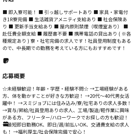
■ 即入寮可能！ ■ 引っ越しサポートあり ■ 家具・家電付
き1R寮完備 ■ 生活雑貨アメニティ支給あり ■ 社会保険あ
り ■ 更新手当支給あり ■ 屋内原則禁煙（喫煙室あり） ■
赴任費全額支給 ■ 履歴書不要 ■ 携帯電話の貸出あり ( ※各
種規定あり ) 寮・社宅完備の求人です！社員登用制度もある
ので、中長期での勤務を考えている方にもおすすめです！
応募概要
☆未経験歓迎！年齢・学歴・経験不問☆ →工場経験がある
方、体を動かすことが好きな方歓迎！ →20代～40代男女活
躍中！ →スミジョブには住み込み/寮/社宅ありの求人多数！
→賞与/昇給/社員登用ありの求人、工場/製造/軽作業に興味
がある方、フリーター/ハローワークでお探しの方も歓迎！
→最短即日勤務OK、即日/週/前払いOK、交通費支給の求人
も！ →福利厚生/社会保険完備で安心！