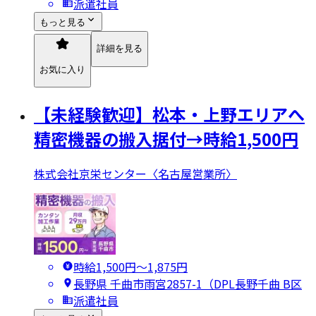
派遣社員
もっと見る
詳細を見る
お気に入り
【未経験歓迎】松本・上野エリアへ
精密機器の搬入据付→時給1,500円
株式会社京栄センター〈名古屋営業所〉
時給1,500円〜1,875円
長野県 千曲市雨宮2857-1（DPL長野千曲 B区
派遣社員