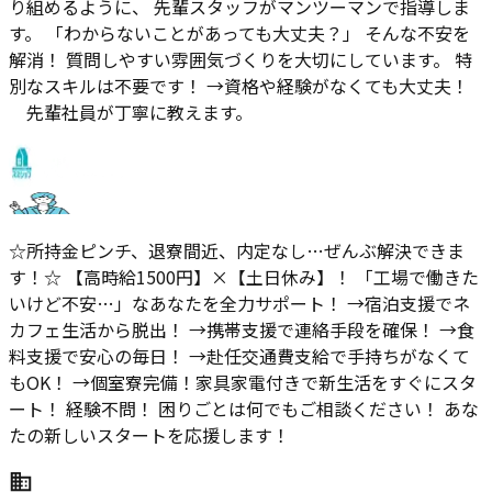
り組めるように、 先輩スタッフがマンツーマンで指導しま
す。 「わからないことがあっても大丈夫？」 そんな不安を
解消！ 質問しやすい雰囲気づくりを大切にしています。 特
別なスキルは不要です！ →資格や経験がなくても大丈夫！
先輩社員が丁寧に教えます。
☆所持金ピンチ、退寮間近、内定なし…ぜんぶ解決できま
す！☆ 【高時給1500円】×【土日休み】！ 「工場で働きた
いけど不安…」なあなたを全力サポート！ →宿泊支援でネ
カフェ生活から脱出！ →携帯支援で連絡手段を確保！ →食
料支援で安心の毎日！ →赴任交通費支給で手持ちがなくて
もOK！ →個室寮完備！家具家電付きで新生活をすぐにスタ
ート！ 経験不問！ 困りごとは何でもご相談ください！ あな
たの新しいスタートを応援します！