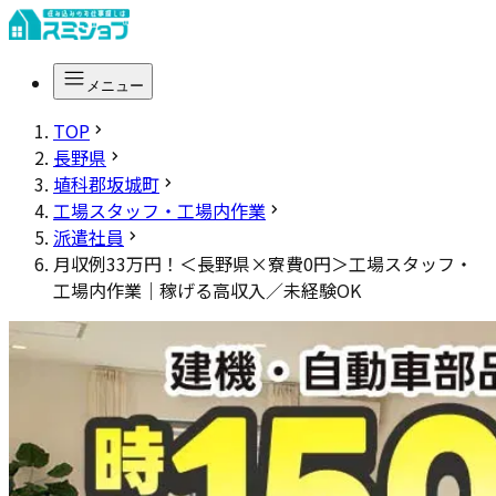
メニュー
TOP
長野県
埴科郡坂城町
工場スタッフ・工場内作業
派遣社員
月収例33万円！＜長野県×寮費0円＞工場スタッフ・
工場内作業｜稼げる高収入／未経験OK