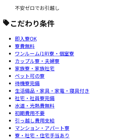
不安ゼロでお引越し
こだわり条件
即入寮OK
寮費無料
ワンルーム(1R)寮・個室寮
カップル寮・夫婦寮
家族寮・家族社宅
ペット可の寮
待機寮完備
生活備品・家具・家電・寝具付き
社宅・社員寮完備
水道・光熱費無料
初期費用不要
引っ越し費用支給
マンション・アパート寮
寮・社宅・住宅手当あり