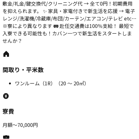
敷金/礼金/鍵交換代/クリーニング代 → 全て0円！初期費用
を抑えられます。 ✨ 家具・家電付きで新生活を応援 → 電子
レンジ/洗濯機/冷蔵庫/布団/カーテン/エアコン/テレビ etc…
※寮により異なります 🚃 赴任交通費は100％支給！ 最短で
入寮できる可能性も！カバン一つで新生活をスタートしま
せんか？
間取り・平米数
ワンルーム（1R）
（
20
～
20
㎡）
寮費
月額〜70,000円