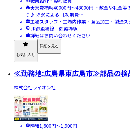
職業紹介・契約社員
★寮費補助40000円～48000円 ・敷金や
り♪ ※寮による 【初期費…
工場スタッフ・工場内作業 · 食品加工 · 製造
JR御殿場線 御殿場駅
詳細はお問い合わせください
詳細を見る
お気に入り
≪勤務地:広島県東広島市≫部品の検
株式会社ライオン社
時給1,600円〜1,900円