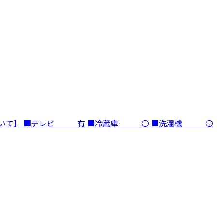
ついて】 ■テレビ 有 ■冷蔵庫 〇 ■洗濯機 〇