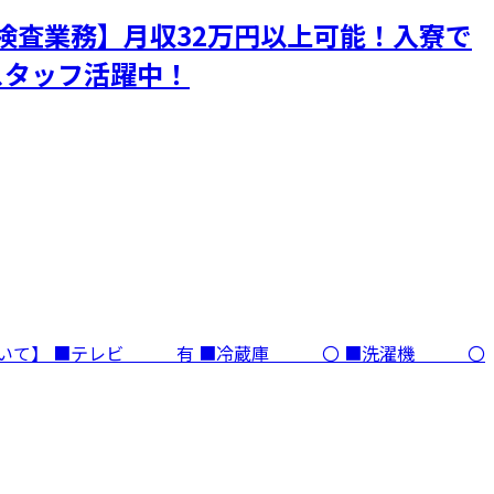
検査業務】月収32万円以上可能！入寮で
スタッフ活躍中！
ついて】 ■テレビ 有 ■冷蔵庫 〇 ■洗濯機 〇