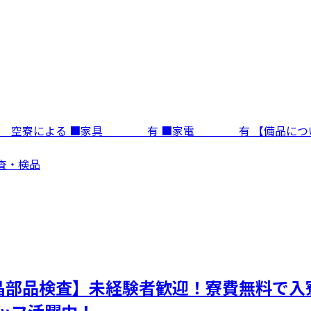
寮費 空寮による ■家具 有 ■家電 有 【備品に
検査・検品
晶部品検査】未経験者歓迎！寮費無料で入