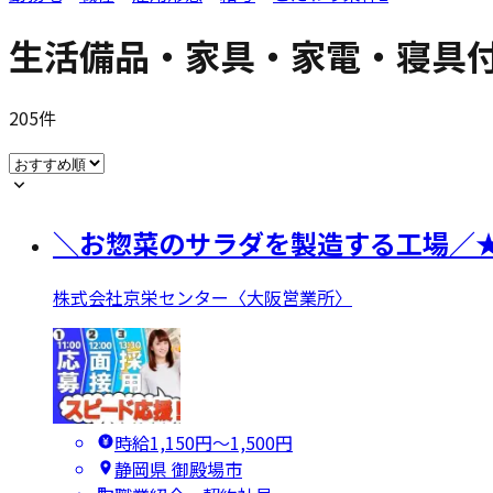
生活備品・家具・家電・寝具付き
205
件
＼お惣菜のサラダを製造する工場／★
株式会社京栄センター〈大阪営業所〉
時給1,150円〜1,500円
静岡県 御殿場市