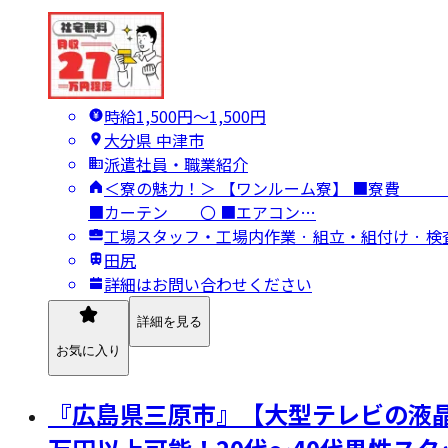
時給1,500円〜1,500円
大分県 中津市
派遣社員・職業紹介
＜寮の魅力！＞ 【ワンルーム寮】 ■
■カーテン 〇 ■エアコン…
工場スタッフ・工場内作業 · 組立・組付け · 
田尻
詳細はお問い合わせください
詳細を見る
お気に入り
『広島県三原市』【大型テレビの液