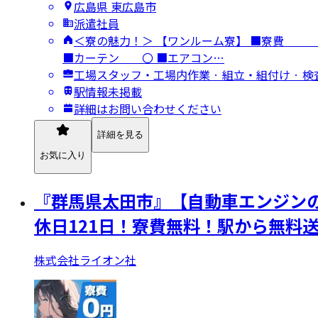
広島県 東広島市
派遣社員
＜寮の魅力！＞ 【ワンルーム寮】 ■
■カーテン 〇 ■エアコン…
工場スタッフ・工場内作業 · 組立・組付け · 
駅情報未掲載
詳細はお問い合わせください
詳細を見る
お気に入り
『群馬県太田市』【自動車エンジンの
休日121日！寮費無料！駅から無料
株式会社ライオン社