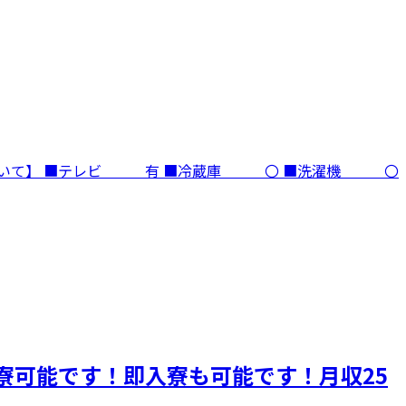
ついて】 ■テレビ 有 ■冷蔵庫 〇 ■洗濯機 〇
寮可能です！即入寮も可能です！月収25