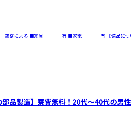
寮費 空寮による ■家具 有 ■家電 有 【備品に
部品製造】寮費無料！20代～40代の男