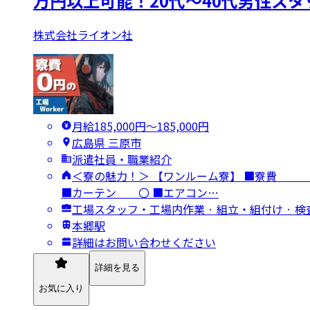
万円以上可能！20代～40代男性ス
株式会社ライオン社
月給185,000円〜185,000円
広島県 三原市
派遣社員・職業紹介
＜寮の魅力！＞ 【ワンルーム寮】 ■
■カーテン 〇 ■エアコン…
工場スタッフ・工場内作業 · 組立・組付け · 
本郷駅
詳細はお問い合わせください
詳細を見る
お気に入り