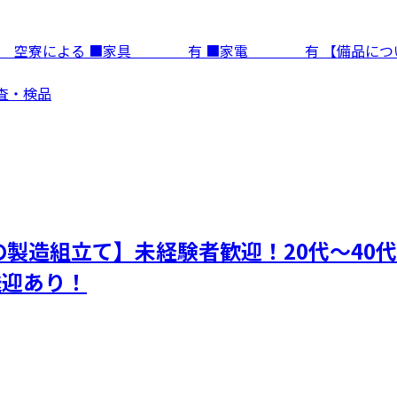
寮費 空寮による ■家具 有 ■家電 有 【備品に
検査・検品
製造組立て】未経験者歓迎！20代～40
送迎あり！