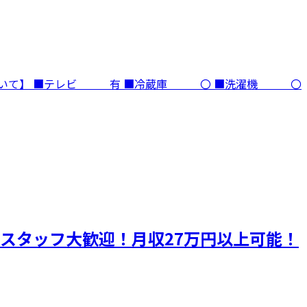
ついて】 ■テレビ 有 ■冷蔵庫 〇 ■洗濯機 〇
性スタッフ大歓迎！月収27万円以上可能！