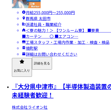
月給255,000円〜255,000円
群馬県 太田市
派遣社員・職業紹介
＜寮の魅力！＞ 【ワンルーム寮】 ■
■カーテン 〇 ■エアコン…
工場スタッフ・工場内作業 · 加工 · 検査・検品
境町駅
詳細はお問い合わせください
詳細を見る
お気に入り
『大分県中津市』【半導体製造装置の
未経験者歓迎！
株式会社ライオン社