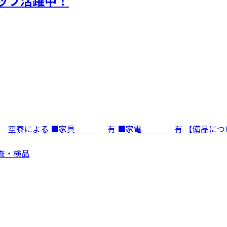
タッフ活躍中！
寮費 空寮による ■家具 有 ■家電 有 【備品に
検査・検品