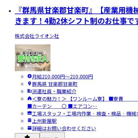
『群馬県甘楽郡甘楽町』【産業用機
きます！4勤2休シフト制のお仕事で
株式会社ライオン社
月給210,000円〜210,000円
群馬県 甘楽郡甘楽町
派遣社員・職業紹介
＜寮の魅力！＞ 【ワンルーム寮】 ■
■カーテン 〇 ■エアコン…
工場スタッフ・工場内作業 · 検査・検品 · 
上州新屋駅
詳細はお問い合わせください