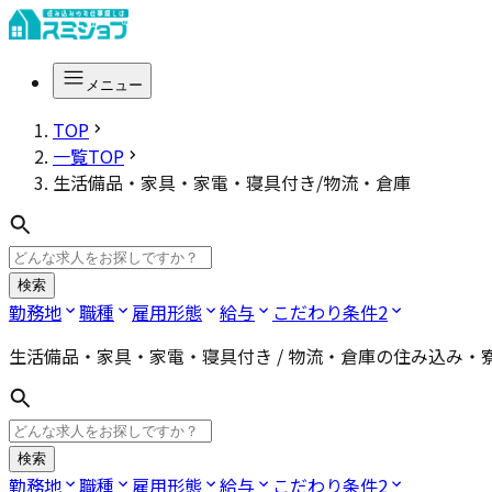
メニュー
TOP
一覧TOP
生活備品・家具・家電・寝具付き/物流・倉庫
検索
勤務地
職種
雇用形態
給与
こだわり条件
2
生活備品・家具・家電・寝具付き / 物流・倉庫
の住み込み・
検索
勤務地
職種
雇用形態
給与
こだわり条件
2