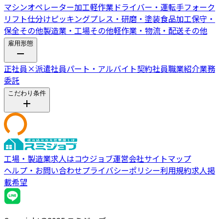
マシンオペレーター
加工
軽作業
ドライバー・運転手
フォーク
リフト
仕分けピッキング
プレス・研磨・塗装
食品加工
保守・
保全
その他製造業・工場
その他軽作業・物流・配送
その他
雇用形態
正社員
×
派遣社員
パート・アルバイト
契約社員
職業紹介
業務
委託
こだわり条件
工場・製造業求人はコウジョブ
運営会社
サイトマップ
ヘルプ・お問い合わせ
プライバシーポリシー
利用規約
求人掲
載希望