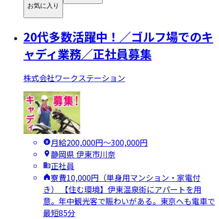
お気に入り
20代多数活躍中！／ゴルフ場でのキ
ャディ業務／正社員募集
株式会社ワークステーション
月給200,000円〜300,000円
静岡県 伊東市川奈
正社員
寮費10,000円（単身用マンション・家電付
き） 【住む環境】伊東温泉街にアパートを用
意。年中観光客で賑わいがある。東京へも電車で
最短85分