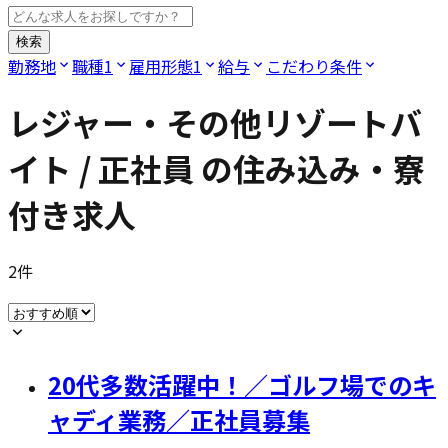
検索
勤務地
職種
1
雇用形態
1
給与
こだわり条件
レジャー・その他リゾートバ
イト / 正社員
の住み込み・寮
付き求人
2
件
20代多数活躍中！／ゴルフ場でのキ
ャディ業務／正社員募集