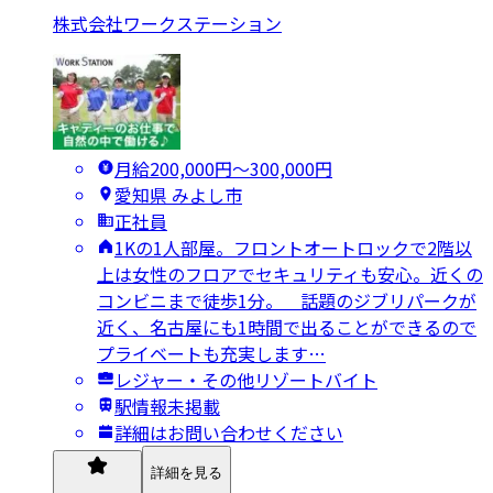
株式会社ワークステーション
月給200,000円〜300,000円
愛知県 みよし市
正社員
1Kの1人部屋。フロントオートロックで2階以
上は女性のフロアでセキュリティも安心。近くの
コンビニまで徒歩1分。 話題のジブリパークが
近く、名古屋にも1時間で出ることができるので
プライベートも充実します…
レジャー・その他リゾートバイト
駅情報未掲載
詳細はお問い合わせください
詳細を見る