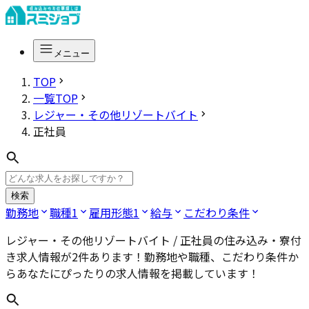
メニュー
TOP
一覧TOP
レジャー・その他リゾートバイト
正社員
検索
勤務地
職種
1
雇用形態
1
給与
こだわり条件
レジャー・その他リゾートバイト / 正社員
の住み込み・寮付
き求人情報が
2
件あります！勤務地や職種、こだわり条件か
らあなたにぴったりの求人情報を掲載しています！