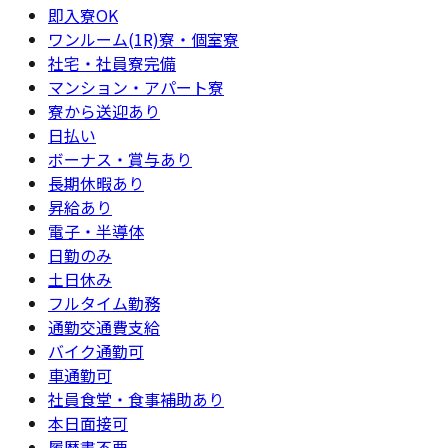
即入寮OK
ワンルーム(1R)寮・個室寮
社宅・社員寮完備
マンション・アパート寮
寮から送迎あり
日払い
ボーナス・賞与あり
長期休暇あり
昇給あり
電子・半導体
日勤のみ
土日休み
フルタイム勤務
通勤交通費支給
バイク通勤可
車通勤可
社員食堂・食事補助あり
本日面接可
履歴書不要