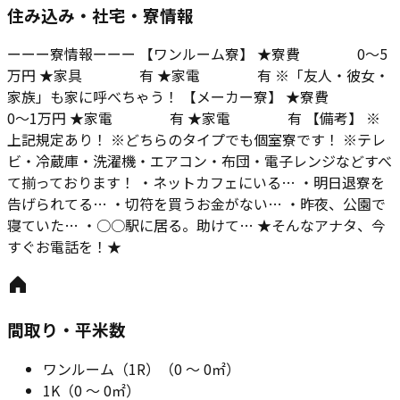
住み込み・社宅・寮情報
ーーー寮情報ーーー 【ワンルーム寮】 ★寮費 0～5
万円 ★家具 有 ★家電 有 ※「友人・彼女・
家族」も家に呼べちゃう！ 【メーカー寮】 ★寮費
0～1万円 ★家電 有 ★家電 有 【備考】 ※
上記規定あり！ ※どちらのタイプでも個室寮です！ ※テレ
ビ・冷蔵庫・洗濯機・エアコン・布団・電子レンジなどすべ
て揃っております！ ・ネットカフェにいる… ・明日退寮を
告げられてる… ・切符を買うお金がない… ・昨夜、公園で
寝ていた… ・○○駅に居る。助けて… ★そんなアナタ、今
すぐお電話を！★
間取り・平米数
ワンルーム（1R）
（
0
～
0
㎡）
1K
（
0
～
0
㎡）