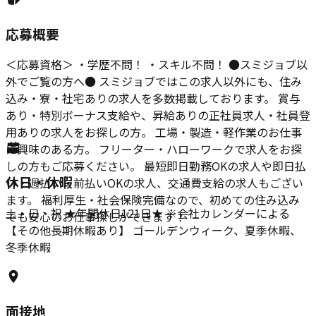
応募概要
＜応募資格＞ ・学歴不問！ ・スキル不問！ ●スミジョブ以
外でご覧の方へ● スミジョブではこの求人以外にも、住み
込み・寮・社宅ありの求人を多数掲載しております。 賞与
あり・特別ボーナス支給や、昇給ありの正社員求人・社員登
用ありの求人をお探しの方。 工場・製造・軽作業のお仕事
に興味のある方。 フリーター・ハローワークで求人をお探
しの方もご応募ください。 最短即日勤務OKの求人や即日払
休日・休暇
い・週払い・前払いOKの求人、交通費支給の求人もござい
ます。 福利厚生・社会保険完備なので、初めての住み込み
土・日・祝 ★年間休日121日★ ※会社カレンダーによる
でも安心のお仕事探しができます！
【その他長期休暇あり】 ゴールデンウィーク、夏季休暇、
冬季休暇
面接地