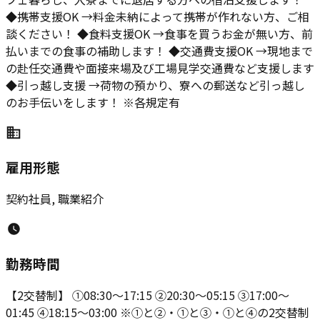
◆携帯支援OK →料金未納によって携帯が作れない方、ご相
談ください！ ◆食料支援OK →食事を買うお金が無い方、前
払いまでの食事の補助します！ ◆交通費支援OK →現地まで
の赴任交通費や面接来場及び工場見学交通費など支援します
◆引っ越し支援 →荷物の預かり、寮への郵送など引っ越し
のお手伝いをします！ ※各規定有
雇用形態
契約社員, 職業紹介
勤務時間
【2交替制】 ①08:30～17:15 ②20:30～05:15 ③17:00～
01:45 ④18:15～03:00 ※①と②・①と③・①と④の2交替制