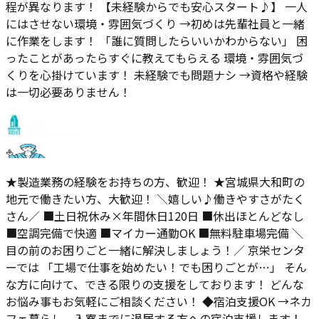
程が異なります！ 【未経験からでも安心スタート♪】 一人
にはさせない環境・雰囲気づくり →初めは先輩社員と一緒
に作業をします！ 「誰に質問したらいいかわからない」 困
ったことがあったらすぐに教えてもらえる 環境・雰囲気づ
くりを心掛けています！ 未経験でも問題ナシ →資格や経験
は一切必要ありません！
★製造業務の経験をお持ちの方、歓迎！ ★宮城県大和町の
地元で働きたい方、大歓迎！ ＼嬉しい♪働きやすさがたく
さん／ ■土日祝休み×年間休日120日 ■休出ほとんどなし
■空調完備で快適 ■マイカー通勤OK ■無料駐車場完備 ＼
目の前のお困りごと一緒に解決しましょう！／ 京栄センタ
ーでは 「工場で仕事を始めたい！でも困りごとが…」 そん
な方に向けて、できる限りの支援をしております！ どんな
お悩み事もお気軽にご相談ください！ ◆宿泊支援OK →ネカ
フェ暮らし、入寮までに退居する方への宿泊支援します！