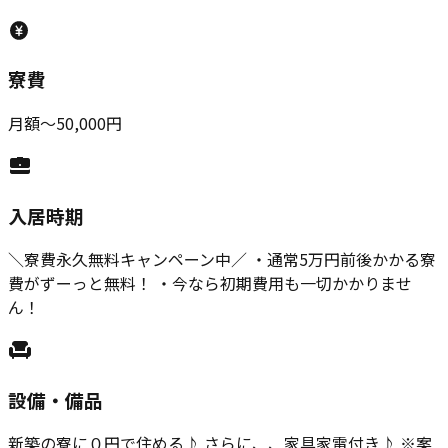
寮費
月額〜50,000円
入居時期
＼寮費永久無料キャンペーン中／ ・通常5万円前後かかる寮
費がずーっと無料！ ・今なら初期費用も一切かかりませ
ん！
設備・備品
新築の寮に０円で住める♪ さらに、、家具家電付き♪ ※案