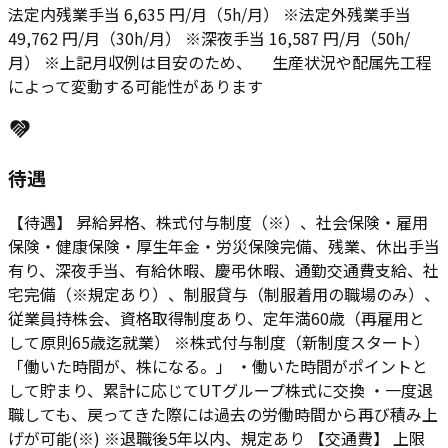
法定内残業手当 6,635 円/月（5h/月） ※法定外残業手当
49,762 円/月（30h/月） ※深夜手当 16,587 円/月（50h/
月） ※上記月収例は目安のため、 生産状況や配属先工程
によって変動する可能性があります
待遇
【待遇】 昇給昇格、株式付与制度（※）、社会保険・雇用
保険・健康保険・厚生年金・労災保険完備、残業、休出手当
有り、深夜手当、有給休暇、慶弔休暇、通勤交通費支給、社
宅完備（※規定あり）、制服貸与（制服着用の職場のみ）、
従業員持株会、資格取得制度あり、定年満60歳（再雇用と
して原則65歳迄就業） ※株式付与制度（新制度スタート）
「働いた時間が、株になる。」 ・働いた時間がポイントと
して貯まり、累計に応じてUTグループ株式に交換 ・一度退
職しても、戻ってきた際には過去の労働時間から再び積み上
げが可能(※) ※退職後5年以内、規定あり 【交通費】 上限