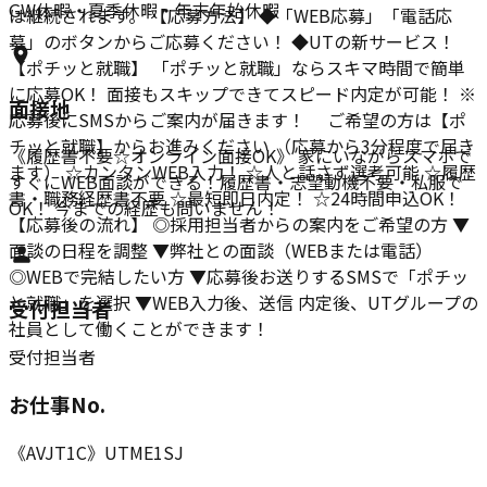
GW休暇・夏季休暇・年末年始休暇
は継続されます。 【応募方法】 ◆「WEB応募」「電話応
募」のボタンからご応募ください！ ◆UTの新サービス！
【ポチッと就職】 「ポチッと就職」ならスキマ時間で簡単
に応募OK！ 面接もスキップできてスピード内定が可能！ ※
面接地
応募後にSMSからご案内が届きます！ ご希望の方は【ポ
チッと就職】からお進みください （応募から3分程度で届き
《履歴書不要☆オンライン面接OK》 家にいながらスマホで
ます） ☆カンタンWEB入力！ ☆人と話さず選考可能 ☆履歴
すぐにWEB面談ができる！履歴書・志望動機不要・私服で
書・職務経歴書不要 ☆最短即日内定！ ☆24時間申込OK！
OK！ 今までの経歴も問いません！
【応募後の流れ】 ◎採用担当者からの案内をご希望の方 ▼
面談の日程を調整 ▼弊社との面談（WEBまたは電話）
◎WEBで完結したい方 ▼応募後お送りするSMSで「ポチッ
と就職」を選択 ▼WEB入力後、送信 内定後、UTグループの
受付担当者
社員として働くことができます！
受付担当者
お仕事No.
《AVJT1C》UTME1SJ