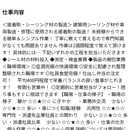
仕事内容
＜接着剤・シーリング材の製造＞ 建築用シーリング材や車
両製造・修理に使用される接着剤の製造！ 未経験からでき
る簡単＆シンプル作業！ 丁寧に教えて貰えるので専門知識
がなくても問題ありません 作業は2週間程度で覚えて頂けま
す！ 具体的には… 下記いずれかの工程を担当いただきます
◆シール材の材料投入 ◆測定・検査業務 ◆製品の梱包業務
＜職場環境＞ ◎空調完備の快適環境 ◎安全に配慮され整理
整頓された職場です ◎社員食堂完備！仕出し弁当の注文
可！ 平均400円程度で栄養バランスの良い食事がとれま
す！ 夜間も営業中！ ◎定期的に営業担当がフォロー！困
り事もすぐに相談できます 【職場・仕事の様子】 ・職場の
様子 静か ☆☆★☆☆ にぎやか ・業務外交流 少ない
☆☆★☆☆ 多い ・身につく知識/経験 汎用性 ☆☆★☆☆
専門性 ・派遣先企業社員との関わり 少ない ☆☆★☆☆ 多
い ・派遣社員比率 少ない ☆☆★☆☆ 多い ・仕事の仕方
個人作業 ☆☆★☆☆ チーム作業 詳細については面談時に