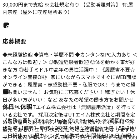
30,000円まで支給 ※会社規定有り 【受動喫煙対策】 有:屋
内禁煙（屋外に喫煙場所あり）
応募概要
◆未経験歓迎 ◆資格・学歴不問 ◆カンタンなPC入力あり ＜
こんな方は歓迎♪＞ ◎製造経験者歓迎 ◎体を動かす事が好
きな方 ◎若手ミドル中高年の男性活躍中！ 《履歴書不要☆
オンライン面接OK》 家にいながらスマホですぐにWEB面談
ができる！履歴書・志望動機不要・私服でOK！ 今までの経
歴も問いません！ お気軽にご応募ください！ 稼ぎたい！休
日が多い方がいい！など あなたの希望の働き方をお聞かせ
休日・休暇
ください♪ UTエイム株式会社は「無期雇用派遣」を行って
いる会社です。 採用決定後はUTエイム株式会社と期間を定
【勤務時間】 ①08:00~16:45 ②20:00~04:45 ※2週間毎の交
めない雇用契約を結び、派遣先でご勤務いただきます。 派
代勤務 【備考】 勤務：2交替 休憩：2回60分 休日：5勤2休/
遣元であるUTエイム株式会社での正社員雇用となりますの
土日祝休み/工場カレンダーに準ずる/年間休日126日 休暇：
で、派遣先で働いていない期間が発生した場合でも雇用契約