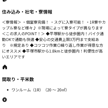
住み込み・社宅・寮情報
＜寮情報＞ ・個室寮完備！ ・スグに入寮可能！ ・1R寮やカ
ップル寮など様々♪ ※現場によって寮タイプが異なります
＜この求人のPOINT！＞ ◆平塚駅から徒歩圏内！バイク通
勤OKで通勤も快適 ◆安心の交通費上限3万円まで支給あ
り ※規定あり ◆コツコツ作業◎繰り返し作業が得意な方
にオススメ ◆平塚市駅から1.8kmと徒歩圏内！利便性が高
いエリアです
間取り・平米数
ワンルーム（1R）
（
20
～
20
㎡）