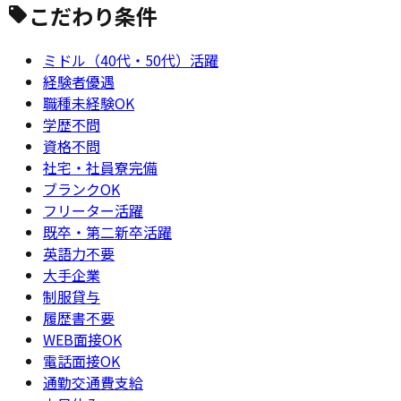
こだわり条件
ミドル（40代・50代）活躍
経験者優遇
職種未経験OK
学歴不問
資格不問
社宅・社員寮完備
ブランクOK
フリーター活躍
既卒・第二新卒活躍
英語力不要
大手企業
制服貸与
履歴書不要
WEB面接OK
電話面接OK
通勤交通費支給