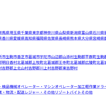
群馬県
埼玉県
千葉県
東京都
神奈川県
山梨県
新潟県
富山県
石川県
県
香川県
愛媛県
高知県
福岡県
佐賀県
長崎県
熊本県
大分県
宮崎県
所市
生駒市
香芝市
葛城市
宇陀市
山辺郡山添村
生駒郡平群町
生駒
郡明日香村
北葛城郡上牧町
北葛城郡王寺町
北葛城郡広陵町
北葛
村
吉野郡上北山村
吉野郡川上村
吉野郡東吉野村
・検品
機械オペレーター・マシンオペレーター
加工
軽作業
ドラ
業・物流・配送
レジャー・その他リゾートバイト
その他