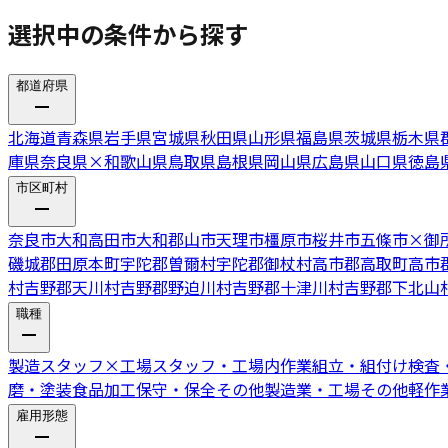
選択中の条件から探す
都道府県
北海道
青森県
岩手県
宮城県
秋田県
山形県
福島県
茨城県
栃木県
庫県
奈良県
×
和歌山県
鳥取県
島根県
岡山県
広島県
山口県
徳島
市区町村
奈良市
大和高田市
大和郡山市
天理市
橿原市
桜井市
五條市
×
御
磯城郡田原本町
宇陀郡曽爾村
宇陀郡御杖村
高市郡高取町
高市
村
吉野郡天川村
吉野郡野迫川村
吉野郡十津川村
吉野郡下北山
職種
製造スタッフ
×
工場スタッフ・工場内作業
組立・組付け
検査
磨・塗装
食品加工
保守・保全
その他製造業・工場
その他軽作
雇用形態