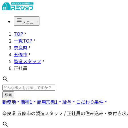
メニュー
TOP
一覧TOP
奈良県
五條市
製造スタッフ
正社員
検索
勤務地
職種
1
雇用形態
1
給与
こだわり条件
奈良県 五條市の製造スタッフ / 正社員
の住み込み・寮付き求