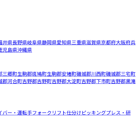
福井県
長野県
岐阜県
静岡県
愛知県
三重県
滋賀県
京都府
大阪府
兵
鹿児島県
沖縄県
郡三郷町
生駒郡斑鳩町
生駒郡安堵町
磯城郡川西町
磯城郡三宅町
城郡河合町
吉野郡吉野町
吉野郡大淀町
吉野郡下市町
吉野郡黒滝
イバー・運転手
フォークリフト
仕分けピッキング
プレス・研