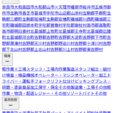
奈良市
大和高田市
大和郡山市
×
天理市
橿原市
桜井市
五條市
御
所市
生駒市
香芝市
葛城市
宇陀市
山辺郡山添村
生駒郡平群町
生
駒郡三郷町
生駒郡斑鳩町
生駒郡安堵町
磯城郡川西町
磯城郡三
宅町
磯城郡田原本町
宇陀郡曽爾村
宇陀郡御杖村
高市郡高取町
高市郡明日香村
北葛城郡上牧町
北葛城郡王寺町
北葛城郡広陵
町
北葛城郡河合町
吉野郡吉野町
吉野郡大淀町
吉野郡下市町
吉
野郡黒滝村
吉野郡天川村
吉野郡野迫川村
吉野郡十津川村
吉野
郡下北山村
吉野郡上北山村
吉野郡川上村
吉野郡東吉野村
職種
軽作業
×
工場スタッフ・工場内作業
製造スタッフ
組立・組付
け
検査・検品
機械オペレーター・マシンオペレーター
加工
ド
ライバー・運転手
フォークリフト
仕分けピッキング
プレス・
研磨・塗装
食品加工
保守・保全
その他製造業・工場
その他軽
作業・物流・配送
レジャー・その他リゾートバイト
その他
雇用形態
業務委託
×
派遣社員
正社員
パート・アルバイト
契約社員
職業