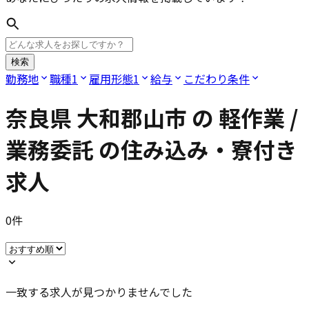
検索
勤務地
職種
1
雇用形態
1
給与
こだわり条件
奈良県 大和郡山市
の
軽作業 /
業務委託
の住み込み・寮付き
求人
0
件
一致する求人が見つかりませんでした