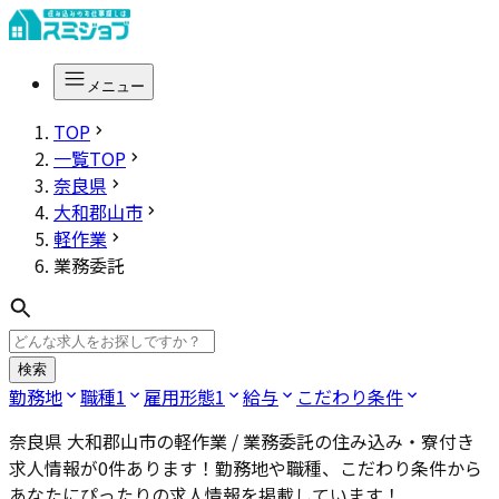
メニュー
TOP
一覧TOP
奈良県
大和郡山市
軽作業
業務委託
検索
勤務地
職種
1
雇用形態
1
給与
こだわり条件
奈良県 大和郡山市の軽作業 / 業務委託
の住み込み・寮付き
求人情報が
0
件あります！勤務地や職種、こだわり条件から
あなたにぴったりの求人情報を掲載しています！