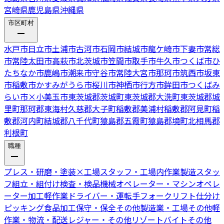
宮崎県
鹿児島県
沖縄県
市区町村
水戸市
日立市
土浦市
古河市
石岡市
結城市
龍ケ崎市
下妻市
常総
市
常陸太田市
高萩市
北茨城市
笠間市
取手市
牛久市
つくば市
ひ
たちなか市
鹿嶋市
潮来市
守谷市
常陸大宮市
那珂市
筑西市
坂東
市
稲敷市
かすみがうら市
桜川市
神栖市
行方市
鉾田市
つくばみ
らい市
×
小美玉市
東茨城郡茨城町
東茨城郡大洗町
東茨城郡城
里町
那珂郡東海村
久慈郡大子町
稲敷郡美浦村
稲敷郡阿見町
稲
敷郡河内町
結城郡八千代町
猿島郡五霞町
猿島郡境町
北相馬郡
利根町
職種
プレス・研磨・塗装
×
工場スタッフ・工場内作業
製造スタッ
フ
組立・組付け
検査・検品
機械オペレーター・マシンオペレ
ーター
加工
軽作業
ドライバー・運転手
フォークリフト
仕分け
ピッキング
食品加工
保守・保全
その他製造業・工場
その他軽
作業・物流・配送
レジャー・その他リゾートバイト
その他