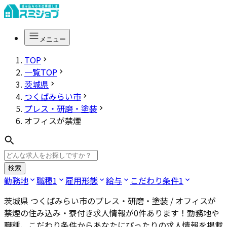
メニュー
TOP
一覧TOP
茨城県
つくばみらい市
プレス・研磨・塗装
オフィスが禁煙
検索
勤務地
職種
1
雇用形態
給与
こだわり条件
1
茨城県 つくばみらい市のプレス・研磨・塗装 / オフィスが
禁煙
の住み込み・寮付き求人情報が
0
件あります！勤務地や
職種、こだわり条件からあなたにぴったりの求人情報を掲載