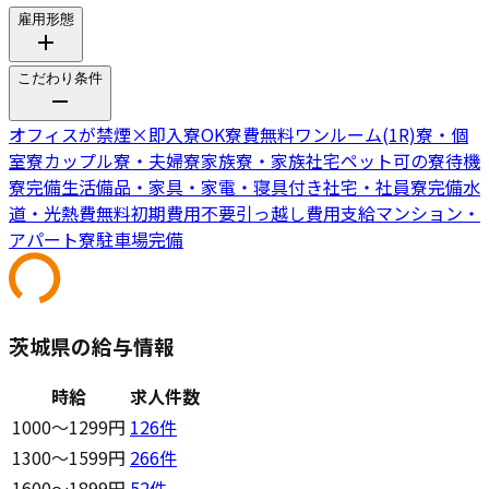
雇用形態
こだわり条件
オフィスが禁煙
×
即入寮OK
寮費無料
ワンルーム(1R)寮・個
室寮
カップル寮・夫婦寮
家族寮・家族社宅
ペット可の寮
待機
寮完備
生活備品・家具・家電・寝具付き
社宅・社員寮完備
水
道・光熱費無料
初期費用不要
引っ越し費用支給
マンション・
アパート寮
駐車場完備
茨城県の給与情報
時給
求人件数
1000〜1299円
126
件
1300〜1599円
266
件
1600〜1899円
52
件