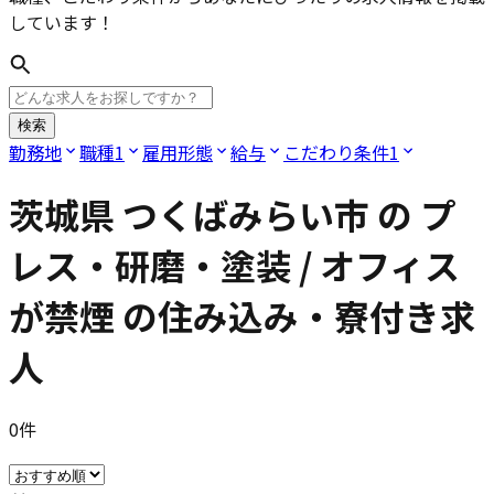
しています！
検索
勤務地
職種
1
雇用形態
給与
こだわり条件
1
茨城県 つくばみらい市
の
プ
レス・研磨・塗装 / オフィス
が禁煙
の住み込み・寮付き求
人
0
件