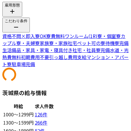
雇用形態
こだわり条件
資格不問
×
即入寮OK
寮費無料
ワンルーム(1R)寮・個室寮
カ
ップル寮・夫婦寮
家族寮・家族社宅
ペット可の寮
待機寮完備
生活備品・家具・家電・寝具付き
社宅・社員寮完備
水道・光
熱費無料
初期費用不要
引っ越し費用支給
マンション・アパー
ト寮
駐車場完備
茨城県の給与情報
時給
求人件数
1000〜1299円
126
件
1300〜1599円
266
件
1600〜1899円
52
件