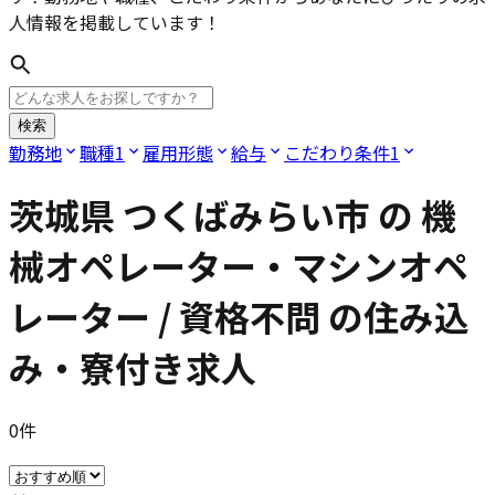
人情報を掲載しています！
検索
勤務地
職種
1
雇用形態
給与
こだわり条件
1
茨城県 つくばみらい市
の
機
械オペレーター・マシンオペ
レーター / 資格不問
の住み込
み・寮付き求人
0
件