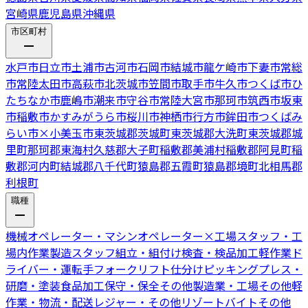
宮崎県
鹿児島県
沖縄県
市区町村
水戸市
日立市
土浦市
古河市
石岡市
結城市
龍ケ崎市
下妻市
常総
市
常陸太田市
高萩市
北茨城市
笠間市
取手市
牛久市
つくば市
ひ
たちなか市
鹿嶋市
潮来市
守谷市
常陸大宮市
那珂市
筑西市
坂東
市
稲敷市
かすみがうら市
桜川市
神栖市
行方市
鉾田市
つくばみ
らい市
×
小美玉市
東茨城郡茨城町
東茨城郡大洗町
東茨城郡城
里町
那珂郡東海村
久慈郡大子町
稲敷郡美浦村
稲敷郡阿見町
稲
敷郡河内町
結城郡八千代町
猿島郡五霞町
猿島郡境町
北相馬郡
利根町
職種
機械オペレーター・マシンオペレーター
×
工場スタッフ・工
場内作業
製造スタッフ
組立・組付け
検査・検品
加工
軽作業
ド
ライバー・運転手
フォークリフト
仕分けピッキング
プレス・
研磨・塗装
食品加工
保守・保全
その他製造業・工場
その他軽
作業・物流・配送
レジャー・その他リゾートバイト
その他