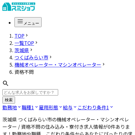
メニュー
TOP
一覧TOP
茨城県
つくばみらい市
機械オペレーター・マシンオペレーター
資格不問
検索
勤務地
職種
1
雇用形態
給与
こだわり条件
1
茨城県 つくばみらい市の機械オペレーター・マシンオペレ
ーター / 資格不問
の住み込み・寮付き求人情報が
0
件ありま
す！勤務地や職種、こだわり条件からあなたにぴったりの求