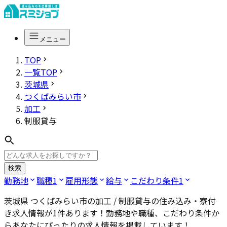
メニュー
TOP
一覧TOP
茨城県
つくばみらい市
加工
制服貸与
検索
勤務地
職種
1
雇用形態
給与
こだわり条件
1
茨城県 つくばみらい市の加工 / 制服貸与
の住み込み・寮付
き求人情報が
1
件あります！勤務地や職種、こだわり条件か
らあなたにぴったりの求人情報を掲載しています！