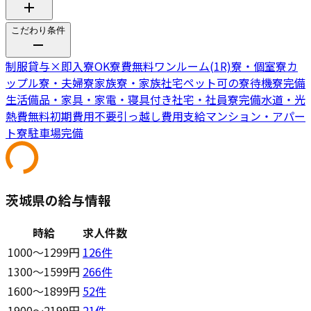
こだわり条件
制服貸与
×
即入寮OK
寮費無料
ワンルーム(1R)寮・個室寮
カ
ップル寮・夫婦寮
家族寮・家族社宅
ペット可の寮
待機寮完備
生活備品・家具・家電・寝具付き
社宅・社員寮完備
水道・光
熱費無料
初期費用不要
引っ越し費用支給
マンション・アパー
ト寮
駐車場完備
茨城県の給与情報
時給
求人件数
1000〜1299円
126
件
1300〜1599円
266
件
1600〜1899円
52
件
1900〜2199円
21
件