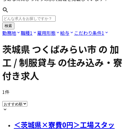
検索
勤務地
職種
1
雇用形態
給与
こだわり条件
1
茨城県 つくばみらい市
の
加
工 / 制服貸与
の住み込み・寮
付き求人
1
件
＜茨城県×寮費0円＞工場スタッ