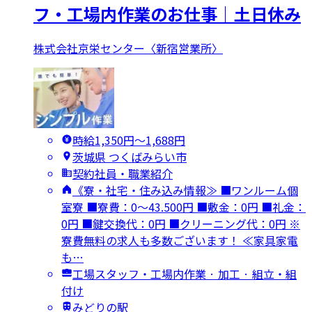
フ・工場内作業のお仕事｜土日休み
株式会社京栄センター〈新宿営業所〉
時給1,350円〜1,688円
茨城県 つくばみらい市
契約社員・職業紹介
《寮・社宅・住み込み情報≫ ■ワンルーム個
室寮 ■寮費：0～43.500円 ■敷金：0円 ■礼金：
0円 ■鍵交換代：0円 ■クリーニング代：0円 ※
寮費無料の求人も多数ございます！ ≪家具家電
も…
工場スタッフ・工場内作業 · 加工 · 組立・組
付け
みどりの駅