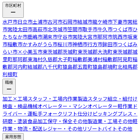
市区町村
水戸市
日立市
土浦市
古河市
石岡市
結城市
龍ケ崎市
下妻市
常総
市
常陸太田市
高萩市
北茨城市
笠間市
取手市
牛久市
つくば市
ひ
たちなか市
鹿嶋市
潮来市
守谷市
常陸大宮市
那珂市
筑西市
坂東
市
稲敷市
かすみがうら市
桜川市
神栖市
行方市
鉾田市
つくばみ
らい市
×
小美玉市
東茨城郡茨城町
東茨城郡大洗町
東茨城郡城
里町
那珂郡東海村
久慈郡大子町
稲敷郡美浦村
稲敷郡阿見町
稲
敷郡河内町
結城郡八千代町
猿島郡五霞町
猿島郡境町
北相馬郡
利根町
職種
加工
×
工場スタッフ・工場内作業
製造スタッフ
組立・組付け
検査・検品
機械オペレーター・マシンオペレーター
軽作業
ド
ライバー・運転手
フォークリフト
仕分けピッキング
プレス・
研磨・塗装
食品加工
保守・保全
その他製造業・工場
その他軽
作業・物流・配送
レジャー・その他リゾートバイト
その他
雇用形態