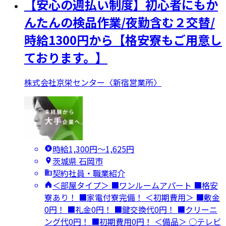
【安心の週払い制度】初心者にもか
んたんの検品作業/夜勤含む２交替/
時給1300円から【格安寮もご用意し
ております。】
株式会社京栄センター〈新宿営業所〉
時給1,300円〜1,625円
茨城県 石岡市
契約社員・職業紹介
＜部屋タイプ＞ ■ワンルームアパート ■格安
寮あり！ ■家電付寮完備！ ＜初期費用＞ ■敷金
0円！ ■礼金0円！ ■鍵交換代0円！ ■クリーニ
ング代0円！ ■初期費用0円！ ＜備品＞ ○テレビ