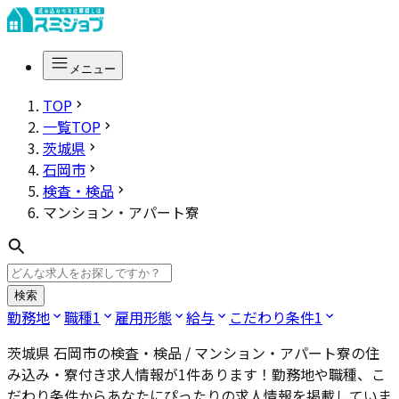
メニュー
TOP
一覧TOP
茨城県
石岡市
検査・検品
マンション・アパート寮
検索
勤務地
職種
1
雇用形態
給与
こだわり条件
1
茨城県 石岡市の検査・検品 / マンション・アパート寮
の住
み込み・寮付き求人情報が
1
件あります！勤務地や職種、こ
だわり条件からあなたにぴったりの求人情報を掲載していま