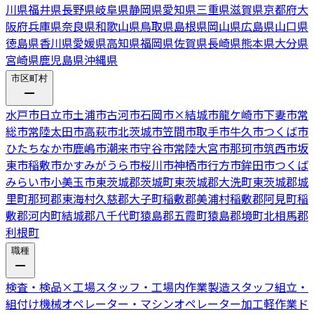
川県
福井県
長野県
岐阜県
静岡県
愛知県
三重県
滋賀県
京都府
大
阪府
兵庫県
奈良県
和歌山県
鳥取県
島根県
岡山県
広島県
山口県
徳島県
香川県
愛媛県
高知県
福岡県
佐賀県
長崎県
熊本県
大分県
宮崎県
鹿児島県
沖縄県
市区町村
水戸市
日立市
土浦市
古河市
石岡市
×
結城市
龍ケ崎市
下妻市
常
総市
常陸太田市
高萩市
北茨城市
笠間市
取手市
牛久市
つくば市
ひたちなか市
鹿嶋市
潮来市
守谷市
常陸大宮市
那珂市
筑西市
坂
東市
稲敷市
かすみがうら市
桜川市
神栖市
行方市
鉾田市
つくば
みらい市
小美玉市
東茨城郡茨城町
東茨城郡大洗町
東茨城郡城
里町
那珂郡東海村
久慈郡大子町
稲敷郡美浦村
稲敷郡阿見町
稲
敷郡河内町
結城郡八千代町
猿島郡五霞町
猿島郡境町
北相馬郡
利根町
職種
検査・検品
×
工場スタッフ・工場内作業
製造スタッフ
組立・
組付け
機械オペレーター・マシンオペレーター
加工
軽作業
ド