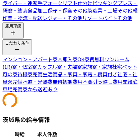
ライバー・運転手
フォークリフト
仕分けピッキング
プレス・
研磨・塗装
食品加工
保守・保全
その他製造業・工場
その他軽
作業・物流・配送
レジャー・その他リゾートバイト
その他
雇用形態
こだわり条件
マンション・アパート寮
×
即入寮OK
寮費無料
ワンルーム
(1R)寮・個室寮
カップル寮・夫婦寮
家族寮・家族社宅
ペット
可の寮
待機寮完備
生活備品・家具・家電・寝具付き
社宅・社
員寮完備
水道・光熱費無料
初期費用不要
引っ越し費用支給
駐
車場完備
寮から送迎あり
茨城県の給与情報
時給
求人件数