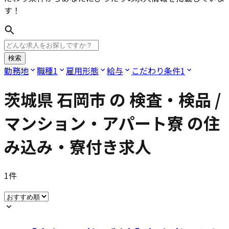
す！
検索
勤務地
職種
1
雇用形態
給与
こだわり条件
1
茨城県 石岡市
の
検査・検品 /
マンション・アパート寮
の住
み込み・寮付き求人
1
件