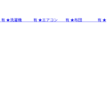
 有 ★洗濯機 有 ★エアコン 有 ★布団 有 ★