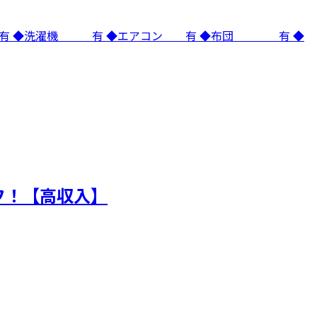
 有 ◆洗濯機 有 ◆エアコン 有 ◆布団 有 ◆
フ！【高収入】