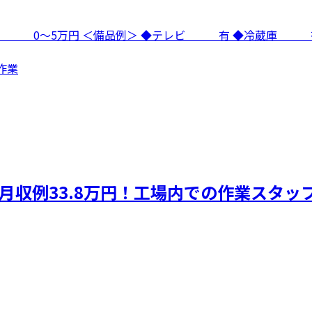
寮費 0～5万円 ＜備品例＞ ◆テレビ 有 ◆冷蔵庫
作業
月収例33.8万円！工場内での作業スタッ