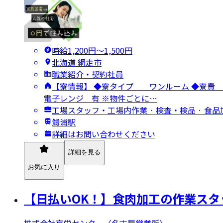
時給1,200円〜1,500円
北海道 網走市
職業紹介・契約社員
【寮情報】 ◆寮タイプ ワンルーム ◆
電子レンジ 有 ※物件ごとに…
工場スタッフ・工場内作業 · 検査・検品 · 食品
鱒浦駅
詳細はお問い合わせください
詳細を見る
お気に入り
【日払いOK！】食肉加工の作業スタッ
株式会社京栄センター〈名古屋営業所〉