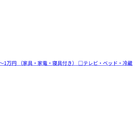
 0～1万円 （家具・家電・寝具付き） □テレビ・ベッド・冷蔵