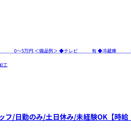
寮費 0～5万円 ＜備品例＞ ◆テレビ 有 ◆冷蔵庫
加工
フ/日勤のみ/土日休み/未経験OK【時給：