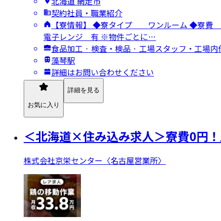
北海道 網走市
契約社員・職業紹介
【寮情報】 ◆寮タイプ ワンルーム ◆
電子レンジ 有 ※物件ごとに…
食品加工 · 検査・検品 · 工場スタッフ・工場内
藻琴駅
詳細はお問い合わせください
詳細を見る
お気に入り
＜北海道×住み込み求人＞寮費0円！
株式会社京栄センター〈名古屋営業所〉