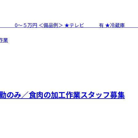
寮費 0～５万円 ＜備品例＞ ★テレビ 有 ★冷蔵庫
作業
／日勤のみ／食肉の加工作業スタッフ募集