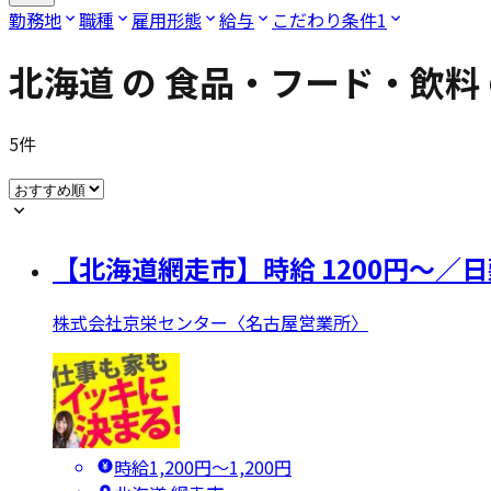
勤務地
職種
雇用形態
給与
こだわり条件
1
北海道
の
食品・フード・飲料
5
件
【北海道網走市】時給 1200円～
株式会社京栄センター〈名古屋営業所〉
時給1,200円〜1,200円