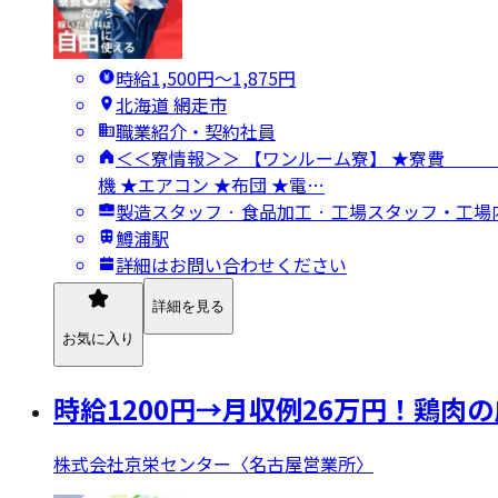
時給1,500円〜1,875円
北海道 網走市
職業紹介・契約社員
＜＜寮情報＞＞ 【ワンルーム寮】 ★寮費 
機 ★エアコン ★布団 ★電…
製造スタッフ · 食品加工 · 工場スタッフ・工
鱒浦駅
詳細はお問い合わせください
詳細を見る
お気に入り
時給1200円→月収例26万円！鶏
株式会社京栄センター〈名古屋営業所〉