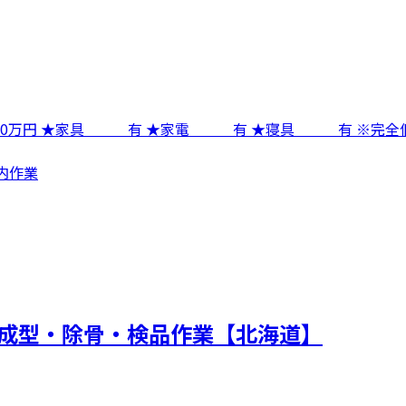
0万円 ★家具 有 ★家電 有 ★寝具 有 ※完全個室
場内作業
肉の成型・除骨・検品作業【北海道】