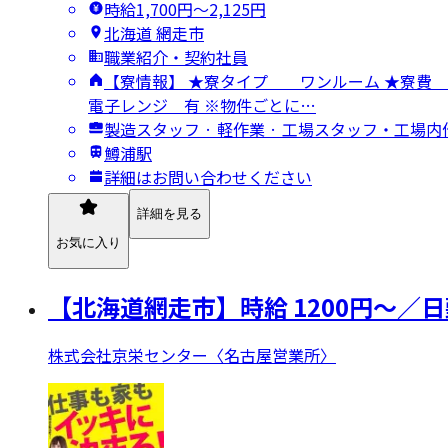
時給1,700円〜2,125円
北海道 網走市
職業紹介・契約社員
【寮情報】 ★寮タイプ ワンルーム ★
電子レンジ 有 ※物件ごとに…
製造スタッフ · 軽作業 · 工場スタッフ・工場内
鱒浦駅
詳細はお問い合わせください
詳細を見る
お気に入り
【北海道網走市】時給 1200円～
株式会社京栄センター〈名古屋営業所〉