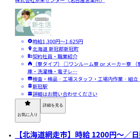
時給1,300円〜1,625円
北海道 新冠郡新冠町
契約社員・職業紹介
（寮タイプ） □ワンルーム寮 or メーカー寮 
庫・洗濯機・電子レ…
検査・検品 · 工場スタッフ・工場内作業 · 組
新冠駅
詳細はお問い合わせください
詳細を見る
お気に入り
【北海道網走市】時給 1200円～