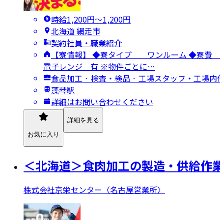
時給1,200円〜1,200円
北海道 網走市
契約社員・職業紹介
【寮情報】 ◆寮タイプ ワンルーム ◆
電子レンジ 有 ※物件ごとに…
食品加工 · 検査・検品 · 工場スタッフ・工場内
藻琴駅
詳細はお問い合わせください
詳細を見る
お気に入り
＜北海道＞食肉加工の製造・供給作業
株式会社京栄センター〈名古屋営業所〉