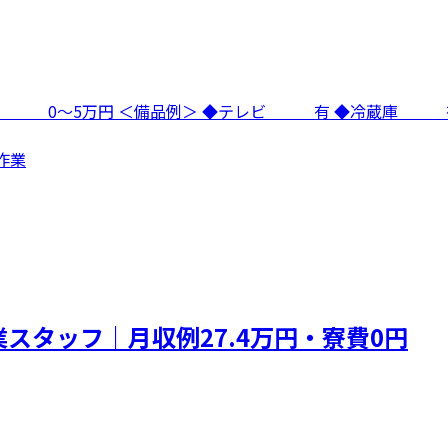
寮費 0～5万円 ＜備品例＞ ◆テレビ 有 ◆冷蔵庫
作業
スタッフ｜月収例27.4万円・寮費0円