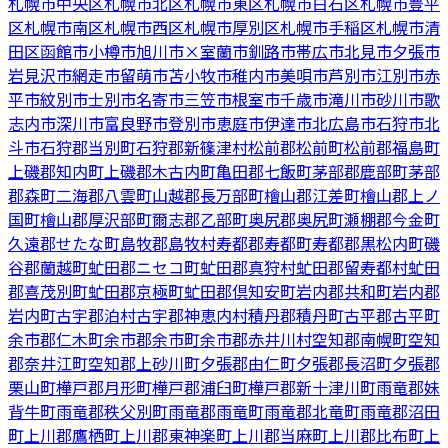
札幌市中央区
札幌市北区
札幌市東区
札幌市白石区
札幌市豊平
区
札幌市南区
札幌市西区
札幌市厚別区
札幌市手稲区
札幌市清
田区
函館市
小樽市
旭川市
×
室蘭市
釧路市
帯広市
北見市
夕張市
岩見沢市
網走市
留萌市
苫小牧市
稚内市
美唄市
芦別市
江別市
赤
平市
紋別市
士別市
名寄市
三笠市
根室市
千歳市
滝川市
砂川市
歌
志内市
深川市
富良野市
登別市
恵庭市
伊達市
北広島市
石狩市
北
斗市
石狩郡当別町
石狩郡新篠津村
松前郡松前町
松前郡福島町
上磯郡知内町
上磯郡木古内町
亀田郡七飯町
茅部郡鹿部町
茅部
郡森町
二海郡八雲町
山越郡長万部町
檜山郡江差町
檜山郡上ノ
国町
檜山郡厚沢部町
爾志郡乙部町
奥尻郡奥尻町
瀬棚郡今金町
久遠郡せたな町
島牧郡島牧村
寿都郡寿都町
寿都郡黒松内町
磯
谷郡蘭越町
虻田郡ニセコ町
虻田郡真狩村
虻田郡留寿都村
虻田
郡喜茂別町
虻田郡京極町
虻田郡倶知安町
岩内郡共和町
岩内郡
岩内町
古宇郡泊村
古宇郡神恵内村
積丹郡積丹町
古平郡古平町
余市郡仁木町
余市郡余市町
余市郡赤井川村
空知郡南幌町
空知
郡奈井江町
空知郡上砂川町
夕張郡由仁町
夕張郡長沼町
夕張郡
栗山町
樺戸郡月形町
樺戸郡浦臼町
樺戸郡新十津川町
雨竜郡妹
背牛町
雨竜郡秩父別町
雨竜郡雨竜町
雨竜郡北竜町
雨竜郡沼田
町
上川郡鷹栖町
上川郡東神楽町
上川郡当麻町
上川郡比布町
上