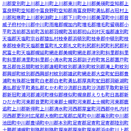
川郡愛別町
上川郡上川町
上川郡東川町
上川郡美瑛町
空知郡上
富良野町
空知郡中富良野町
空知郡南富良野町
勇払郡占冠村
上
川郡和寒町
上川郡剣淵町
上川郡下川町
中川郡美深町
中川郡音
威子府村
中川郡中川町
雨竜郡幌加内町
増毛郡増毛町
留萌郡小
平町
苫前郡苫前町
苫前郡羽幌町
苫前郡初山別村
天塩郡遠別町
天塩郡天塩町
宗谷郡猿払村
枝幸郡浜頓別町
枝幸郡中頓別町
枝
幸郡枝幸町
天塩郡豊富町
礼文郡礼文町
利尻郡利尻町
利尻郡利
尻富士町
天塩郡幌延町
網走郡美幌町
網走郡津別町
斜里郡斜里
町
斜里郡清里町
斜里郡小清水町
常呂郡訓子府町
常呂郡置戸町
常呂郡佐呂間町
紋別郡遠軽町
紋別郡湧別町
紋別郡滝上町
紋別
郡興部町
紋別郡西興部村
紋別郡雄武町
網走郡大空町
虻田郡豊
浦町
有珠郡壮瞥町
白老郡白老町
勇払郡厚真町
虻田郡洞爺湖町
勇払郡安平町
勇払郡むかわ町
沙流郡日高町
沙流郡平取町
新冠
郡新冠町
浦河郡浦河町
様似郡様似町
幌泉郡えりも町
日高郡新
ひだか町
河東郡音更町
河東郡士幌町
河東郡上士幌町
河東郡鹿
追町
上川郡新得町
上川郡清水町
河西郡芽室町
河西郡中札内村
河西郡更別村
広尾郡大樹町
広尾郡広尾町
中川郡幕別町
中川郡
池田町
中川郡豊頃町
中川郡本別町
足寄郡足寄町
足寄郡陸別町
十勝郡浦幌町
釧路郡釧路町
厚岸郡厚岸町
厚岸郡浜中町
川上郡