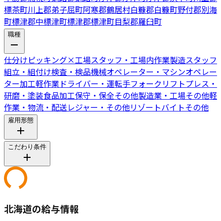
標茶町
川上郡弟子屈町
阿寒郡鶴居村
白糠郡白糠町
野付郡別海
町
標津郡中標津町
標津郡標津町
目梨郡羅臼町
職種
仕分けピッキング
×
工場スタッフ・工場内作業
製造スタッフ
組立・組付け
検査・検品
機械オペレーター・マシンオペレー
ター
加工
軽作業
ドライバー・運転手
フォークリフト
プレス・
研磨・塗装
食品加工
保守・保全
その他製造業・工場
その他軽
作業・物流・配送
レジャー・その他リゾートバイト
その他
雇用形態
こだわり条件
北海道の給与情報