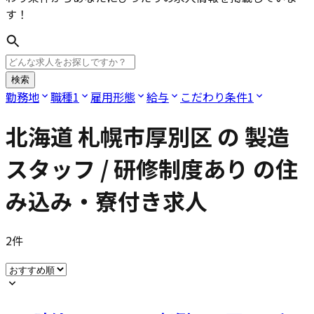
す！
検索
勤務地
職種
1
雇用形態
給与
こだわり条件
1
北海道 札幌市厚別区
の
製造
スタッフ / 研修制度あり
の住
み込み・寮付き求人
2
件