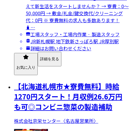
えて新生活をスタートしませんか？ → 寮費：0～
50,000円 → 敷金/礼金/鍵交換代/クリーニング
代：0円 ※ 寮費無料の求人も多数あります！
🧳…
工場スタッフ・工場内作業 · 製造スタッフ
JR新札幌駅 地下鉄新さっぽろ駅 JR厚別駅
詳細はお問い合わせください
詳細を見る
お気に入り
【北海道札幌市★寮費無料】時給
1270円スタート！月収例26.6万円
も可◎コンビニ惣菜の製造補助
株式会社京栄センター〈名古屋営業所〉