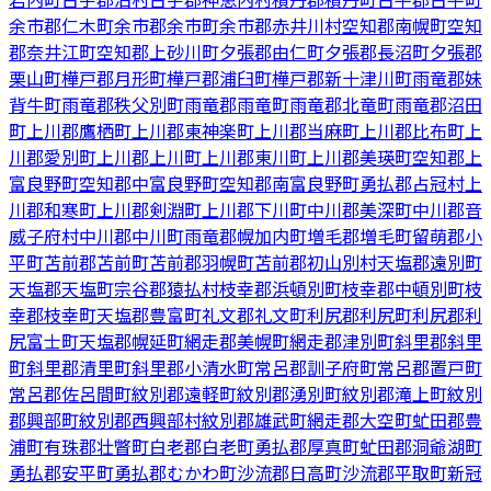
余市郡仁木町
余市郡余市町
余市郡赤井川村
空知郡南幌町
空知
郡奈井江町
空知郡上砂川町
夕張郡由仁町
夕張郡長沼町
夕張郡
栗山町
樺戸郡月形町
樺戸郡浦臼町
樺戸郡新十津川町
雨竜郡妹
背牛町
雨竜郡秩父別町
雨竜郡雨竜町
雨竜郡北竜町
雨竜郡沼田
町
上川郡鷹栖町
上川郡東神楽町
上川郡当麻町
上川郡比布町
上
川郡愛別町
上川郡上川町
上川郡東川町
上川郡美瑛町
空知郡上
富良野町
空知郡中富良野町
空知郡南富良野町
勇払郡占冠村
上
川郡和寒町
上川郡剣淵町
上川郡下川町
中川郡美深町
中川郡音
威子府村
中川郡中川町
雨竜郡幌加内町
増毛郡増毛町
留萌郡小
平町
苫前郡苫前町
苫前郡羽幌町
苫前郡初山別村
天塩郡遠別町
天塩郡天塩町
宗谷郡猿払村
枝幸郡浜頓別町
枝幸郡中頓別町
枝
幸郡枝幸町
天塩郡豊富町
礼文郡礼文町
利尻郡利尻町
利尻郡利
尻富士町
天塩郡幌延町
網走郡美幌町
網走郡津別町
斜里郡斜里
町
斜里郡清里町
斜里郡小清水町
常呂郡訓子府町
常呂郡置戸町
常呂郡佐呂間町
紋別郡遠軽町
紋別郡湧別町
紋別郡滝上町
紋別
郡興部町
紋別郡西興部村
紋別郡雄武町
網走郡大空町
虻田郡豊
浦町
有珠郡壮瞥町
白老郡白老町
勇払郡厚真町
虻田郡洞爺湖町
勇払郡安平町
勇払郡むかわ町
沙流郡日高町
沙流郡平取町
新冠