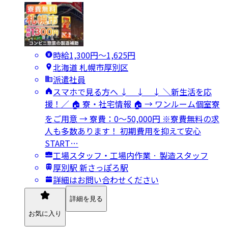
時給1,300円〜1,625円
北海道 札幌市厚別区
派遣社員
スマホで見る方へ ↓ ↓ ↓ ＼新生活を応
援！／ 🏠 寮・社宅情報 🏠 → ワンルーム個室寮
をご用意 → 寮費：0～50,000円 ※寮費無料の求
人も多数あります！ 初期費用を抑えて安心
START…
工場スタッフ・工場内作業 · 製造スタッフ
厚別駅 新さっぽろ駅
詳細はお問い合わせください
詳細を見る
お気に入り