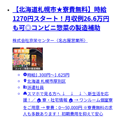
【北海道札幌市★寮費無料】時給
1270円スタート！月収例26.6万円
も可◎コンビニ惣菜の製造補助
株式会社京栄センター〈名古屋営業所〉
時給1,300円〜1,625円
北海道 札幌市厚別区
派遣社員
スマホで見る方へ ↓ ↓ ↓ ＼新生活を応
援！／ 🏠 寮・社宅情報 🏠 → ワンルーム個室寮
をご用意 → 寮費：0～50,000円 ※寮費無料の求
人も多数あります！ 初期費用を抑えて安心