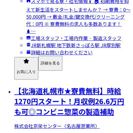
スマホで見る寮・社宅情報📱 🏠 初期費用を抑
えて新生活をスタートしませんか？ → 寮費：0～
50,000円 → 敷金/礼金/鍵交換代/クリーニング
代：0円 ※ 寮費無料の求人も多数あります！
🧳…
工場スタッフ・工場内作業 · 製造スタッフ
JR新札幌駅 地下鉄新さっぽろ駅 JR厚別駅
詳細はお問い合わせください
詳細を見る
お気に入り
【北海道札幌市★寮費無料】時給
1270円スタート！月収例26.6万円
も可◎コンビニ惣菜の製造補助
株式会社京栄センター〈名古屋営業所〉