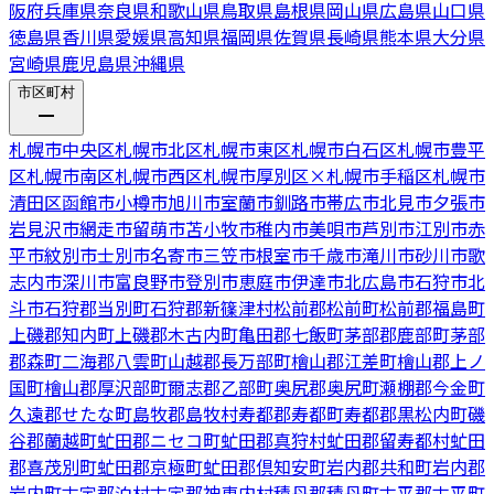
阪府
兵庫県
奈良県
和歌山県
鳥取県
島根県
岡山県
広島県
山口県
徳島県
香川県
愛媛県
高知県
福岡県
佐賀県
長崎県
熊本県
大分県
宮崎県
鹿児島県
沖縄県
市区町村
札幌市中央区
札幌市北区
札幌市東区
札幌市白石区
札幌市豊平
区
札幌市南区
札幌市西区
札幌市厚別区
×
札幌市手稲区
札幌市
清田区
函館市
小樽市
旭川市
室蘭市
釧路市
帯広市
北見市
夕張市
岩見沢市
網走市
留萌市
苫小牧市
稚内市
美唄市
芦別市
江別市
赤
平市
紋別市
士別市
名寄市
三笠市
根室市
千歳市
滝川市
砂川市
歌
志内市
深川市
富良野市
登別市
恵庭市
伊達市
北広島市
石狩市
北
斗市
石狩郡当別町
石狩郡新篠津村
松前郡松前町
松前郡福島町
上磯郡知内町
上磯郡木古内町
亀田郡七飯町
茅部郡鹿部町
茅部
郡森町
二海郡八雲町
山越郡長万部町
檜山郡江差町
檜山郡上ノ
国町
檜山郡厚沢部町
爾志郡乙部町
奥尻郡奥尻町
瀬棚郡今金町
久遠郡せたな町
島牧郡島牧村
寿都郡寿都町
寿都郡黒松内町
磯
谷郡蘭越町
虻田郡ニセコ町
虻田郡真狩村
虻田郡留寿都村
虻田
郡喜茂別町
虻田郡京極町
虻田郡倶知安町
岩内郡共和町
岩内郡
岩内町
古宇郡泊村
古宇郡神恵内村
積丹郡積丹町
古平郡古平町