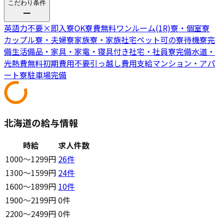
こだわり条件
英語力不要
×
即入寮OK
寮費無料
ワンルーム(1R)寮・個室寮
カップル寮・夫婦寮
家族寮・家族社宅
ペット可の寮
待機寮完
備
生活備品・家具・家電・寝具付き
社宅・社員寮完備
水道・
光熱費無料
初期費用不要
引っ越し費用支給
マンション・アパ
ート寮
駐車場完備
北海道の給与情報
時給
求人件数
1000〜1299円
26
件
1300〜1599円
24
件
1600〜1899円
10
件
1900〜2199円
0件
2200〜2499円
0件