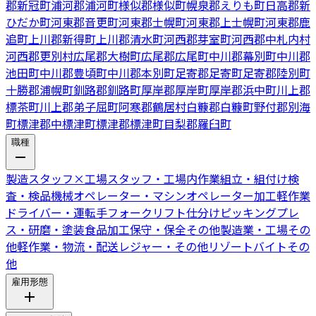
郡新冠町
浦河郡浦河町
様似郡様似町
幌泉郡えりも町
日高郡新
ひだか町
河東郡音更町
河東郡士幌町
河東郡上士幌町
河東郡鹿
追町
上川郡新得町
上川郡清水町
河西郡芽室町
河西郡中札内村
河西郡更別村
広尾郡大樹町
広尾郡広尾町
中川郡幕別町
中川郡
池田町
中川郡豊頃町
中川郡本別町
足寄郡足寄町
足寄郡陸別町
十勝郡浦幌町
釧路郡釧路町
厚岸郡厚岸町
厚岸郡浜中町
川上郡
標茶町
川上郡弟子屈町
阿寒郡鶴居村
白糠郡白糠町
野付郡別海
町
標津郡中標津町
標津郡標津町
目梨郡羅臼町
職種
製造スタッフ
×
工場スタッフ・工場内作業
組立・組付け
検
査・検品
機械オペレーター・マシンオペレーター
加工
軽作業
ドライバー・運転手
フォークリフト
仕分けピッキング
プレ
ス・研磨・塗装
食品加工
保守・保全
その他製造業・工場
その
他軽作業・物流・配送
レジャー・その他リゾートバイト
その
他
雇用形態