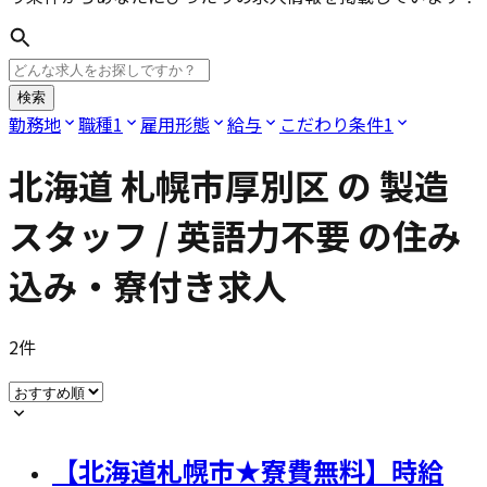
検索
勤務地
職種
1
雇用形態
給与
こだわり条件
1
北海道 札幌市厚別区
の
製造
スタッフ / 英語力不要
の住み
込み・寮付き求人
2
件
【北海道札幌市★寮費無料】時給