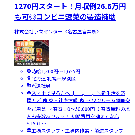
1270円スタート！月収例26.6万円
も可◎コンビニ惣菜の製造補助
株式会社京栄センター〈名古屋営業所〉
時給1,300円〜1,625円
北海道 札幌市厚別区
派遣社員
スマホで見る方へ ↓ ↓ ↓ ＼新生活を応
援！／ 🏠 寮・社宅情報 🏠 → ワンルーム個室寮
をご用意 → 寮費：0～50,000円 ※寮費無料の求
人も多数あります！ 初期費用を抑えて安心
START…
工場スタッフ・工場内作業 · 製造スタッフ