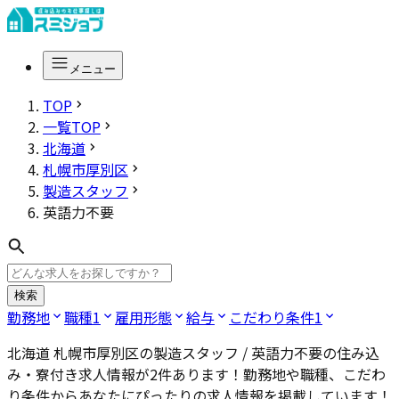
メニュー
TOP
一覧TOP
北海道
札幌市厚別区
製造スタッフ
英語力不要
検索
勤務地
職種
1
雇用形態
給与
こだわり条件
1
北海道 札幌市厚別区の製造スタッフ / 英語力不要
の住み込
み・寮付き求人情報が
2
件あります！勤務地や職種、こだわ
り条件からあなたにぴったりの求人情報を掲載しています！