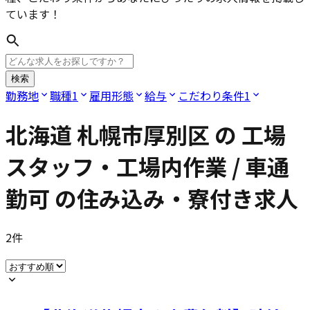
ています！
検索
勤務地
職種
1
雇用形態
給与
こだわり条件
1
北海道 札幌市厚別区
の
工場
スタッフ・工場内作業 / 車通
勤可
の住み込み・寮付き求人
2
件