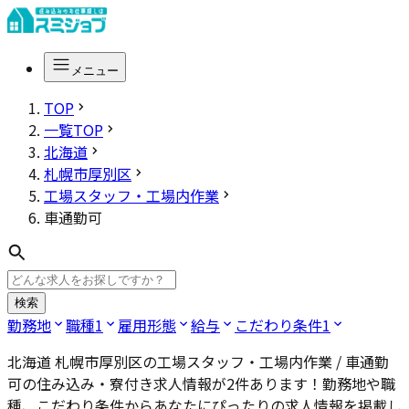
メニュー
TOP
一覧TOP
北海道
札幌市厚別区
工場スタッフ・工場内作業
車通勤可
検索
勤務地
職種
1
雇用形態
給与
こだわり条件
1
北海道 札幌市厚別区の工場スタッフ・工場内作業 / 車通勤
可
の住み込み・寮付き求人情報が
2
件あります！勤務地や職
種、こだわり条件からあなたにぴったりの求人情報を掲載し