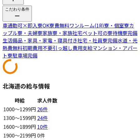
こだわり条件
車通勤可
×
即入寮OK
寮費無料
ワンルーム(1R)寮・個室寮
カ
ップル寮・夫婦寮
家族寮・家族社宅
ペット可の寮
待機寮完備
生活備品・家具・家電・寝具付き
社宅・社員寮完備
水道・光
熱費無料
初期費用不要
引っ越し費用支給
マンション・アパー
ト寮
駐車場完備
北海道の給与情報
時給
求人件数
1000〜1299円
26
件
1300〜1599円
24
件
1600〜1899円
10
件
1900〜2199円
0件