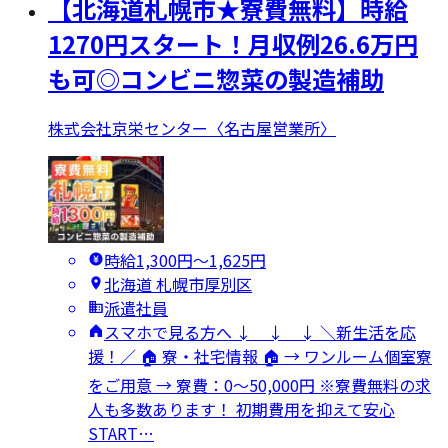
【北海道札幌市★寮費無料】時給
1270円スタート！月収例26.6万円
も可◎コンビニ惣菜の製造補助
株式会社京栄センター〈名古屋営業所〉
時給1,300円〜1,625円
北海道 札幌市厚別区
派遣社員
スマホで見る方へ ↓ ↓ ↓ ＼新生活を応
援！／ 🏠 寮・社宅情報 🏠 → ワンルーム個室寮
をご用意 → 寮費：0～50,000円 ※寮費無料の求
人も多数あります！ 初期費用を抑えて安心
START…