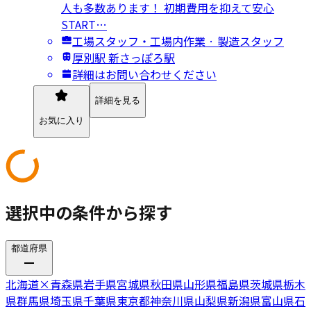
人も多数あります！ 初期費用を抑えて安心
START…
工場スタッフ・工場内作業 · 製造スタッフ
厚別駅 新さっぽろ駅
詳細はお問い合わせください
詳細を見る
お気に入り
選択中の条件から探す
都道府県
北海道
×
青森県
岩手県
宮城県
秋田県
山形県
福島県
茨城県
栃木
県
群馬県
埼玉県
千葉県
東京都
神奈川県
山梨県
新潟県
富山県
石