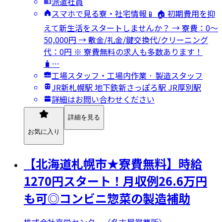
派遣社員
スマホで見る寮・社宅情報📱 🏠 初期費用を抑
えて新生活をスタートしませんか？ → 寮費：0～
50,000円 → 敷金/礼金/鍵交換代/クリーニング
代：0円 ※ 寮費無料の求人も多数あります！
🧳…
工場スタッフ・工場内作業 · 製造スタッフ
JR新札幌駅 地下鉄新さっぽろ駅 JR厚別駅
詳細はお問い合わせください
詳細を見る
お気に入り
【北海道札幌市★寮費無料】時給
1270円スタート！月収例26.6万円
も可◎コンビニ惣菜の製造補助