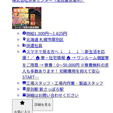
株式会社京栄センター〈名古屋営業所〉
時給1,300円〜1,625円
北海道 札幌市厚別区
派遣社員
スマホで見る方へ ↓ ↓ ↓ ＼新生活を応
援！／ 🏠 寮・社宅情報 🏠 → ワンルーム個室寮
をご用意 → 寮費：0～50,000円 ※寮費無料の求
人も多数あります！ 初期費用を抑えて安心
START…
工場スタッフ・工場内作業 · 製造スタッフ
厚別駅 新さっぽろ駅
詳細はお問い合わせください
詳細を見る
お気に入り