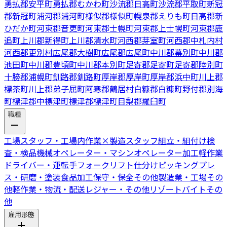
勇払郡安平町
勇払郡むかわ町
沙流郡日高町
沙流郡平取町
新冠
郡新冠町
浦河郡浦河町
様似郡様似町
幌泉郡えりも町
日高郡新
ひだか町
河東郡音更町
河東郡士幌町
河東郡上士幌町
河東郡鹿
追町
上川郡新得町
上川郡清水町
河西郡芽室町
河西郡中札内村
河西郡更別村
広尾郡大樹町
広尾郡広尾町
中川郡幕別町
中川郡
池田町
中川郡豊頃町
中川郡本別町
足寄郡足寄町
足寄郡陸別町
十勝郡浦幌町
釧路郡釧路町
厚岸郡厚岸町
厚岸郡浜中町
川上郡
標茶町
川上郡弟子屈町
阿寒郡鶴居村
白糠郡白糠町
野付郡別海
町
標津郡中標津町
標津郡標津町
目梨郡羅臼町
職種
工場スタッフ・工場内作業
×
製造スタッフ
組立・組付け
検
査・検品
機械オペレーター・マシンオペレーター
加工
軽作業
ドライバー・運転手
フォークリフト
仕分けピッキング
プレ
ス・研磨・塗装
食品加工
保守・保全
その他製造業・工場
その
他軽作業・物流・配送
レジャー・その他リゾートバイト
その
他
雇用形態