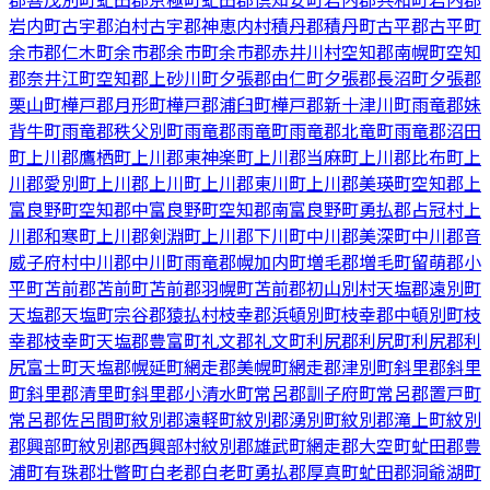
岩内町
古宇郡泊村
古宇郡神恵内村
積丹郡積丹町
古平郡古平町
余市郡仁木町
余市郡余市町
余市郡赤井川村
空知郡南幌町
空知
郡奈井江町
空知郡上砂川町
夕張郡由仁町
夕張郡長沼町
夕張郡
栗山町
樺戸郡月形町
樺戸郡浦臼町
樺戸郡新十津川町
雨竜郡妹
背牛町
雨竜郡秩父別町
雨竜郡雨竜町
雨竜郡北竜町
雨竜郡沼田
町
上川郡鷹栖町
上川郡東神楽町
上川郡当麻町
上川郡比布町
上
川郡愛別町
上川郡上川町
上川郡東川町
上川郡美瑛町
空知郡上
富良野町
空知郡中富良野町
空知郡南富良野町
勇払郡占冠村
上
川郡和寒町
上川郡剣淵町
上川郡下川町
中川郡美深町
中川郡音
威子府村
中川郡中川町
雨竜郡幌加内町
増毛郡増毛町
留萌郡小
平町
苫前郡苫前町
苫前郡羽幌町
苫前郡初山別村
天塩郡遠別町
天塩郡天塩町
宗谷郡猿払村
枝幸郡浜頓別町
枝幸郡中頓別町
枝
幸郡枝幸町
天塩郡豊富町
礼文郡礼文町
利尻郡利尻町
利尻郡利
尻富士町
天塩郡幌延町
網走郡美幌町
網走郡津別町
斜里郡斜里
町
斜里郡清里町
斜里郡小清水町
常呂郡訓子府町
常呂郡置戸町
常呂郡佐呂間町
紋別郡遠軽町
紋別郡湧別町
紋別郡滝上町
紋別
郡興部町
紋別郡西興部村
紋別郡雄武町
網走郡大空町
虻田郡豊
浦町
有珠郡壮瞥町
白老郡白老町
勇払郡厚真町
虻田郡洞爺湖町