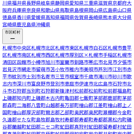
川県
福井県
長野県
岐阜県
静岡県
愛知県
三重県
滋賀県
京都府
大
阪府
兵庫県
奈良県
和歌山県
鳥取県
島根県
岡山県
広島県
山口県
徳島県
香川県
愛媛県
高知県
福岡県
佐賀県
長崎県
熊本県
大分県
宮崎県
鹿児島県
沖縄県
市区町村
札幌市中央区
札幌市北区
札幌市東区
札幌市白石区
札幌市豊平
区
札幌市南区
札幌市西区
札幌市厚別区
×
札幌市手稲区
札幌市
清田区
函館市
小樽市
旭川市
室蘭市
釧路市
帯広市
北見市
夕張市
岩見沢市
網走市
留萌市
苫小牧市
稚内市
美唄市
芦別市
江別市
赤
平市
紋別市
士別市
名寄市
三笠市
根室市
千歳市
滝川市
砂川市
歌
志内市
深川市
富良野市
登別市
恵庭市
伊達市
北広島市
石狩市
北
斗市
石狩郡当別町
石狩郡新篠津村
松前郡松前町
松前郡福島町
上磯郡知内町
上磯郡木古内町
亀田郡七飯町
茅部郡鹿部町
茅部
郡森町
二海郡八雲町
山越郡長万部町
檜山郡江差町
檜山郡上ノ
国町
檜山郡厚沢部町
爾志郡乙部町
奥尻郡奥尻町
瀬棚郡今金町
久遠郡せたな町
島牧郡島牧村
寿都郡寿都町
寿都郡黒松内町
磯
谷郡蘭越町
虻田郡ニセコ町
虻田郡真狩村
虻田郡留寿都村
虻田
郡喜茂別町
虻田郡京極町
虻田郡倶知安町
岩内郡共和町
岩内郡