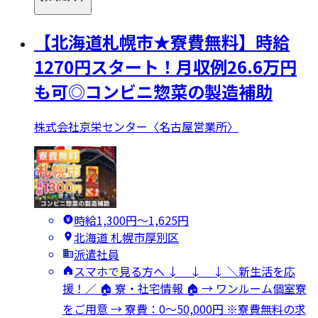
【北海道札幌市★寮費無料】時給
1270円スタート！月収例26.6万円
も可◎コンビニ惣菜の製造補助
株式会社京栄センター〈名古屋営業所〉
時給1,300円〜1,625円
北海道 札幌市厚別区
派遣社員
スマホで見る方へ ↓ ↓ ↓ ＼新生活を応
援！／ 🏠 寮・社宅情報 🏠 → ワンルーム個室寮
をご用意 → 寮費：0～50,000円 ※寮費無料の求