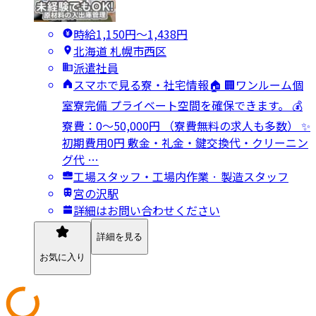
時給1,150円〜1,438円
北海道 札幌市西区
派遣社員
スマホで見る寮・社宅情報🏠 🏢ワンルーム個
室寮完備 プライベート空間を確保できます。 💰
寮費：0～50,000円 （寮費無料の求人も多数） ✨
初期費用0円 敷金・礼金・鍵交換代・クリーニン
グ代 …
工場スタッフ・工場内作業 · 製造スタッフ
宮の沢駅
詳細はお問い合わせください
詳細を見る
お気に入り