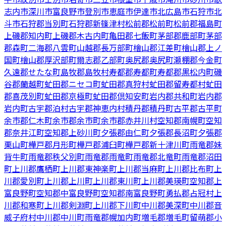
志内市
深川市
富良野市
登別市
恵庭市
伊達市
北広島市
石狩市
北
斗市
石狩郡当別町
石狩郡新篠津村
松前郡松前町
松前郡福島町
上磯郡知内町
上磯郡木古内町
亀田郡七飯町
茅部郡鹿部町
茅部
郡森町
二海郡八雲町
山越郡長万部町
檜山郡江差町
檜山郡上ノ
国町
檜山郡厚沢部町
爾志郡乙部町
奥尻郡奥尻町
瀬棚郡今金町
久遠郡せたな町
島牧郡島牧村
寿都郡寿都町
寿都郡黒松内町
磯
谷郡蘭越町
虻田郡ニセコ町
虻田郡真狩村
虻田郡留寿都村
虻田
郡喜茂別町
虻田郡京極町
虻田郡倶知安町
岩内郡共和町
岩内郡
岩内町
古宇郡泊村
古宇郡神恵内村
積丹郡積丹町
古平郡古平町
余市郡仁木町
余市郡余市町
余市郡赤井川村
空知郡南幌町
空知
郡奈井江町
空知郡上砂川町
夕張郡由仁町
夕張郡長沼町
夕張郡
栗山町
樺戸郡月形町
樺戸郡浦臼町
樺戸郡新十津川町
雨竜郡妹
背牛町
雨竜郡秩父別町
雨竜郡雨竜町
雨竜郡北竜町
雨竜郡沼田
町
上川郡鷹栖町
上川郡東神楽町
上川郡当麻町
上川郡比布町
上
川郡愛別町
上川郡上川町
上川郡東川町
上川郡美瑛町
空知郡上
富良野町
空知郡中富良野町
空知郡南富良野町
勇払郡占冠村
上
川郡和寒町
上川郡剣淵町
上川郡下川町
中川郡美深町
中川郡音
威子府村
中川郡中川町
雨竜郡幌加内町
増毛郡増毛町
留萌郡小