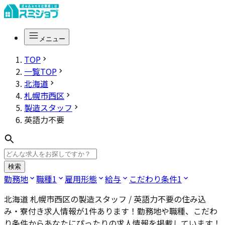
メニュー
TOP
一覧TOP
北海道
札幌市西区
製造スタッフ
英語力不要
検索
勤務地
職種
1
雇用形態
給与
こだわり条件
1
北海道 札幌市西区の製造スタッフ / 英語力不要
の住み込
み・寮付き求人情報が
1
件あります！勤務地や職種、こだわ
り条件からあなたにぴったりの求人情報を掲載しています！