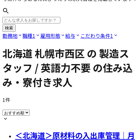
検索
勤務地
職種
1
雇用形態
給与
こだわり条件
1
北海道 札幌市西区
の
製造ス
タッフ / 英語力不要
の住み込
み・寮付き求人
1
件
＜北海道＞原材料の入出庫管理｜月