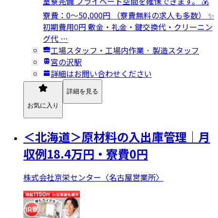
室寮完備 プライベート空間を確保できます。 💰
寮費：0～50,000円 （寮費無料の求人も多数） ✨
初期費用0円 敷金・礼金・鍵交換代・クリーニン
グ代 …
工場スタッフ・工場内作業 · 製造スタッフ
宮の沢駅
詳細はお問い合わせください
詳細を見る
お気に入り
＜北海道＞原材料の入出庫管理｜月
収例18.4万円・寮費0円
株式会社京栄センター〈名古屋営業所〉