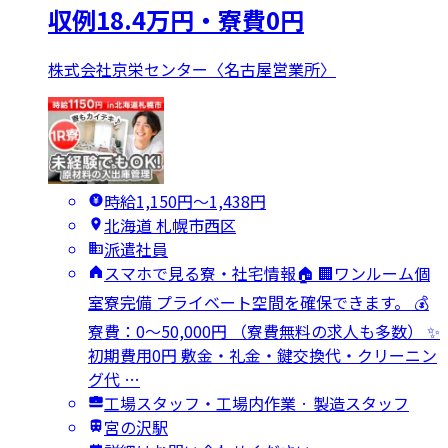
収例18.4万円・寮費0円
株式会社京栄センター〈名古屋営業所〉
時給1,150円〜1,438円
北海道 札幌市西区
派遣社員
スマホで見る寮・社宅情報🏠 🏢ワンルーム個
室寮完備 プライベート空間を確保できます。 💰
寮費：0～50,000円 （寮費無料の求人も多数） ✨
初期費用0円 敷金・礼金・鍵交換代・クリーニン
グ代 …
工場スタッフ・工場内作業 · 製造スタッフ
宮の沢駅