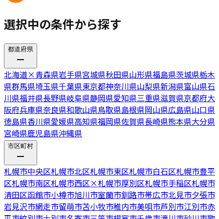
選択中の条件から探す
都道府県
北海道
×
青森県
岩手県
宮城県
秋田県
山形県
福島県
茨城県
栃木
県
群馬県
埼玉県
千葉県
東京都
神奈川県
山梨県
新潟県
富山県
石
川県
福井県
長野県
岐阜県
静岡県
愛知県
三重県
滋賀県
京都府
大
阪府
兵庫県
奈良県
和歌山県
鳥取県
島根県
岡山県
広島県
山口県
徳島県
香川県
愛媛県
高知県
福岡県
佐賀県
長崎県
熊本県
大分県
宮崎県
鹿児島県
沖縄県
市区町村
札幌市中央区
札幌市北区
札幌市東区
札幌市白石区
札幌市豊平
区
札幌市南区
札幌市西区
×
札幌市厚別区
札幌市手稲区
札幌市
清田区
函館市
小樽市
旭川市
室蘭市
釧路市
帯広市
北見市
夕張市
岩見沢市
網走市
留萌市
苫小牧市
稚内市
美唄市
芦別市
江別市
赤
平市
紋別市
士別市
名寄市
三笠市
根室市
千歳市
滝川市
砂川市
歌