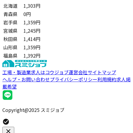
北海道
1,303円
青森県
0円
岩手県
1,359円
宮城県
1,245円
秋田県
1,414円
山形県
1,359円
福島県
1,392円
工場・製造業求人はコウジョブ
運営会社
サイトマップ
ヘルプ・お問い合わせ
プライバシーポリシー
利用規約
求人掲
載希望
Copyright@2025 スミジョブ