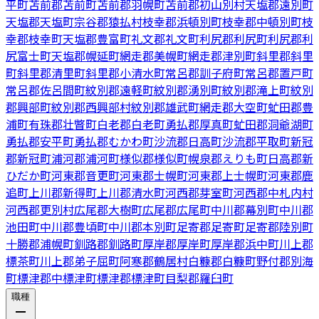
平町
苫前郡苫前町
苫前郡羽幌町
苫前郡初山別村
天塩郡遠別町
天塩郡天塩町
宗谷郡猿払村
枝幸郡浜頓別町
枝幸郡中頓別町
枝
幸郡枝幸町
天塩郡豊富町
礼文郡礼文町
利尻郡利尻町
利尻郡利
尻富士町
天塩郡幌延町
網走郡美幌町
網走郡津別町
斜里郡斜里
町
斜里郡清里町
斜里郡小清水町
常呂郡訓子府町
常呂郡置戸町
常呂郡佐呂間町
紋別郡遠軽町
紋別郡湧別町
紋別郡滝上町
紋別
郡興部町
紋別郡西興部村
紋別郡雄武町
網走郡大空町
虻田郡豊
浦町
有珠郡壮瞥町
白老郡白老町
勇払郡厚真町
虻田郡洞爺湖町
勇払郡安平町
勇払郡むかわ町
沙流郡日高町
沙流郡平取町
新冠
郡新冠町
浦河郡浦河町
様似郡様似町
幌泉郡えりも町
日高郡新
ひだか町
河東郡音更町
河東郡士幌町
河東郡上士幌町
河東郡鹿
追町
上川郡新得町
上川郡清水町
河西郡芽室町
河西郡中札内村
河西郡更別村
広尾郡大樹町
広尾郡広尾町
中川郡幕別町
中川郡
池田町
中川郡豊頃町
中川郡本別町
足寄郡足寄町
足寄郡陸別町
十勝郡浦幌町
釧路郡釧路町
厚岸郡厚岸町
厚岸郡浜中町
川上郡
標茶町
川上郡弟子屈町
阿寒郡鶴居村
白糠郡白糠町
野付郡別海
町
標津郡中標津町
標津郡標津町
目梨郡羅臼町
職種