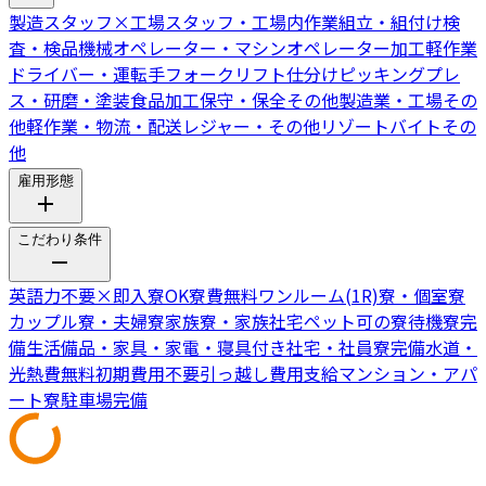
製造スタッフ
×
工場スタッフ・工場内作業
組立・組付け
検
査・検品
機械オペレーター・マシンオペレーター
加工
軽作業
ドライバー・運転手
フォークリフト
仕分けピッキング
プレ
ス・研磨・塗装
食品加工
保守・保全
その他製造業・工場
その
他軽作業・物流・配送
レジャー・その他リゾートバイト
その
他
雇用形態
こだわり条件
英語力不要
×
即入寮OK
寮費無料
ワンルーム(1R)寮・個室寮
カップル寮・夫婦寮
家族寮・家族社宅
ペット可の寮
待機寮完
備
生活備品・家具・家電・寝具付き
社宅・社員寮完備
水道・
光熱費無料
初期費用不要
引っ越し費用支給
マンション・アパ
ート寮
駐車場完備