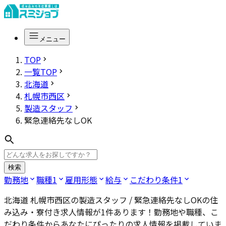
メニュー
TOP
一覧TOP
北海道
札幌市西区
製造スタッフ
緊急連絡先なしOK
検索
勤務地
職種
1
雇用形態
給与
こだわり条件
1
北海道 札幌市西区の製造スタッフ / 緊急連絡先なしOK
の住
み込み・寮付き求人情報が
1
件あります！勤務地や職種、こ
だわり条件からあなたにぴったりの求人情報を掲載していま