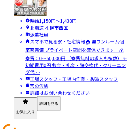
時給1,150円〜1,438円
北海道 札幌市西区
派遣社員
スマホで見る寮・社宅情報🏠 🏢ワンルーム個
室寮完備 プライベート空間を確保できます。 💰
寮費：0～50,000円 （寮費無料の求人も多数） ✨
初期費用0円 敷金・礼金・鍵交換代・クリーニン
グ代 …
工場スタッフ・工場内作業 · 製造スタッフ
宮の沢駅
詳細はお問い合わせください
詳細を見る
お気に入り