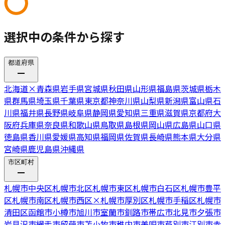
選択中の条件から探す
都道府県
北海道
×
青森県
岩手県
宮城県
秋田県
山形県
福島県
茨城県
栃木
県
群馬県
埼玉県
千葉県
東京都
神奈川県
山梨県
新潟県
富山県
石
川県
福井県
長野県
岐阜県
静岡県
愛知県
三重県
滋賀県
京都府
大
阪府
兵庫県
奈良県
和歌山県
鳥取県
島根県
岡山県
広島県
山口県
徳島県
香川県
愛媛県
高知県
福岡県
佐賀県
長崎県
熊本県
大分県
宮崎県
鹿児島県
沖縄県
市区町村
札幌市中央区
札幌市北区
札幌市東区
札幌市白石区
札幌市豊平
区
札幌市南区
札幌市西区
×
札幌市厚別区
札幌市手稲区
札幌市
清田区
函館市
小樽市
旭川市
室蘭市
釧路市
帯広市
北見市
夕張市
岩見沢市
網走市
留萌市
苫小牧市
稚内市
美唄市
芦別市
江別市
赤