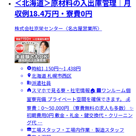
＜北海道＞原材料の入出庫管理｜月
収例18.4万円・寮費0円
株式会社京栄センター〈名古屋営業所〉
時給1,150円〜1,438円
北海道 札幌市西区
派遣社員
スマホで見る寮・社宅情報🏠 🏢ワンルーム個
室寮完備 プライベート空間を確保できます。 💰
寮費：0～50,000円 （寮費無料の求人も多数） ✨
初期費用0円 敷金・礼金・鍵交換代・クリーニン
グ代 …
工場スタッフ・工場内作業 · 製造スタッフ