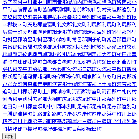
威子府村
中川郡中川町
雨竜郡幌加内町
増毛郡増毛町
留萌郡小
平町
苫前郡苫前町
苫前郡羽幌町
苫前郡初山別村
天塩郡遠別町
天塩郡天塩町
宗谷郡猿払村
枝幸郡浜頓別町
枝幸郡中頓別町
枝
幸郡枝幸町
天塩郡豊富町
礼文郡礼文町
利尻郡利尻町
利尻郡利
尻富士町
天塩郡幌延町
網走郡美幌町
網走郡津別町
斜里郡斜里
町
斜里郡清里町
斜里郡小清水町
常呂郡訓子府町
常呂郡置戸町
常呂郡佐呂間町
紋別郡遠軽町
紋別郡湧別町
紋別郡滝上町
紋別
郡興部町
紋別郡西興部村
紋別郡雄武町
網走郡大空町
虻田郡豊
浦町
有珠郡壮瞥町
白老郡白老町
勇払郡厚真町
虻田郡洞爺湖町
勇払郡安平町
勇払郡むかわ町
沙流郡日高町
沙流郡平取町
新冠
郡新冠町
浦河郡浦河町
様似郡様似町
幌泉郡えりも町
日高郡新
ひだか町
河東郡音更町
河東郡士幌町
河東郡上士幌町
河東郡鹿
追町
上川郡新得町
上川郡清水町
河西郡芽室町
河西郡中札内村
河西郡更別村
広尾郡大樹町
広尾郡広尾町
中川郡幕別町
中川郡
池田町
中川郡豊頃町
中川郡本別町
足寄郡足寄町
足寄郡陸別町
十勝郡浦幌町
釧路郡釧路町
厚岸郡厚岸町
厚岸郡浜中町
川上郡
標茶町
川上郡弟子屈町
阿寒郡鶴居村
白糠郡白糠町
野付郡別海
町
標津郡中標津町
標津郡標津町
目梨郡羅臼町
職種