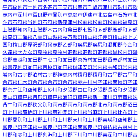
平市
紋別市
士別市
名寄市
三笠市
根室市
千歳市
滝川市
砂川市
歌
志内市
深川市
富良野市
登別市
恵庭市
伊達市
北広島市
石狩市
北
斗市
石狩郡当別町
石狩郡新篠津村
松前郡松前町
松前郡福島町
上磯郡知内町
上磯郡木古内町
亀田郡七飯町
茅部郡鹿部町
茅部
郡森町
二海郡八雲町
山越郡長万部町
檜山郡江差町
檜山郡上ノ
国町
檜山郡厚沢部町
爾志郡乙部町
奥尻郡奥尻町
瀬棚郡今金町
久遠郡せたな町
島牧郡島牧村
寿都郡寿都町
寿都郡黒松内町
磯
谷郡蘭越町
虻田郡ニセコ町
虻田郡真狩村
虻田郡留寿都村
虻田
郡喜茂別町
虻田郡京極町
虻田郡倶知安町
岩内郡共和町
岩内郡
岩内町
古宇郡泊村
古宇郡神恵内村
積丹郡積丹町
古平郡古平町
余市郡仁木町
余市郡余市町
余市郡赤井川村
空知郡南幌町
空知
郡奈井江町
空知郡上砂川町
夕張郡由仁町
夕張郡長沼町
夕張郡
栗山町
樺戸郡月形町
樺戸郡浦臼町
樺戸郡新十津川町
雨竜郡妹
背牛町
雨竜郡秩父別町
雨竜郡雨竜町
雨竜郡北竜町
雨竜郡沼田
町
上川郡鷹栖町
上川郡東神楽町
上川郡当麻町
上川郡比布町
上
川郡愛別町
上川郡上川町
上川郡東川町
上川郡美瑛町
空知郡上
富良野町
空知郡中富良野町
空知郡南富良野町
勇払郡占冠村
上
川郡和寒町
上川郡剣淵町
上川郡下川町
中川郡美深町
中川郡音