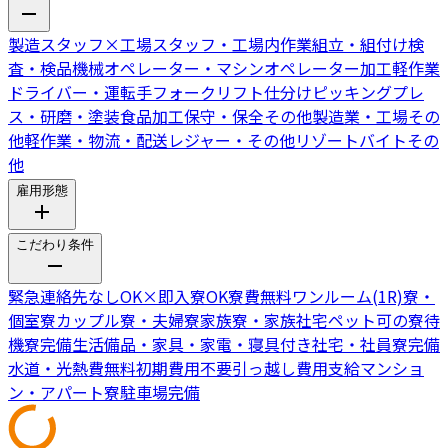
製造スタッフ
×
工場スタッフ・工場内作業
組立・組付け
検
査・検品
機械オペレーター・マシンオペレーター
加工
軽作業
ドライバー・運転手
フォークリフト
仕分けピッキング
プレ
ス・研磨・塗装
食品加工
保守・保全
その他製造業・工場
その
他軽作業・物流・配送
レジャー・その他リゾートバイト
その
他
雇用形態
こだわり条件
緊急連絡先なしOK
×
即入寮OK
寮費無料
ワンルーム(1R)寮・
個室寮
カップル寮・夫婦寮
家族寮・家族社宅
ペット可の寮
待
機寮完備
生活備品・家具・家電・寝具付き
社宅・社員寮完備
水道・光熱費無料
初期費用不要
引っ越し費用支給
マンショ
ン・アパート寮
駐車場完備