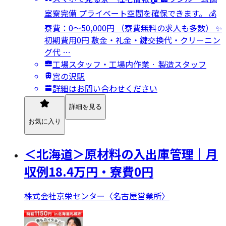
室寮完備 プライベート空間を確保できます。 💰
寮費：0～50,000円 （寮費無料の求人も多数） ✨
初期費用0円 敷金・礼金・鍵交換代・クリーニン
グ代 …
工場スタッフ・工場内作業 · 製造スタッフ
宮の沢駅
詳細はお問い合わせください
詳細を見る
お気に入り
＜北海道＞原材料の入出庫管理｜月
収例18.4万円・寮費0円
株式会社京栄センター〈名古屋営業所〉