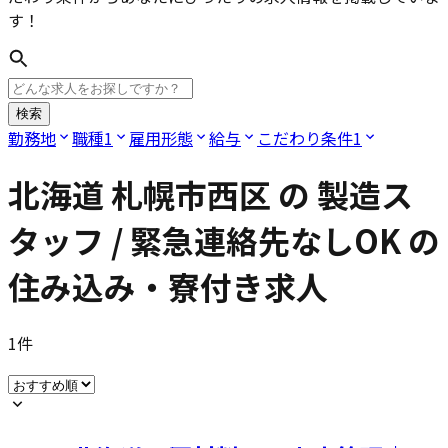
す！
検索
勤務地
職種
1
雇用形態
給与
こだわり条件
1
北海道 札幌市西区
の
製造ス
タッフ / 緊急連絡先なしOK
の
住み込み・寮付き求人
1
件