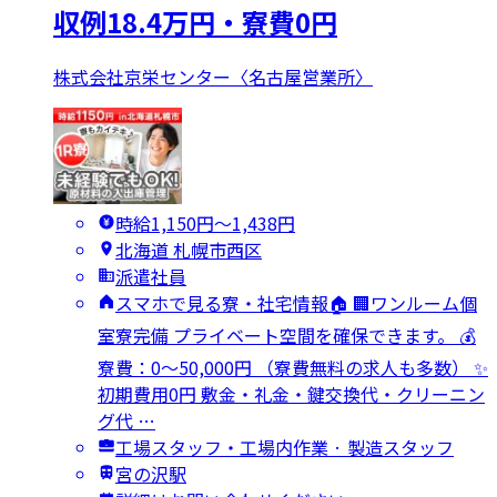
収例18.4万円・寮費0円
株式会社京栄センター〈名古屋営業所〉
時給1,150円〜1,438円
北海道 札幌市西区
派遣社員
スマホで見る寮・社宅情報🏠 🏢ワンルーム個
室寮完備 プライベート空間を確保できます。 💰
寮費：0～50,000円 （寮費無料の求人も多数） ✨
初期費用0円 敷金・礼金・鍵交換代・クリーニン
グ代 …
工場スタッフ・工場内作業 · 製造スタッフ
宮の沢駅