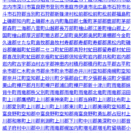
志内市
深川市
富良野市
登別市
恵庭市
伊達市
北広島市
石狩市
北
斗市
石狩郡当別町
石狩郡新篠津村
松前郡松前町
松前郡福島町
上磯郡知内町
上磯郡木古内町
亀田郡七飯町
茅部郡鹿部町
茅部
郡森町
二海郡八雲町
山越郡長万部町
檜山郡江差町
檜山郡上ノ
国町
檜山郡厚沢部町
爾志郡乙部町
奥尻郡奥尻町
瀬棚郡今金町
久遠郡せたな町
島牧郡島牧村
寿都郡寿都町
寿都郡黒松内町
磯
谷郡蘭越町
虻田郡ニセコ町
虻田郡真狩村
虻田郡留寿都村
虻田
郡喜茂別町
虻田郡京極町
虻田郡倶知安町
岩内郡共和町
岩内郡
岩内町
古宇郡泊村
古宇郡神恵内村
積丹郡積丹町
古平郡古平町
余市郡仁木町
余市郡余市町
余市郡赤井川村
空知郡南幌町
空知
郡奈井江町
空知郡上砂川町
夕張郡由仁町
夕張郡長沼町
夕張郡
栗山町
樺戸郡月形町
樺戸郡浦臼町
樺戸郡新十津川町
雨竜郡妹
背牛町
雨竜郡秩父別町
雨竜郡雨竜町
雨竜郡北竜町
雨竜郡沼田
町
上川郡鷹栖町
上川郡東神楽町
上川郡当麻町
上川郡比布町
上
川郡愛別町
上川郡上川町
上川郡東川町
上川郡美瑛町
空知郡上
富良野町
空知郡中富良野町
空知郡南富良野町
勇払郡占冠村
上
川郡和寒町
上川郡剣淵町
上川郡下川町
中川郡美深町
中川郡音
威子府村
中川郡中川町
雨竜郡幌加内町
増毛郡増毛町
留萌郡小