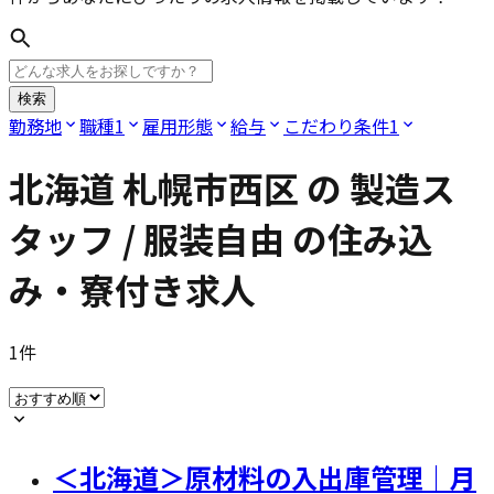
検索
勤務地
職種
1
雇用形態
給与
こだわり条件
1
北海道 札幌市西区
の
製造ス
タッフ / 服装自由
の住み込
み・寮付き求人
1
件
＜北海道＞原材料の入出庫管理｜月