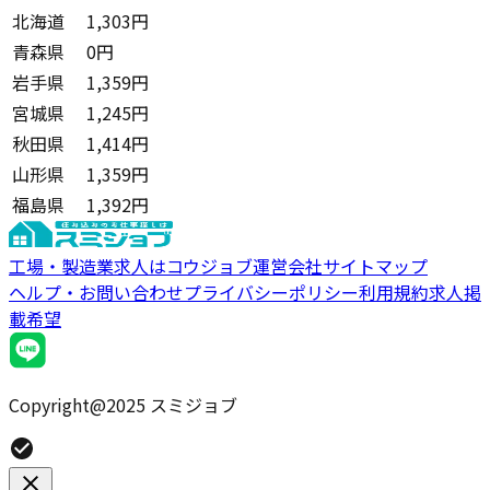
北海道
1,303円
青森県
0円
岩手県
1,359円
宮城県
1,245円
秋田県
1,414円
山形県
1,359円
福島県
1,392円
工場・製造業求人はコウジョブ
運営会社
サイトマップ
ヘルプ・お問い合わせ
プライバシーポリシー
利用規約
求人掲
載希望
Copyright@2025 スミジョブ