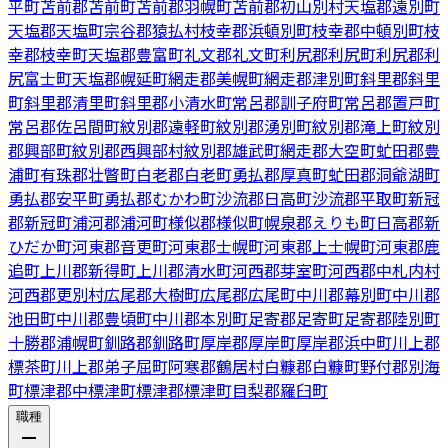
平町
苫前郡苫前町
苫前郡羽幌町
苫前郡初山別村
天塩郡遠別町
天塩郡天塩町
宗谷郡猿払村
枝幸郡浜頓別町
枝幸郡中頓別町
枝
幸郡枝幸町
天塩郡豊富町
礼文郡礼文町
利尻郡利尻町
利尻郡利
尻富士町
天塩郡幌延町
網走郡美幌町
網走郡津別町
斜里郡斜里
町
斜里郡清里町
斜里郡小清水町
常呂郡訓子府町
常呂郡置戸町
常呂郡佐呂間町
紋別郡遠軽町
紋別郡湧別町
紋別郡滝上町
紋別
郡興部町
紋別郡西興部村
紋別郡雄武町
網走郡大空町
虻田郡豊
浦町
有珠郡壮瞥町
白老郡白老町
勇払郡厚真町
虻田郡洞爺湖町
勇払郡安平町
勇払郡むかわ町
沙流郡日高町
沙流郡平取町
新冠
郡新冠町
浦河郡浦河町
様似郡様似町
幌泉郡えりも町
日高郡新
ひだか町
河東郡音更町
河東郡士幌町
河東郡上士幌町
河東郡鹿
追町
上川郡新得町
上川郡清水町
河西郡芽室町
河西郡中札内村
河西郡更別村
広尾郡大樹町
広尾郡広尾町
中川郡幕別町
中川郡
池田町
中川郡豊頃町
中川郡本別町
足寄郡足寄町
足寄郡陸別町
十勝郡浦幌町
釧路郡釧路町
厚岸郡厚岸町
厚岸郡浜中町
川上郡
標茶町
川上郡弟子屈町
阿寒郡鶴居村
白糠郡白糠町
野付郡別海
町
標津郡中標津町
標津郡標津町
目梨郡羅臼町
職種