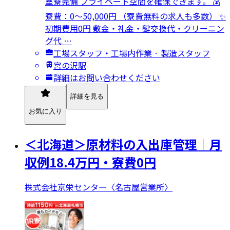
室寮完備 プライベート空間を確保できます。 💰
寮費：0～50,000円 （寮費無料の求人も多数） ✨
初期費用0円 敷金・礼金・鍵交換代・クリーニン
グ代 …
工場スタッフ・工場内作業 · 製造スタッフ
宮の沢駅
詳細はお問い合わせください
詳細を見る
お気に入り
＜北海道＞原材料の入出庫管理｜月
収例18.4万円・寮費0円
株式会社京栄センター〈名古屋営業所〉