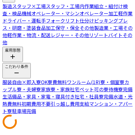
製造スタッフ
×
工場スタッフ・工場内作業
組立・組付け
検
査・検品
機械オペレーター・マシンオペレーター
加工
軽作業
ドライバー・運転手
フォークリフト
仕分けピッキング
プレ
ス・研磨・塗装
食品加工
保守・保全
その他製造業・工場
その
他軽作業・物流・配送
レジャー・その他リゾートバイト
その
他
雇用形態
こだわり条件
服装自由
×
即入寮OK
寮費無料
ワンルーム(1R)寮・個室寮
カ
ップル寮・夫婦寮
家族寮・家族社宅
ペット可の寮
待機寮完備
生活備品・家具・家電・寝具付き
社宅・社員寮完備
水道・光
熱費無料
初期費用不要
引っ越し費用支給
マンション・アパー
ト寮
駐車場完備