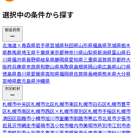
選択中の条件から探す
都道府県
北海道
×
青森県
岩手県
宮城県
秋田県
山形県
福島県
茨城県
栃木
県
群馬県
埼玉県
千葉県
東京都
神奈川県
山梨県
新潟県
富山県
石
川県
福井県
長野県
岐阜県
静岡県
愛知県
三重県
滋賀県
京都府
大
阪府
兵庫県
奈良県
和歌山県
鳥取県
島根県
岡山県
広島県
山口県
徳島県
香川県
愛媛県
高知県
福岡県
佐賀県
長崎県
熊本県
大分県
宮崎県
鹿児島県
沖縄県
市区町村
札幌市中央区
札幌市北区
札幌市東区
札幌市白石区
札幌市豊平
区
札幌市南区
札幌市西区
×
札幌市厚別区
札幌市手稲区
札幌市
清田区
函館市
小樽市
旭川市
室蘭市
釧路市
帯広市
北見市
夕張市
岩見沢市
網走市
留萌市
苫小牧市
稚内市
美唄市
芦別市
江別市
赤
平市
紋別市
士別市
名寄市
三笠市
根室市
千歳市
滝川市
砂川市
歌