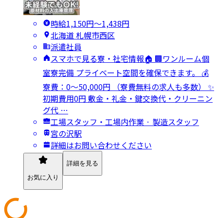
時給1,150円〜1,438円
北海道 札幌市西区
派遣社員
スマホで見る寮・社宅情報🏠 🏢ワンルーム個
室寮完備 プライベート空間を確保できます。 💰
寮費：0～50,000円 （寮費無料の求人も多数） ✨
初期費用0円 敷金・礼金・鍵交換代・クリーニン
グ代 …
工場スタッフ・工場内作業 · 製造スタッフ
宮の沢駅
詳細はお問い合わせください
詳細を見る
お気に入り