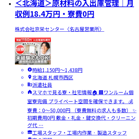
＜北海道＞原材料の入出庫管理｜月
収例18.4万円・寮費0円
株式会社京栄センター〈名古屋営業所〉
時給1,150円〜1,438円
北海道 札幌市西区
派遣社員
スマホで見る寮・社宅情報🏠 🏢ワンルーム個
室寮完備 プライベート空間を確保できます。 💰
寮費：0～50,000円 （寮費無料の求人も多数） ✨
初期費用0円 敷金・礼金・鍵交換代・クリーニン
グ代 …
工場スタッフ・工場内作業 · 製造スタッフ