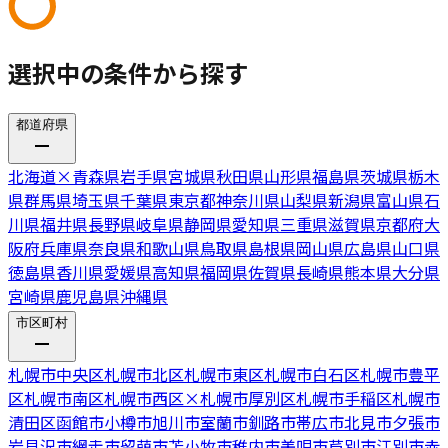
選択中の条件から探す
都道府県
北海道
×
青森県
岩手県
宮城県
秋田県
山形県
福島県
茨城県
栃木
県
群馬県
埼玉県
千葉県
東京都
神奈川県
山梨県
新潟県
富山県
石
川県
福井県
長野県
岐阜県
静岡県
愛知県
三重県
滋賀県
京都府
大
阪府
兵庫県
奈良県
和歌山県
鳥取県
島根県
岡山県
広島県
山口県
徳島県
香川県
愛媛県
高知県
福岡県
佐賀県
長崎県
熊本県
大分県
宮崎県
鹿児島県
沖縄県
市区町村
札幌市中央区
札幌市北区
札幌市東区
札幌市白石区
札幌市豊平
区
札幌市南区
札幌市西区
×
札幌市厚別区
札幌市手稲区
札幌市
清田区
函館市
小樽市
旭川市
室蘭市
釧路市
帯広市
北見市
夕張市
岩見沢市
網走市
留萌市
苫小牧市
稚内市
美唄市
芦別市
江別市
赤