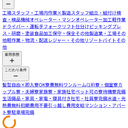
工場スタッフ・工場内作業
×
製造スタッフ
組立・組付け
検
査・検品
機械オペレーター・マシンオペレーター
加工
軽作業
ドライバー・運転手
フォークリフト
仕分けピッキング
プレ
ス・研磨・塗装
食品加工
保守・保全
その他製造業・工場
その
他軽作業・物流・配送
レジャー・その他リゾートバイト
その
他
雇用形態
こだわり条件
髪型自由
×
即入寮OK
寮費無料
ワンルーム(1R)寮・個室寮
カ
ップル寮・夫婦寮
家族寮・家族社宅
ペット可の寮
待機寮完備
生活備品・家具・家電・寝具付き
社宅・社員寮完備
水道・光
熱費無料
初期費用不要
引っ越し費用支給
マンション・アパー
ト寮
駐車場完備