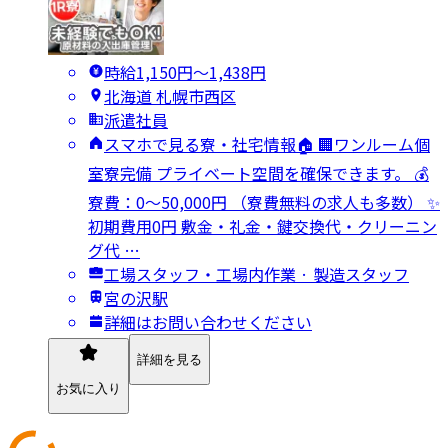
時給1,150円〜1,438円
北海道 札幌市西区
派遣社員
スマホで見る寮・社宅情報🏠 🏢ワンルーム個
室寮完備 プライベート空間を確保できます。 💰
寮費：0～50,000円 （寮費無料の求人も多数） ✨
初期費用0円 敷金・礼金・鍵交換代・クリーニン
グ代 …
工場スタッフ・工場内作業 · 製造スタッフ
宮の沢駅
詳細はお問い合わせください
詳細を見る
お気に入り