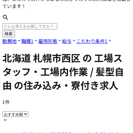
ています！
検索
勤務地
職種
1
雇用形態
給与
こだわり条件
1
北海道 札幌市西区
の
工場ス
タッフ・工場内作業 / 髪型自
由
の住み込み・寮付き求人
1
件