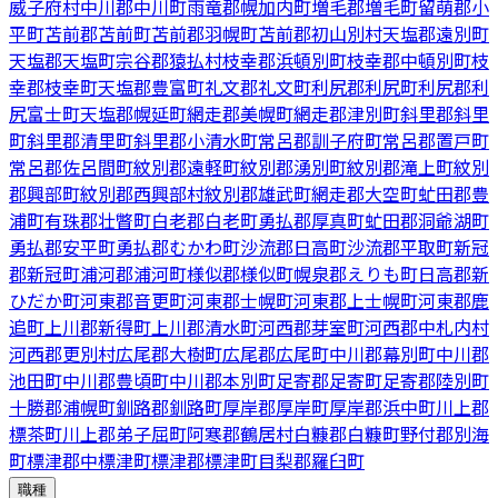
威子府村
中川郡中川町
雨竜郡幌加内町
増毛郡増毛町
留萌郡小
平町
苫前郡苫前町
苫前郡羽幌町
苫前郡初山別村
天塩郡遠別町
天塩郡天塩町
宗谷郡猿払村
枝幸郡浜頓別町
枝幸郡中頓別町
枝
幸郡枝幸町
天塩郡豊富町
礼文郡礼文町
利尻郡利尻町
利尻郡利
尻富士町
天塩郡幌延町
網走郡美幌町
網走郡津別町
斜里郡斜里
町
斜里郡清里町
斜里郡小清水町
常呂郡訓子府町
常呂郡置戸町
常呂郡佐呂間町
紋別郡遠軽町
紋別郡湧別町
紋別郡滝上町
紋別
郡興部町
紋別郡西興部村
紋別郡雄武町
網走郡大空町
虻田郡豊
浦町
有珠郡壮瞥町
白老郡白老町
勇払郡厚真町
虻田郡洞爺湖町
勇払郡安平町
勇払郡むかわ町
沙流郡日高町
沙流郡平取町
新冠
郡新冠町
浦河郡浦河町
様似郡様似町
幌泉郡えりも町
日高郡新
ひだか町
河東郡音更町
河東郡士幌町
河東郡上士幌町
河東郡鹿
追町
上川郡新得町
上川郡清水町
河西郡芽室町
河西郡中札内村
河西郡更別村
広尾郡大樹町
広尾郡広尾町
中川郡幕別町
中川郡
池田町
中川郡豊頃町
中川郡本別町
足寄郡足寄町
足寄郡陸別町
十勝郡浦幌町
釧路郡釧路町
厚岸郡厚岸町
厚岸郡浜中町
川上郡
標茶町
川上郡弟子屈町
阿寒郡鶴居村
白糠郡白糠町
野付郡別海
町
標津郡中標津町
標津郡標津町
目梨郡羅臼町
職種