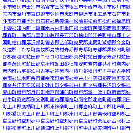
平市
紋別市
士別市
名寄市
三笠市
根室市
千歳市
滝川市
砂川市
歌
志内市
深川市
富良野市
登別市
恵庭市
伊達市
北広島市
石狩市
北
斗市
石狩郡当別町
石狩郡新篠津村
松前郡松前町
松前郡福島町
上磯郡知内町
上磯郡木古内町
亀田郡七飯町
茅部郡鹿部町
茅部
郡森町
二海郡八雲町
山越郡長万部町
檜山郡江差町
檜山郡上ノ
国町
檜山郡厚沢部町
爾志郡乙部町
奥尻郡奥尻町
瀬棚郡今金町
久遠郡せたな町
島牧郡島牧村
寿都郡寿都町
寿都郡黒松内町
磯
谷郡蘭越町
虻田郡ニセコ町
虻田郡真狩村
虻田郡留寿都村
虻田
郡喜茂別町
虻田郡京極町
虻田郡倶知安町
岩内郡共和町
岩内郡
岩内町
古宇郡泊村
古宇郡神恵内村
積丹郡積丹町
古平郡古平町
余市郡仁木町
余市郡余市町
余市郡赤井川村
空知郡南幌町
空知
郡奈井江町
空知郡上砂川町
夕張郡由仁町
夕張郡長沼町
夕張郡
栗山町
樺戸郡月形町
樺戸郡浦臼町
樺戸郡新十津川町
雨竜郡妹
背牛町
雨竜郡秩父別町
雨竜郡雨竜町
雨竜郡北竜町
雨竜郡沼田
町
上川郡鷹栖町
上川郡東神楽町
上川郡当麻町
上川郡比布町
上
川郡愛別町
上川郡上川町
上川郡東川町
上川郡美瑛町
空知郡上
富良野町
空知郡中富良野町
空知郡南富良野町
勇払郡占冠村
上
川郡和寒町
上川郡剣淵町
上川郡下川町
中川郡美深町
中川郡音