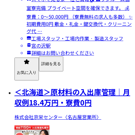
室寮完備 プライベート空間を確保できます。 💰
寮費：0～50,000円 （寮費無料の求人も多数） ✨
初期費用0円 敷金・礼金・鍵交換代・クリーニン
グ代 …
工場スタッフ・工場内作業 · 製造スタッフ
宮の沢駅
詳細はお問い合わせください
詳細を見る
お気に入り
＜北海道＞原材料の入出庫管理｜月
収例18.4万円・寮費0円
株式会社京栄センター〈名古屋営業所〉