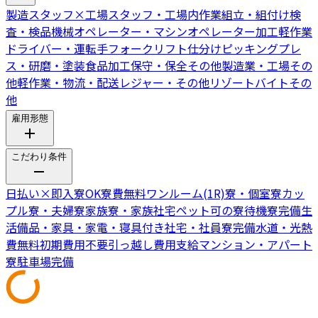
製造スタッフ
×
工場スタッフ・工場内作業
組立・組付け
検
査・検品
機械オペレーター・マシンオペレーター
加工
軽作業
ドライバー・運転手
フォークリフト
仕分けピッキング
プレ
ス・研磨・塗装
食品加工
保守・保全
その他製造業・工場
その
他軽作業・物流・配送
レジャー・その他リゾートバイト
その
他
雇用形態
こだわり条件
日払い
×
即入寮OK
寮費無料
ワンルーム(1R)寮・個室寮
カッ
プル寮・夫婦寮
家族寮・家族社宅
ペット可の寮
待機寮完備
生
活備品・家具・家電・寝具付き
社宅・社員寮完備
水道・光熱
費無料
初期費用不要
引っ越し費用支給
マンション・アパート
寮
駐車場完備