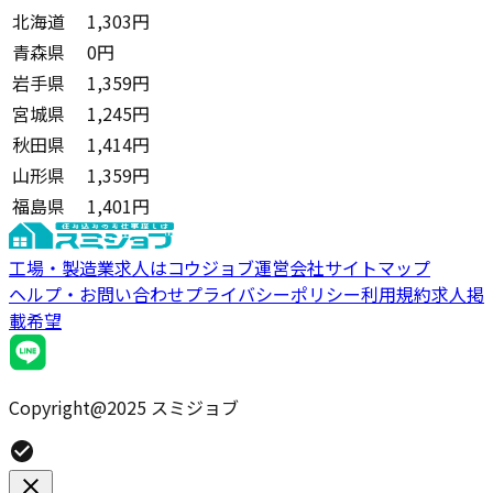
北海道
1,303円
青森県
0円
岩手県
1,359円
宮城県
1,245円
秋田県
1,414円
山形県
1,359円
福島県
1,401円
工場・製造業求人はコウジョブ
運営会社
サイトマップ
ヘルプ・お問い合わせ
プライバシーポリシー
利用規約
求人掲
載希望
Copyright@2025 スミジョブ