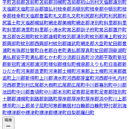
平町
苫前郡苫前町
苫前郡羽幌町
苫前郡初山別村
天塩郡遠別町
天塩郡天塩町
宗谷郡猿払村
枝幸郡浜頓別町
枝幸郡中頓別町
枝
幸郡枝幸町
天塩郡豊富町
礼文郡礼文町
利尻郡利尻町
利尻郡利
尻富士町
天塩郡幌延町
網走郡美幌町
網走郡津別町
斜里郡斜里
町
斜里郡清里町
斜里郡小清水町
常呂郡訓子府町
常呂郡置戸町
常呂郡佐呂間町
紋別郡遠軽町
紋別郡湧別町
紋別郡滝上町
紋別
郡興部町
紋別郡西興部村
紋別郡雄武町
網走郡大空町
虻田郡豊
浦町
有珠郡壮瞥町
白老郡白老町
勇払郡厚真町
虻田郡洞爺湖町
勇払郡安平町
勇払郡むかわ町
沙流郡日高町
沙流郡平取町
新冠
郡新冠町
浦河郡浦河町
様似郡様似町
幌泉郡えりも町
日高郡新
ひだか町
河東郡音更町
河東郡士幌町
河東郡上士幌町
河東郡鹿
追町
上川郡新得町
上川郡清水町
河西郡芽室町
河西郡中札内村
河西郡更別村
広尾郡大樹町
広尾郡広尾町
中川郡幕別町
中川郡
池田町
中川郡豊頃町
中川郡本別町
足寄郡足寄町
足寄郡陸別町
十勝郡浦幌町
釧路郡釧路町
厚岸郡厚岸町
厚岸郡浜中町
川上郡
標茶町
川上郡弟子屈町
阿寒郡鶴居村
白糠郡白糠町
野付郡別海
町
標津郡中標津町
標津郡標津町
目梨郡羅臼町
職種