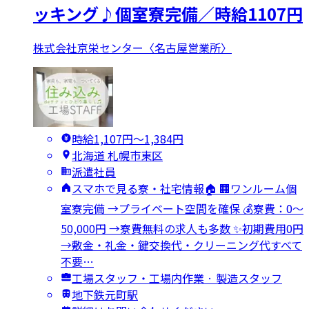
ッキング♪個室寮完備／時給1107円
株式会社京栄センター〈名古屋営業所〉
時給1,107円〜1,384円
北海道 札幌市東区
派遣社員
スマホで見る寮・社宅情報🏠 🏢ワンルーム個
室寮完備 →プライベート空間を確保 💰寮費：0～
50,000円 →寮費無料の求人も多数 ✨初期費用0円
→敷金・礼金・鍵交換代・クリーニング代すべて
不要…
工場スタッフ・工場内作業 · 製造スタッフ
地下鉄元町駅