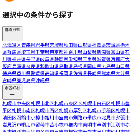
選択中の条件から探す
都道府県
北海道
×
青森県
岩手県
宮城県
秋田県
山形県
福島県
茨城県
栃木
県
群馬県
埼玉県
千葉県
東京都
神奈川県
山梨県
新潟県
富山県
石
川県
福井県
長野県
岐阜県
静岡県
愛知県
三重県
滋賀県
京都府
大
阪府
兵庫県
奈良県
和歌山県
鳥取県
島根県
岡山県
広島県
山口県
徳島県
香川県
愛媛県
高知県
福岡県
佐賀県
長崎県
熊本県
大分県
宮崎県
鹿児島県
沖縄県
市区町村
札幌市中央区
札幌市北区
札幌市東区
×
札幌市白石区
札幌市豊
平区
札幌市南区
札幌市西区
札幌市厚別区
札幌市手稲区
札幌市
清田区
函館市
小樽市
旭川市
室蘭市
釧路市
帯広市
北見市
夕張市
岩見沢市
網走市
留萌市
苫小牧市
稚内市
美唄市
芦別市
江別市
赤
平市
紋別市
士別市
名寄市
三笠市
根室市
千歳市
滝川市
砂川市
歌