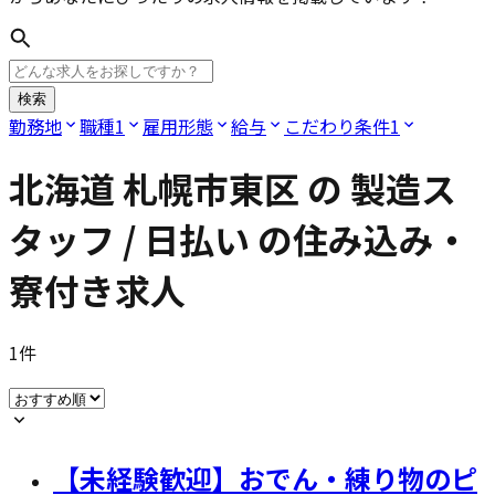
検索
勤務地
職種
1
雇用形態
給与
こだわり条件
1
北海道 札幌市東区
の
製造ス
タッフ / 日払い
の住み込み・
寮付き求人
1
件
【未経験歓迎】おでん・練り物のピ