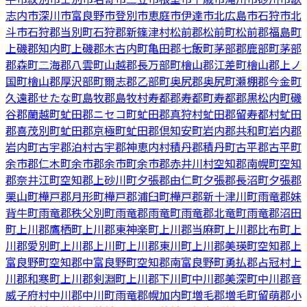
志内市
深川市
富良野市
登別市
恵庭市
伊達市
北広島市
石狩市
北
斗市
石狩郡当別町
石狩郡新篠津村
松前郡松前町
松前郡福島町
上磯郡知内町
上磯郡木古内町
亀田郡七飯町
茅部郡鹿部町
茅部
郡森町
二海郡八雲町
山越郡長万部町
檜山郡江差町
檜山郡上ノ
国町
檜山郡厚沢部町
爾志郡乙部町
奥尻郡奥尻町
瀬棚郡今金町
久遠郡せたな町
島牧郡島牧村
寿都郡寿都町
寿都郡黒松内町
磯
谷郡蘭越町
虻田郡ニセコ町
虻田郡真狩村
虻田郡留寿都村
虻田
郡喜茂別町
虻田郡京極町
虻田郡倶知安町
岩内郡共和町
岩内郡
岩内町
古宇郡泊村
古宇郡神恵内村
積丹郡積丹町
古平郡古平町
余市郡仁木町
余市郡余市町
余市郡赤井川村
空知郡南幌町
空知
郡奈井江町
空知郡上砂川町
夕張郡由仁町
夕張郡長沼町
夕張郡
栗山町
樺戸郡月形町
樺戸郡浦臼町
樺戸郡新十津川町
雨竜郡妹
背牛町
雨竜郡秩父別町
雨竜郡雨竜町
雨竜郡北竜町
雨竜郡沼田
町
上川郡鷹栖町
上川郡東神楽町
上川郡当麻町
上川郡比布町
上
川郡愛別町
上川郡上川町
上川郡東川町
上川郡美瑛町
空知郡上
富良野町
空知郡中富良野町
空知郡南富良野町
勇払郡占冠村
上
川郡和寒町
上川郡剣淵町
上川郡下川町
中川郡美深町
中川郡音
威子府村
中川郡中川町
雨竜郡幌加内町
増毛郡増毛町
留萌郡小