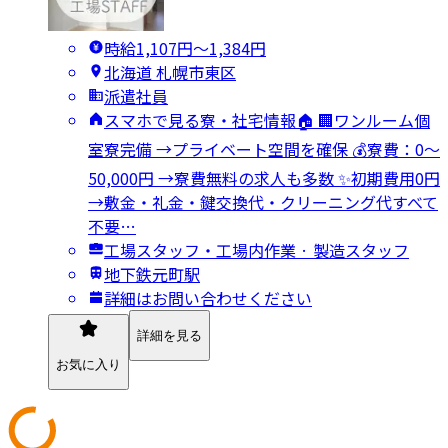
時給1,107円〜1,384円
北海道 札幌市東区
派遣社員
スマホで見る寮・社宅情報🏠 🏢ワンルーム個
室寮完備 →プライベート空間を確保 💰寮費：0～
50,000円 →寮費無料の求人も多数 ✨初期費用0円
→敷金・礼金・鍵交換代・クリーニング代すべて
不要…
工場スタッフ・工場内作業 · 製造スタッフ
地下鉄元町駅
詳細はお問い合わせください
詳細を見る
お気に入り