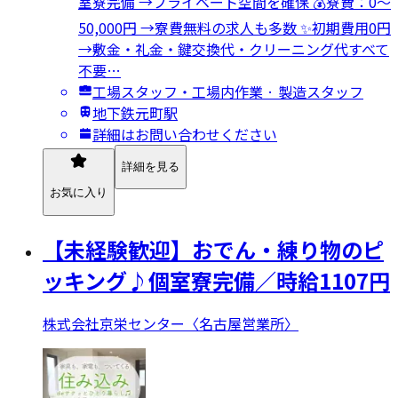
室寮完備 →プライベート空間を確保 💰寮費：0～
50,000円 →寮費無料の求人も多数 ✨初期費用0円
→敷金・礼金・鍵交換代・クリーニング代すべて
不要…
工場スタッフ・工場内作業 · 製造スタッフ
地下鉄元町駅
詳細はお問い合わせください
詳細を見る
お気に入り
【未経験歓迎】おでん・練り物のピ
ッキング♪個室寮完備／時給1107円
株式会社京栄センター〈名古屋営業所〉