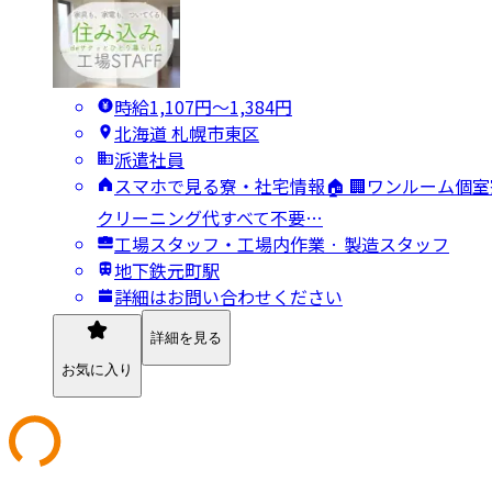
時給1,107円〜1,384円
北海道 札幌市東区
派遣社員
スマホで見る寮・社宅情報🏠 🏢ワンルーム個室
クリーニング代すべて不要…
工場スタッフ・工場内作業 · 製造スタッフ
地下鉄元町駅
詳細はお問い合わせください
詳細を見る
お気に入り