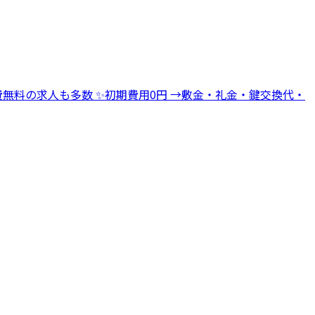
→寮費無料の求人も多数 ✨初期費用0円 →敷金・礼金・鍵交換代・