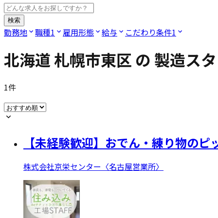
検索
勤務地
職種
1
雇用形態
給与
こだわり条件
1
北海道 札幌市東区
の
製造スタ
1
件
【未経験歓迎】おでん・練り物のピッ
株式会社京栄センター〈名古屋営業所〉