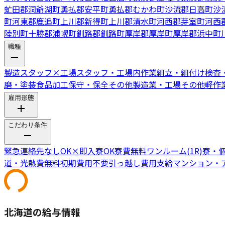
虻田郡洞爺湖町
勇払郡安平町
勇払郡むかわ町
沙流郡日高町
沙
町
河東郡鹿追町
上川郡新得町
上川郡清水町
河西郡芽室町
河西
陸別町
十勝郡浦幌町
釧路郡釧路町
厚岸郡厚岸町
厚岸郡浜中町
職種
製造スタッフ
×
工場スタッフ・工場内作業
組立・組付け
検査
磨・塗装
食品加工
保守・保全
その他製造業・工場
その他軽作
雇用形態
こだわり条件
緊急連絡先なしOK
×
即入寮OK
寮費無料
ワンルーム(1R)寮・
道・光熱費無料
初期費用不要
引っ越し費用支給
マンション・
北海道の給与情報