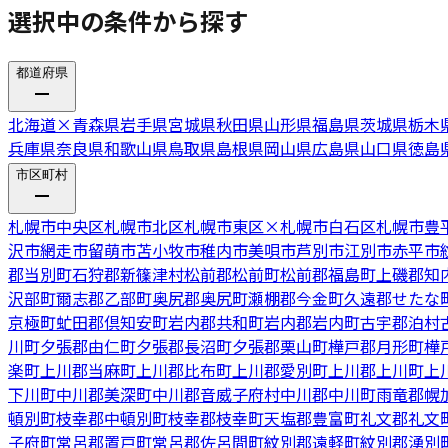
選択中の条件から探す
都道府県
北海道
×
青森県
岩手県
宮城県
秋田県
山形県
福島県
茨城県
栃木
兵庫県
奈良県
和歌山県
鳥取県
島根県
岡山県
広島県
山口県
徳島
市区町村
札幌市中央区
札幌市北区
札幌市東区
×
札幌市白石区
札幌市豊
沢市
網走市
留萌市
苫小牧市
稚内市
美唄市
芦別市
江別市
赤平市
郡当別町
石狩郡新篠津村
松前郡松前町
松前郡福島町
上磯郡知
沢部町
爾志郡乙部町
奥尻郡奥尻町
瀬棚郡今金町
久遠郡せたな
京極町
虻田郡倶知安町
岩内郡共和町
岩内郡岩内町
古宇郡泊村
川町
夕張郡由仁町
夕張郡長沼町
夕張郡栗山町
樺戸郡月形町
樺
楽町
上川郡当麻町
上川郡比布町
上川郡愛別町
上川郡上川町
上
下川町
中川郡美深町
中川郡音威子府村
中川郡中川町
雨竜郡幌
頓別町
枝幸郡中頓別町
枝幸郡枝幸町
天塩郡豊富町
礼文郡礼文
子府町
常呂郡置戸町
常呂郡佐呂間町
紋別郡遠軽町
紋別郡湧別