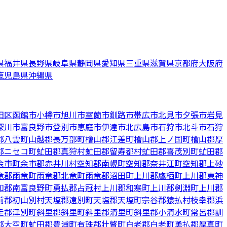
県
福井県
長野県
岐阜県
静岡県
愛知県
三重県
滋賀県
京都府
大阪府
鹿児島県
沖縄県
田区
函館市
小樽市
旭川市
室蘭市
釧路市
帯広市
北見市
夕張市
岩見
深川市
富良野市
登別市
恵庭市
伊達市
北広島市
石狩市
北斗市
石狩
郡八雲町
山越郡長万部町
檜山郡江差町
檜山郡上ノ国町
檜山郡厚
郡ニセコ町
虻田郡真狩村
虻田郡留寿都村
虻田郡喜茂別町
虻田郡
余市町
余市郡赤井川村
空知郡南幌町
空知郡奈井江町
空知郡上砂
竜郡雨竜町
雨竜郡北竜町
雨竜郡沼田町
上川郡鷹栖町
上川郡東神
知郡南富良野町
勇払郡占冠村
上川郡和寒町
上川郡剣淵町
上川郡
前郡初山別村
天塩郡遠別町
天塩郡天塩町
宗谷郡猿払村
枝幸郡浜
走郡津別町
斜里郡斜里町
斜里郡清里町
斜里郡小清水町
常呂郡訓
郡大空町
虻田郡豊浦町
有珠郡壮瞥町
白老郡白老町
勇払郡厚真町