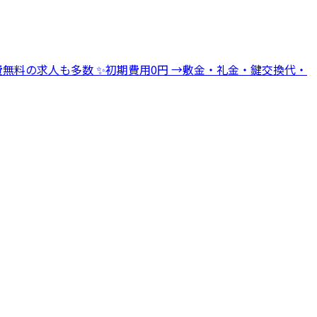
→寮費無料の求人も多数 ✨初期費用0円 →敷金・礼金・鍵交換代・