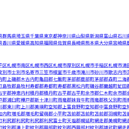
県
群馬県
埼玉県
千葉県
東京都
神奈川県
山梨県
新潟県
富山県
石川
県
香川県
愛媛県
高知県
福岡県
佐賀県
長崎県
熊本県
大分県
宮崎県
平区
札幌市南区
札幌市西区
札幌市厚別区
札幌市手稲区
札幌市清
紋別市
士別市
名寄市
三笠市
根室市
千歳市
滝川市
砂川市
歌志内市
内町
上磯郡木古内町
亀田郡七飯町
茅部郡鹿部町
茅部郡森町
二海
町
島牧郡島牧村
寿都郡寿都町
寿都郡黒松内町
磯谷郡蘭越町
虻田
古宇郡神恵内村
積丹郡積丹町
古平郡古平町
余市郡仁木町
余市郡
戸郡浦臼町
樺戸郡新十津川町
雨竜郡妹背牛町
雨竜郡秩父別町
雨
川郡東川町
上川郡美瑛町
空知郡上富良野町
空知郡中富良野町
空
加内町
増毛郡増毛町
留萌郡小平町
苫前郡苫前町
苫前郡羽幌町
苫
町
利尻郡利尻町
利尻郡利尻富士町
天塩郡幌延町
網走郡美幌町
網
町
紋別郡滝上町
紋別郡興部町
紋別郡西興部村
紋別郡雄武町
網走