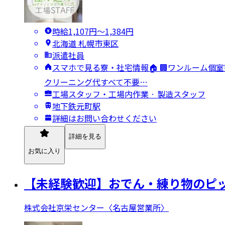
時給1,107円〜1,384円
北海道 札幌市東区
派遣社員
スマホで見る寮・社宅情報🏠 🏢ワンルーム個室
クリーニング代すべて不要…
工場スタッフ・工場内作業 · 製造スタッフ
地下鉄元町駅
詳細はお問い合わせください
詳細を見る
お気に入り
【未経験歓迎】おでん・練り物のピッ
株式会社京栄センター〈名古屋営業所〉