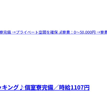
寮完備 →プライベート空間を確保 💰寮費：0～50,000円 
キング♪個室寮完備／時給1107円