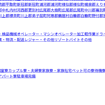
流郡平取町
新冠郡新冠町
浦河郡浦河町
様似郡様似町
幌泉郡えり
郡中札内村
河西郡更別村
広尾郡大樹町
広尾郡広尾町
中川郡幕別
川上郡標茶町
川上郡弟子屈町
阿寒郡鶴居村
白糠郡白糠町
野付郡
・検品
機械オペレーター・マシンオペレーター
加工
軽作業
ドラ
業・物流・配送
レジャー・その他リゾートバイト
その他
個室寮
カップル寮・夫婦寮
家族寮・家族社宅
ペット可の寮
待機
アパート寮
駐車場完備