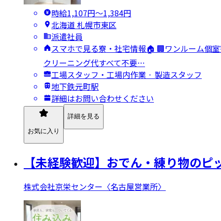
時給1,107円〜1,384円
北海道 札幌市東区
派遣社員
スマホで見る寮・社宅情報🏠 🏢ワンルーム個室
クリーニング代すべて不要…
工場スタッフ・工場内作業 · 製造スタッフ
地下鉄元町駅
詳細はお問い合わせください
詳細を見る
お気に入り
【未経験歓迎】おでん・練り物のピッ
株式会社京栄センター〈名古屋営業所〉