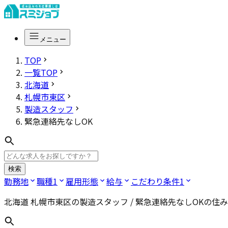
メニュー
TOP
一覧TOP
北海道
札幌市東区
製造スタッフ
緊急連絡先なしOK
検索
勤務地
職種
1
雇用形態
給与
こだわり条件
1
北海道 札幌市東区の製造スタッフ / 緊急連絡先なしOK
の住み