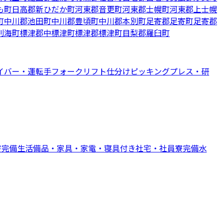
も町
日高郡新ひだか町
河東郡音更町
河東郡士幌町
河東郡上士幌
町
中川郡池田町
中川郡豊頃町
中川郡本別町
足寄郡足寄町
足寄郡
別海町
標津郡中標津町
標津郡標津町
目梨郡羅臼町
イバー・運転手
フォークリフト
仕分けピッキング
プレス・研
寮完備
生活備品・家具・家電・寝具付き
社宅・社員寮完備
水