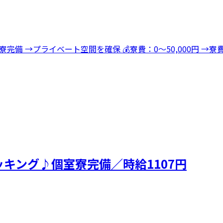
寮完備 →プライベート空間を確保 💰寮費：0～50,000円 
キング♪個室寮完備／時給1107円