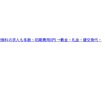
→寮費無料の求人も多数 ✨初期費用0円 →敷金・礼金・鍵交換代・