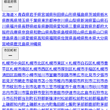
都道府県
北海道
×
青森県
岩手県
宮城県
秋田県
山形県
福島県
茨城県
栃木
県
群馬県
埼玉県
千葉県
東京都
神奈川県
山梨県
新潟県
富山県
石
川県
福井県
長野県
岐阜県
静岡県
愛知県
三重県
滋賀県
京都府
大
阪府
兵庫県
奈良県
和歌山県
鳥取県
島根県
岡山県
広島県
山口県
徳島県
香川県
愛媛県
高知県
福岡県
佐賀県
長崎県
熊本県
大分県
宮崎県
鹿児島県
沖縄県
市区町村
札幌市中央区
札幌市北区
札幌市東区
×
札幌市白石区
札幌市豊
平区
札幌市南区
札幌市西区
札幌市厚別区
札幌市手稲区
札幌市
清田区
函館市
小樽市
旭川市
室蘭市
釧路市
帯広市
北見市
夕張市
岩見沢市
網走市
留萌市
苫小牧市
稚内市
美唄市
芦別市
江別市
赤
平市
紋別市
士別市
名寄市
三笠市
根室市
千歳市
滝川市
砂川市
歌
志内市
深川市
富良野市
登別市
恵庭市
伊達市
北広島市
石狩市
北
斗市
石狩郡当別町
石狩郡新篠津村
松前郡松前町
松前郡福島町
上磯郡知内町
上磯郡木古内町
亀田郡七飯町
茅部郡鹿部町
茅部