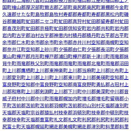
郡森町
二海郡八雲町
山越郡長万部町
檜山郡江差町
檜山郡上ノ
国町
檜山郡厚沢部町
爾志郡乙部町
奥尻郡奥尻町
瀬棚郡今金町
久遠郡せたな町
島牧郡島牧村
寿都郡寿都町
寿都郡黒松内町
磯
谷郡蘭越町
虻田郡ニセコ町
虻田郡真狩村
虻田郡留寿都村
虻田
郡喜茂別町
虻田郡京極町
虻田郡倶知安町
岩内郡共和町
岩内郡
岩内町
古宇郡泊村
古宇郡神恵内村
積丹郡積丹町
古平郡古平町
余市郡仁木町
余市郡余市町
余市郡赤井川村
空知郡南幌町
空知
郡奈井江町
空知郡上砂川町
夕張郡由仁町
夕張郡長沼町
夕張郡
栗山町
樺戸郡月形町
樺戸郡浦臼町
樺戸郡新十津川町
雨竜郡妹
背牛町
雨竜郡秩父別町
雨竜郡雨竜町
雨竜郡北竜町
雨竜郡沼田
町
上川郡鷹栖町
上川郡東神楽町
上川郡当麻町
上川郡比布町
上
川郡愛別町
上川郡上川町
上川郡東川町
上川郡美瑛町
空知郡上
富良野町
空知郡中富良野町
空知郡南富良野町
勇払郡占冠村
上
川郡和寒町
上川郡剣淵町
上川郡下川町
中川郡美深町
中川郡音
威子府村
中川郡中川町
雨竜郡幌加内町
増毛郡増毛町
留萌郡小
平町
苫前郡苫前町
苫前郡羽幌町
苫前郡初山別村
天塩郡遠別町
天塩郡天塩町
宗谷郡猿払村
枝幸郡浜頓別町
枝幸郡中頓別町
枝
幸郡枝幸町
天塩郡豊富町
礼文郡礼文町
利尻郡利尻町
利尻郡利
尻富士町
天塩郡幌延町
網走郡美幌町
網走郡津別町
斜里郡斜里