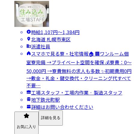
時給1,107円〜1,384円
北海道 札幌市東区
派遣社員
スマホで見る寮・社宅情報🏠 🏢ワンルーム個
室寮完備 →プライベート空間を確保 💰寮費：0～
50,000円 →寮費無料の求人も多数 ✨初期費用0円
→敷金・礼金・鍵交換代・クリーニング代すべて
不要…
工場スタッフ・工場内作業 · 製造スタッフ
地下鉄元町駅
詳細はお問い合わせください
詳細を見る
お気に入り