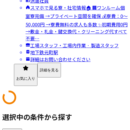
派遣社員
スマホで見る寮・社宅情報🏠 🏢ワンルーム個
室寮完備 →プライベート空間を確保 💰寮費：0～
50,000円 →寮費無料の求人も多数 ✨初期費用0円
→敷金・礼金・鍵交換代・クリーニング代すべて
不要…
工場スタッフ・工場内作業 · 製造スタッフ
地下鉄元町駅
詳細はお問い合わせください
詳細を見る
お気に入り
選択中の条件から探す