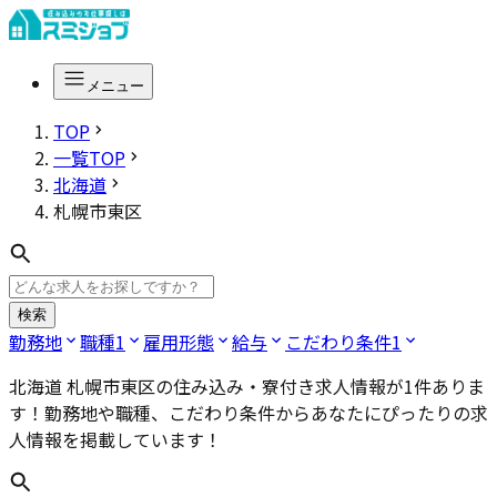
メニュー
TOP
一覧TOP
北海道
札幌市東区
検索
勤務地
職種
1
雇用形態
給与
こだわり条件
1
北海道 札幌市東区
の住み込み・寮付き求人情報が
1
件ありま
す！勤務地や職種、こだわり条件からあなたにぴったりの求
人情報を掲載しています！