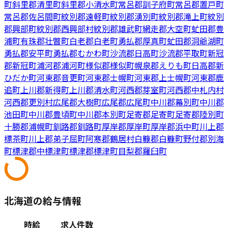
町
斜里郡清里町
斜里郡小清水町
常呂郡訓子府町
常呂郡置戸町
常呂郡佐呂間町
紋別郡遠軽町
紋別郡湧別町
紋別郡滝上町
紋別
郡興部町
紋別郡西興部村
紋別郡雄武町
網走郡大空町
虻田郡豊
浦町
有珠郡壮瞥町
白老郡白老町
勇払郡厚真町
虻田郡洞爺湖町
勇払郡安平町
勇払郡むかわ町
沙流郡日高町
沙流郡平取町
新冠
郡新冠町
浦河郡浦河町
様似郡様似町
幌泉郡えりも町
日高郡新
ひだか町
河東郡音更町
河東郡士幌町
河東郡上士幌町
河東郡鹿
追町
上川郡新得町
上川郡清水町
河西郡芽室町
河西郡中札内村
河西郡更別村
広尾郡大樹町
広尾郡広尾町
中川郡幕別町
中川郡
池田町
中川郡豊頃町
中川郡本別町
足寄郡足寄町
足寄郡陸別町
十勝郡浦幌町
釧路郡釧路町
厚岸郡厚岸町
厚岸郡浜中町
川上郡
標茶町
川上郡弟子屈町
阿寒郡鶴居村
白糠郡白糠町
野付郡別海
町
標津郡中標津町
標津郡標津町
目梨郡羅臼町
北海道の給与情報
時給
求人件数