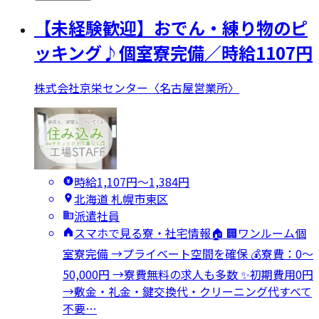
【未経験歓迎】おでん・練り物のピ
ッキング♪個室寮完備／時給1107円
株式会社京栄センター〈名古屋営業所〉
時給1,107円〜1,384円
北海道 札幌市東区
派遣社員
スマホで見る寮・社宅情報🏠 🏢ワンルーム個
室寮完備 →プライベート空間を確保 💰寮費：0～
50,000円 →寮費無料の求人も多数 ✨初期費用0円
→敷金・礼金・鍵交換代・クリーニング代すべて
不要…