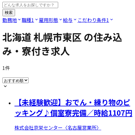
検索
勤務地
職種
1
雇用形態
給与
こだわり条件
1
北海道 札幌市東区
の住み込
み・寮付き求人
1
件
【未経験歓迎】おでん・練り物のピ
ッキング♪個室寮完備／時給1107円
株式会社京栄センター〈名古屋営業所〉