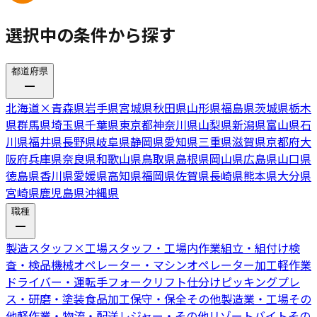
選択中の条件から探す
都道府県
北海道
×
青森県
岩手県
宮城県
秋田県
山形県
福島県
茨城県
栃木
県
群馬県
埼玉県
千葉県
東京都
神奈川県
山梨県
新潟県
富山県
石
川県
福井県
長野県
岐阜県
静岡県
愛知県
三重県
滋賀県
京都府
大
阪府
兵庫県
奈良県
和歌山県
鳥取県
島根県
岡山県
広島県
山口県
徳島県
香川県
愛媛県
高知県
福岡県
佐賀県
長崎県
熊本県
大分県
宮崎県
鹿児島県
沖縄県
職種
製造スタッフ
×
工場スタッフ・工場内作業
組立・組付け
検
査・検品
機械オペレーター・マシンオペレーター
加工
軽作業
ドライバー・運転手
フォークリフト
仕分けピッキング
プレ
ス・研磨・塗装
食品加工
保守・保全
その他製造業・工場
その
他軽作業・物流・配送
レジャー・その他リゾートバイト
その