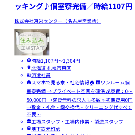
ッキング♪個室寮完備／時給1107円
株式会社京栄センター〈名古屋営業所〉
時給1,107円〜1,384円
北海道 札幌市東区
派遣社員
スマホで見る寮・社宅情報🏠 🏢ワンルーム個
室寮完備 →プライベート空間を確保 💰寮費：0～
50,000円 →寮費無料の求人も多数 ✨初期費用0円
→敷金・礼金・鍵交換代・クリーニング代すべて
不要…
工場スタッフ・工場内作業 · 製造スタッフ
地下鉄元町駅