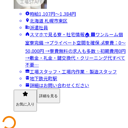
時給1,107円〜1,384円
北海道 札幌市東区
派遣社員
スマホで見る寮・社宅情報🏠 🏢ワンルーム個
室寮完備 →プライベート空間を確保 💰寮費：0～
50,000円 →寮費無料の求人も多数 ✨初期費用0円
→敷金・礼金・鍵交換代・クリーニング代すべて
不要…
工場スタッフ・工場内作業 · 製造スタッフ
地下鉄元町駅
詳細はお問い合わせください
詳細を見る
お気に入り