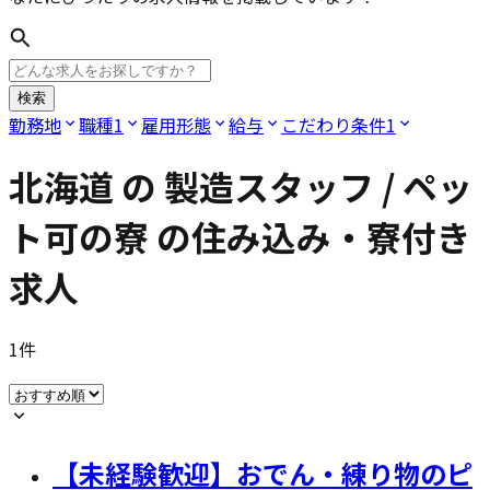
検索
勤務地
職種
1
雇用形態
給与
こだわり条件
1
北海道
の
製造スタッフ / ペッ
ト可の寮
の住み込み・寮付き
求人
1
件
【未経験歓迎】おでん・練り物のピ