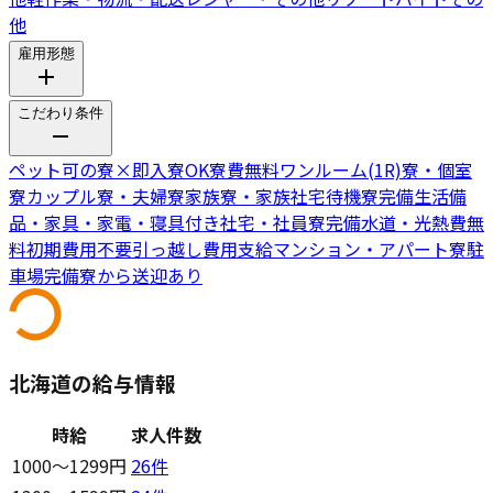
他
雇用形態
こだわり条件
ペット可の寮
×
即入寮OK
寮費無料
ワンルーム(1R)寮・個室
寮
カップル寮・夫婦寮
家族寮・家族社宅
待機寮完備
生活備
品・家具・家電・寝具付き
社宅・社員寮完備
水道・光熱費無
料
初期費用不要
引っ越し費用支給
マンション・アパート寮
駐
車場完備
寮から送迎あり
北海道の給与情報
時給
求人件数
1000〜1299円
26
件