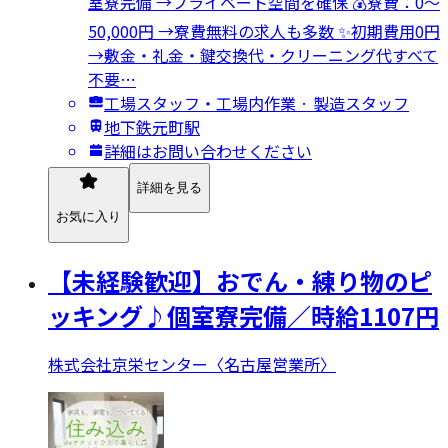
室寮完備 →プライベート空間を確保 💰寮費：0～
50,000円 →寮費無料の求人も多数 ✨初期費用0円
→敷金・礼金・鍵交換代・クリーニング代すべて
不要…
工場スタッフ・工場内作業 · 製造スタッフ
地下鉄元町駅
詳細はお問い合わせください
詳細を見る
お気に入り
【未経験歓迎】おでん・練り物のピ
ッキング♪個室寮完備／時給1107円
株式会社京栄センター〈名古屋営業所〉