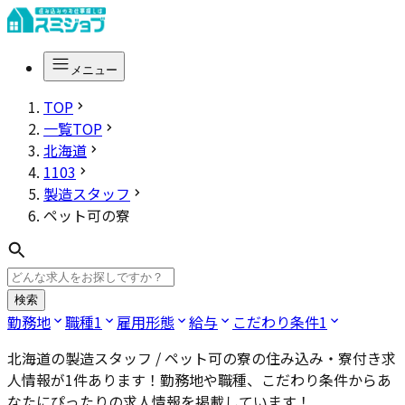
メニュー
TOP
一覧TOP
北海道
1103
製造スタッフ
ペット可の寮
検索
勤務地
職種
1
雇用形態
給与
こだわり条件
1
北海道の製造スタッフ / ペット可の寮
の住み込み・寮付き求
人情報が
1
件あります！勤務地や職種、こだわり条件からあ
なたにぴったりの求人情報を掲載しています！