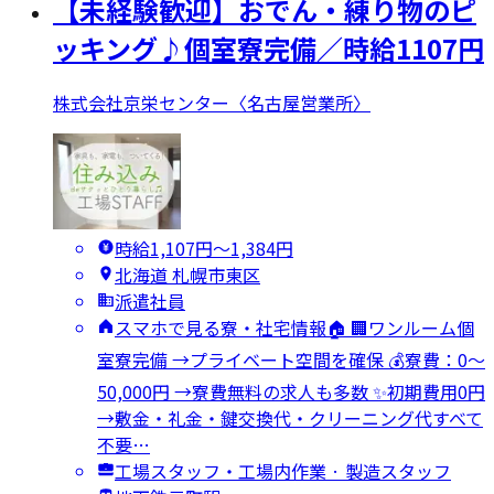
【未経験歓迎】おでん・練り物のピ
ッキング♪個室寮完備／時給1107円
株式会社京栄センター〈名古屋営業所〉
時給1,107円〜1,384円
北海道 札幌市東区
派遣社員
スマホで見る寮・社宅情報🏠 🏢ワンルーム個
室寮完備 →プライベート空間を確保 💰寮費：0～
50,000円 →寮費無料の求人も多数 ✨初期費用0円
→敷金・礼金・鍵交換代・クリーニング代すべて
不要…
工場スタッフ・工場内作業 · 製造スタッフ