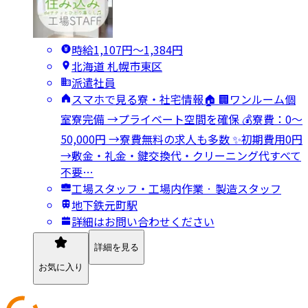
時給1,107円〜1,384円
北海道 札幌市東区
派遣社員
スマホで見る寮・社宅情報🏠 🏢ワンルーム個
室寮完備 →プライベート空間を確保 💰寮費：0～
50,000円 →寮費無料の求人も多数 ✨初期費用0円
→敷金・礼金・鍵交換代・クリーニング代すべて
不要…
工場スタッフ・工場内作業 · 製造スタッフ
地下鉄元町駅
詳細はお問い合わせください
詳細を見る
お気に入り