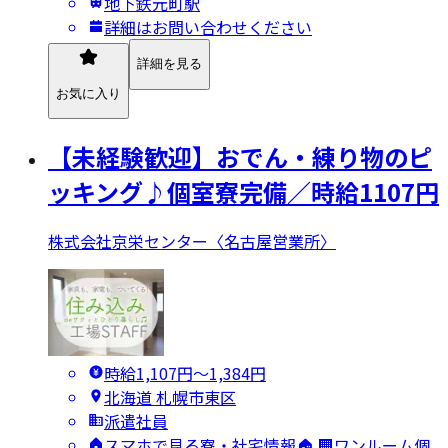
地下鉄元町駅
詳細はお問い合わせください
詳細を見る
お気に入り
【未経験歓迎】おでん・練り物のピ
ッキング♪個室寮完備／時給1107円
株式会社京栄センター〈名古屋営業所〉
時給1,107円〜1,384円
北海道 札幌市東区
派遣社員
スマホで見る寮・社宅情報🏠 🏢ワンルーム個