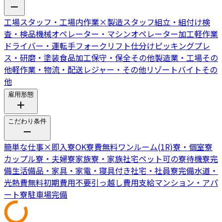
工場スタッフ・工場内作業
×
製造スタッフ
組立・組付け
検
査・検品
機械オペレーター・マシンオペレーター
加工
軽作業
ドライバー・運転手
フォークリフト
仕分けピッキング
プレ
ス・研磨・塗装
食品加工
保守・保全
その他製造業・工場
その
他軽作業・物流・配送
レジャー・その他リゾートバイト
その
他
雇用形態
こだわり条件
簡単な仕事
×
即入寮OK
寮費無料
ワンルーム(1R)寮・個室寮
カップル寮・夫婦寮
家族寮・家族社宅
ペット可の寮
待機寮完
備
生活備品・家具・家電・寝具付き
社宅・社員寮完備
水道・
光熱費無料
初期費用不要
引っ越し費用支給
マンション・アパ
ート寮
駐車場完備