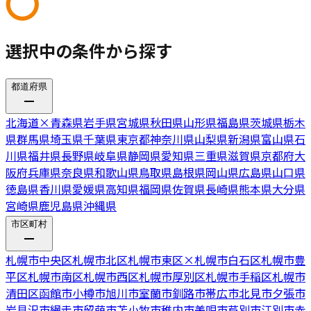
選択中の条件から探す
都道府県
北海道
×
青森県
岩手県
宮城県
秋田県
山形県
福島県
茨城県
栃木
県
群馬県
埼玉県
千葉県
東京都
神奈川県
山梨県
新潟県
富山県
石
川県
福井県
長野県
岐阜県
静岡県
愛知県
三重県
滋賀県
京都府
大
阪府
兵庫県
奈良県
和歌山県
鳥取県
島根県
岡山県
広島県
山口県
徳島県
香川県
愛媛県
高知県
福岡県
佐賀県
長崎県
熊本県
大分県
宮崎県
鹿児島県
沖縄県
市区町村
札幌市中央区
札幌市北区
札幌市東区
×
札幌市白石区
札幌市豊
平区
札幌市南区
札幌市西区
札幌市厚別区
札幌市手稲区
札幌市
清田区
函館市
小樽市
旭川市
室蘭市
釧路市
帯広市
北見市
夕張市
岩見沢市
網走市
留萌市
苫小牧市
稚内市
美唄市
芦別市
江別市
赤