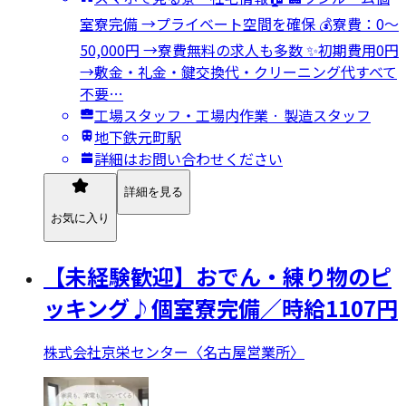
室寮完備 →プライベート空間を確保 💰寮費：0～
50,000円 →寮費無料の求人も多数 ✨初期費用0円
→敷金・礼金・鍵交換代・クリーニング代すべて
不要…
工場スタッフ・工場内作業 · 製造スタッフ
地下鉄元町駅
詳細はお問い合わせください
詳細を見る
お気に入り
【未経験歓迎】おでん・練り物のピ
ッキング♪個室寮完備／時給1107円
株式会社京栄センター〈名古屋営業所〉