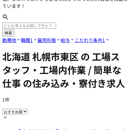
ています！
検索
勤務地
職種
1
雇用形態
給与
こだわり条件
1
北海道 札幌市東区
の
工場ス
タッフ・工場内作業 / 簡単な
仕事
の住み込み・寮付き求人
1
件