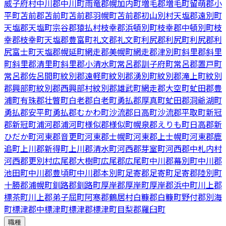
威子府村
中川郡中川町
雨竜郡幌加内町
増毛郡増毛町
留萌郡小
平町
苫前郡苫前町
苫前郡羽幌町
苫前郡初山別村
天塩郡遠別町
天塩郡天塩町
宗谷郡猿払村
枝幸郡浜頓別町
枝幸郡中頓別町
枝
幸郡枝幸町
天塩郡豊富町
礼文郡礼文町
利尻郡利尻町
利尻郡利
尻富士町
天塩郡幌延町
網走郡美幌町
網走郡津別町
斜里郡斜里
町
斜里郡清里町
斜里郡小清水町
常呂郡訓子府町
常呂郡置戸町
常呂郡佐呂間町
紋別郡遠軽町
紋別郡湧別町
紋別郡滝上町
紋別
郡興部町
紋別郡西興部村
紋別郡雄武町
網走郡大空町
虻田郡豊
浦町
有珠郡壮瞥町
白老郡白老町
勇払郡厚真町
虻田郡洞爺湖町
勇払郡安平町
勇払郡むかわ町
沙流郡日高町
沙流郡平取町
新冠
郡新冠町
浦河郡浦河町
様似郡様似町
幌泉郡えりも町
日高郡新
ひだか町
河東郡音更町
河東郡士幌町
河東郡上士幌町
河東郡鹿
追町
上川郡新得町
上川郡清水町
河西郡芽室町
河西郡中札内村
河西郡更別村
広尾郡大樹町
広尾郡広尾町
中川郡幕別町
中川郡
池田町
中川郡豊頃町
中川郡本別町
足寄郡足寄町
足寄郡陸別町
十勝郡浦幌町
釧路郡釧路町
厚岸郡厚岸町
厚岸郡浜中町
川上郡
標茶町
川上郡弟子屈町
阿寒郡鶴居村
白糠郡白糠町
野付郡別海
町
標津郡中標津町
標津郡標津町
目梨郡羅臼町
職種