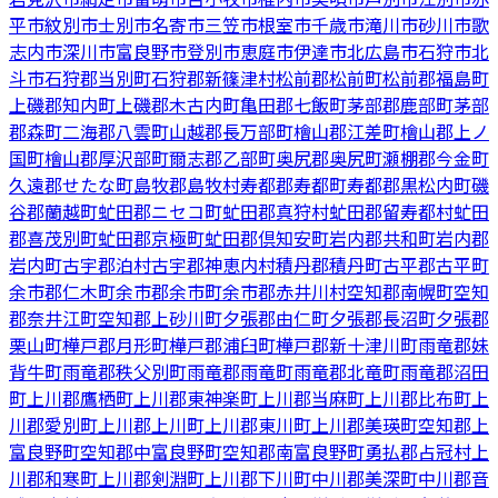
平市
紋別市
士別市
名寄市
三笠市
根室市
千歳市
滝川市
砂川市
歌
志内市
深川市
富良野市
登別市
恵庭市
伊達市
北広島市
石狩市
北
斗市
石狩郡当別町
石狩郡新篠津村
松前郡松前町
松前郡福島町
上磯郡知内町
上磯郡木古内町
亀田郡七飯町
茅部郡鹿部町
茅部
郡森町
二海郡八雲町
山越郡長万部町
檜山郡江差町
檜山郡上ノ
国町
檜山郡厚沢部町
爾志郡乙部町
奥尻郡奥尻町
瀬棚郡今金町
久遠郡せたな町
島牧郡島牧村
寿都郡寿都町
寿都郡黒松内町
磯
谷郡蘭越町
虻田郡ニセコ町
虻田郡真狩村
虻田郡留寿都村
虻田
郡喜茂別町
虻田郡京極町
虻田郡倶知安町
岩内郡共和町
岩内郡
岩内町
古宇郡泊村
古宇郡神恵内村
積丹郡積丹町
古平郡古平町
余市郡仁木町
余市郡余市町
余市郡赤井川村
空知郡南幌町
空知
郡奈井江町
空知郡上砂川町
夕張郡由仁町
夕張郡長沼町
夕張郡
栗山町
樺戸郡月形町
樺戸郡浦臼町
樺戸郡新十津川町
雨竜郡妹
背牛町
雨竜郡秩父別町
雨竜郡雨竜町
雨竜郡北竜町
雨竜郡沼田
町
上川郡鷹栖町
上川郡東神楽町
上川郡当麻町
上川郡比布町
上
川郡愛別町
上川郡上川町
上川郡東川町
上川郡美瑛町
空知郡上
富良野町
空知郡中富良野町
空知郡南富良野町
勇払郡占冠村
上
川郡和寒町
上川郡剣淵町
上川郡下川町
中川郡美深町
中川郡音