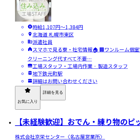
時給1,107円〜1,384円
北海道 札幌市東区
派遣社員
スマホで見る寮・社宅情報🏠 🏢ワンルーム個室
クリーニング代すべて不要…
工場スタッフ・工場内作業 · 製造スタッフ
地下鉄元町駅
詳細はお問い合わせください
詳細を見る
お気に入り
【未経験歓迎】おでん・練り物のピッ
株式会社京栄センター〈名古屋営業所〉