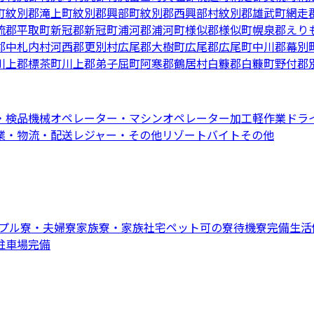
町
紋別郡滝上町
紋別郡興部町
紋別郡西興部村
紋別郡雄武町
網走
流郡平取町
新冠郡新冠町
浦河郡浦河町
様似郡様似町
幌泉郡えり
郡中札内村
河西郡更別村
広尾郡大樹町
広尾郡広尾町
中川郡幕別
川上郡標茶町
川上郡弟子屈町
阿寒郡鶴居村
白糠郡白糠町
野付郡
・検品
機械オペレーター・マシンオペレーター
加工
軽作業
ドラ
業・物流・配送
レジャー・その他リゾートバイト
その他
プル寮・夫婦寮
家族寮・家族社宅
ペット可の寮
待機寮完備
生活
駐車場完備