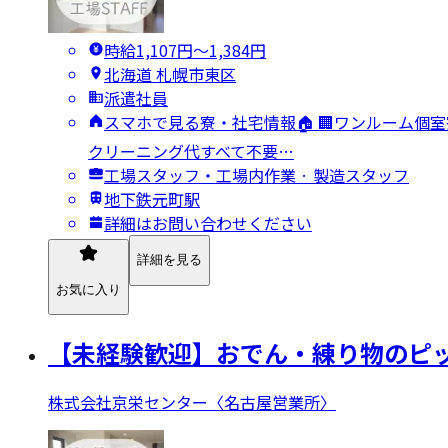
時給1,107円〜1,384円
北海道 札幌市東区
派遣社員
スマホで見る寮・社宅情報🏠 🏢ワンルーム個室
クリーニング代すべて不要…
工場スタッフ・工場内作業 · 製造スタッフ
地下鉄元町駅
詳細はお問い合わせください
詳細を見る
お気に入り
【未経験歓迎】おでん・練り物のピッ
株式会社京栄センター〈名古屋営業所〉