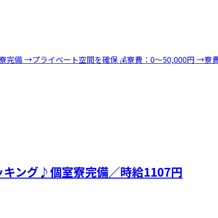
寮完備 →プライベート空間を確保 💰寮費：0～50,000円 
キング♪個室寮完備／時給1107円