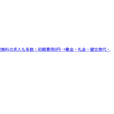
→寮費無料の求人も多数 ✨初期費用0円 →敷金・礼金・鍵交換代・