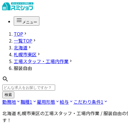
メニュー
TOP
一覧TOP
北海道
札幌市東区
工場スタッフ・工場内作業
服装自由
検索
勤務地
職種
1
雇用形態
給与
こだわり条件
1
北海道 札幌市東区の工場スタッフ・工場内作業 / 服装自由
の
す！