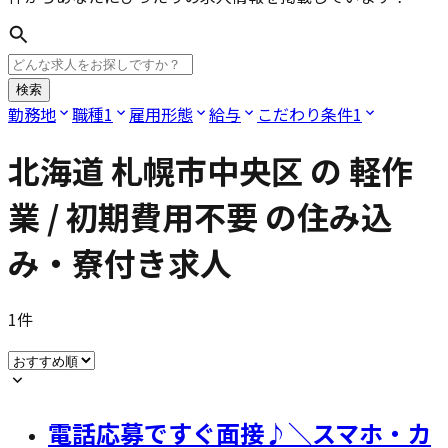
検索
勤務地
職種
1
雇用形態
給与
こだわり条件
1
北海道 札幌市中央区
の
軽作
業 / 初期費用不要
の住み込
み・寮付き求人
1
件
電話応募ですぐ面接♪＼スマホ・カ