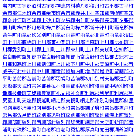
岩内町
古宇郡泊村
古宇郡神恵内村
積丹郡積丹町
古平郡古平町
余市郡仁木町
余市郡余市町
余市郡赤井川村
空知郡南幌町
空知
郡奈井江町
空知郡上砂川町
夕張郡由仁町
夕張郡長沼町
夕張郡
栗山町
樺戸郡月形町
樺戸郡浦臼町
樺戸郡新十津川町
雨竜郡妹
背牛町
雨竜郡秩父別町
雨竜郡雨竜町
雨竜郡北竜町
雨竜郡沼田
町
上川郡鷹栖町
上川郡東神楽町
上川郡当麻町
上川郡比布町
上
川郡愛別町
上川郡上川町
上川郡東川町
上川郡美瑛町
空知郡上
富良野町
空知郡中富良野町
空知郡南富良野町
勇払郡占冠村
上
川郡和寒町
上川郡剣淵町
上川郡下川町
中川郡美深町
中川郡音
威子府村
中川郡中川町
雨竜郡幌加内町
増毛郡増毛町
留萌郡小
平町
苫前郡苫前町
苫前郡羽幌町
苫前郡初山別村
天塩郡遠別町
天塩郡天塩町
宗谷郡猿払村
枝幸郡浜頓別町
枝幸郡中頓別町
枝
幸郡枝幸町
天塩郡豊富町
礼文郡礼文町
利尻郡利尻町
利尻郡利
尻富士町
天塩郡幌延町
網走郡美幌町
網走郡津別町
斜里郡斜里
町
斜里郡清里町
斜里郡小清水町
常呂郡訓子府町
常呂郡置戸町
常呂郡佐呂間町
紋別郡遠軽町
紋別郡湧別町
紋別郡滝上町
紋別
郡興部町
紋別郡西興部村
紋別郡雄武町
網走郡大空町
虻田郡豊
浦町
有珠郡壮瞥町
白老郡白老町
勇払郡厚真町
虻田郡洞爺湖町