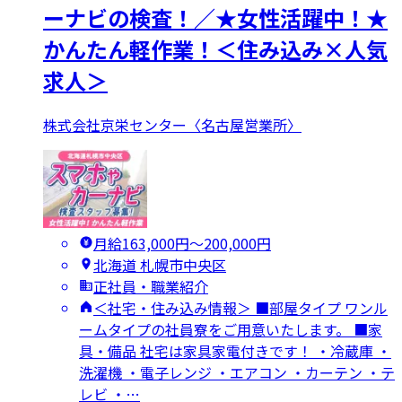
ーナビの検査！／★女性活躍中！★
かんたん軽作業！＜住み込み×人気
求人＞
株式会社京栄センター〈名古屋営業所〉
月給163,000円〜200,000円
北海道 札幌市中央区
正社員・職業紹介
＜社宅・住み込み情報＞ ■部屋タイプ ワンル
ームタイプの社員寮をご用意いたします。 ■家
具・備品 社宅は家具家電付きです！ ・冷蔵庫 ・
洗濯機 ・電子レンジ ・エアコン ・カーテン ・テ
レビ ・…