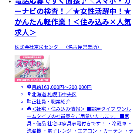
電話応募ですぐ面接♪＼スマホ・カ
ーナビの検査！／★女性活躍中！★
かんたん軽作業！＜住み込み×人気
求人＞
株式会社京栄センター〈名古屋営業所〉
月給163,000円〜200,000円
北海道 札幌市中央区
正社員・職業紹介
＜社宅・住み込み情報＞ ■部屋タイプ ワンル
ームタイプの社員寮をご用意いたします。 ■家
具・備品 社宅は家具家電付きです！ ・冷蔵庫 ・
洗濯機 ・電子レンジ ・エアコン ・カーテン ・テ