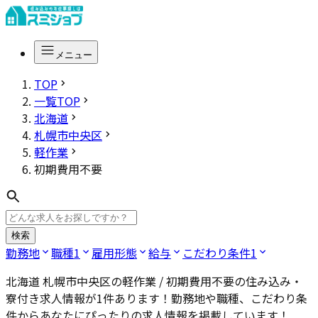
メニュー
TOP
一覧TOP
北海道
札幌市中央区
軽作業
初期費用不要
検索
勤務地
職種
1
雇用形態
給与
こだわり条件
1
北海道 札幌市中央区の軽作業 / 初期費用不要
の住み込み・
寮付き求人情報が
1
件あります！勤務地や職種、こだわり条
件からあなたにぴったりの求人情報を掲載しています！