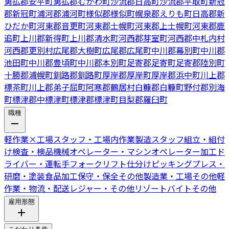
勇払郡安平町
勇払郡むかわ町
沙流郡日高町
沙流郡平取町
新冠
郡新冠町
浦河郡浦河町
様似郡様似町
幌泉郡えりも町
日高郡新
ひだか町
河東郡音更町
河東郡士幌町
河東郡上士幌町
河東郡鹿
追町
上川郡新得町
上川郡清水町
河西郡芽室町
河西郡中札内村
河西郡更別村
広尾郡大樹町
広尾郡広尾町
中川郡幕別町
中川郡
池田町
中川郡豊頃町
中川郡本別町
足寄郡足寄町
足寄郡陸別町
十勝郡浦幌町
釧路郡釧路町
厚岸郡厚岸町
厚岸郡浜中町
川上郡
標茶町
川上郡弟子屈町
阿寒郡鶴居村
白糠郡白糠町
野付郡別海
町
標津郡中標津町
標津郡標津町
目梨郡羅臼町
職種
軽作業
×
工場スタッフ・工場内作業
製造スタッフ
組立・組付
け
検査・検品
機械オペレーター・マシンオペレーター
加工
ド
ライバー・運転手
フォークリフト
仕分けピッキング
プレス・
研磨・塗装
食品加工
保守・保全
その他製造業・工場
その他軽
作業・物流・配送
レジャー・その他リゾートバイト
その他
雇用形態