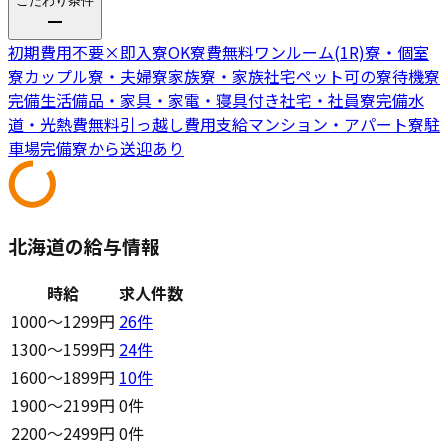
こだわり条件
初期費用不要
×
即入寮OK
寮費無料
ワンルーム(1R)寮・個室
寮
カップル寮・夫婦寮
家族寮・家族社宅
ペット可の寮
待機寮
完備
生活備品・家具・家電・寝具付き
社宅・社員寮完備
水
道・光熱費無料
引っ越し費用支給
マンション・アパート寮
駐
車場完備
寮から送迎あり
北海道の給与情報
時給
求人件数
1000〜1299円
26
件
1300〜1599円
24
件
1600〜1899円
10
件
1900〜2199円
0件
2200〜2499円
0件