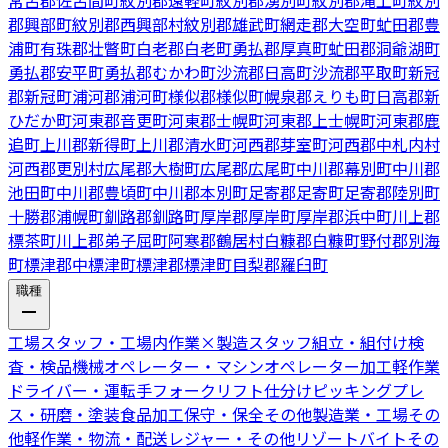
常呂郡佐呂間町
紋別郡遠軽町
紋別郡湧別町
紋別郡滝上町
紋別
郡興部町
紋別郡西興部村
紋別郡雄武町
網走郡大空町
虻田郡豊
浦町
有珠郡壮瞥町
白老郡白老町
勇払郡厚真町
虻田郡洞爺湖町
勇払郡安平町
勇払郡むかわ町
沙流郡日高町
沙流郡平取町
新冠
郡新冠町
浦河郡浦河町
様似郡様似町
幌泉郡えりも町
日高郡新
ひだか町
河東郡音更町
河東郡士幌町
河東郡上士幌町
河東郡鹿
追町
上川郡新得町
上川郡清水町
河西郡芽室町
河西郡中札内村
河西郡更別村
広尾郡大樹町
広尾郡広尾町
中川郡幕別町
中川郡
池田町
中川郡豊頃町
中川郡本別町
足寄郡足寄町
足寄郡陸別町
十勝郡浦幌町
釧路郡釧路町
厚岸郡厚岸町
厚岸郡浜中町
川上郡
標茶町
川上郡弟子屈町
阿寒郡鶴居村
白糠郡白糠町
野付郡別海
町
標津郡中標津町
標津郡標津町
目梨郡羅臼町
職種
工場スタッフ・工場内作業
×
製造スタッフ
組立・組付け
検
査・検品
機械オペレーター・マシンオペレーター
加工
軽作業
ドライバー・運転手
フォークリフト
仕分けピッキング
プレ
ス・研磨・塗装
食品加工
保守・保全
その他製造業・工場
その
他軽作業・物流・配送
レジャー・その他リゾートバイト
その