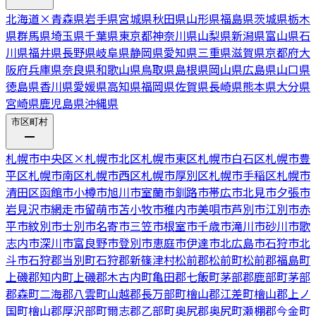
北海道
×
青森県
岩手県
宮城県
秋田県
山形県
福島県
茨城県
栃木
県
群馬県
埼玉県
千葉県
東京都
神奈川県
山梨県
新潟県
富山県
石
川県
福井県
長野県
岐阜県
静岡県
愛知県
三重県
滋賀県
京都府
大
阪府
兵庫県
奈良県
和歌山県
鳥取県
島根県
岡山県
広島県
山口県
徳島県
香川県
愛媛県
高知県
福岡県
佐賀県
長崎県
熊本県
大分県
宮崎県
鹿児島県
沖縄県
市区町村
札幌市中央区
×
札幌市北区
札幌市東区
札幌市白石区
札幌市豊
平区
札幌市南区
札幌市西区
札幌市厚別区
札幌市手稲区
札幌市
清田区
函館市
小樽市
旭川市
室蘭市
釧路市
帯広市
北見市
夕張市
岩見沢市
網走市
留萌市
苫小牧市
稚内市
美唄市
芦別市
江別市
赤
平市
紋別市
士別市
名寄市
三笠市
根室市
千歳市
滝川市
砂川市
歌
志内市
深川市
富良野市
登別市
恵庭市
伊達市
北広島市
石狩市
北
斗市
石狩郡当別町
石狩郡新篠津村
松前郡松前町
松前郡福島町
上磯郡知内町
上磯郡木古内町
亀田郡七飯町
茅部郡鹿部町
茅部
郡森町
二海郡八雲町
山越郡長万部町
檜山郡江差町
檜山郡上ノ
国町
檜山郡厚沢部町
爾志郡乙部町
奥尻郡奥尻町
瀬棚郡今金町