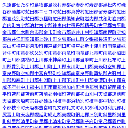
久遠郡せたな町
島牧郡島牧村
寿都郡寿都町
寿都郡黒松内町
磯
谷郡蘭越町
虻田郡ニセコ町
虻田郡真狩村
虻田郡留寿都村
虻田
郡喜茂別町
虻田郡京極町
虻田郡倶知安町
岩内郡共和町
岩内郡
岩内町
古宇郡泊村
古宇郡神恵内村
積丹郡積丹町
古平郡古平町
余市郡仁木町
余市郡余市町
余市郡赤井川村
空知郡南幌町
空知
郡奈井江町
空知郡上砂川町
夕張郡由仁町
夕張郡長沼町
夕張郡
栗山町
樺戸郡月形町
樺戸郡浦臼町
樺戸郡新十津川町
雨竜郡妹
背牛町
雨竜郡秩父別町
雨竜郡雨竜町
雨竜郡北竜町
雨竜郡沼田
町
上川郡鷹栖町
上川郡東神楽町
上川郡当麻町
上川郡比布町
上
川郡愛別町
上川郡上川町
上川郡東川町
上川郡美瑛町
空知郡上
富良野町
空知郡中富良野町
空知郡南富良野町
勇払郡占冠村
上
川郡和寒町
上川郡剣淵町
上川郡下川町
中川郡美深町
中川郡音
威子府村
中川郡中川町
雨竜郡幌加内町
増毛郡増毛町
留萌郡小
平町
苫前郡苫前町
苫前郡羽幌町
苫前郡初山別村
天塩郡遠別町
天塩郡天塩町
宗谷郡猿払村
枝幸郡浜頓別町
枝幸郡中頓別町
枝
幸郡枝幸町
天塩郡豊富町
礼文郡礼文町
利尻郡利尻町
利尻郡利
尻富士町
天塩郡幌延町
網走郡美幌町
網走郡津別町
斜里郡斜里
町
斜里郡清里町
斜里郡小清水町
常呂郡訓子府町
常呂郡置戸町