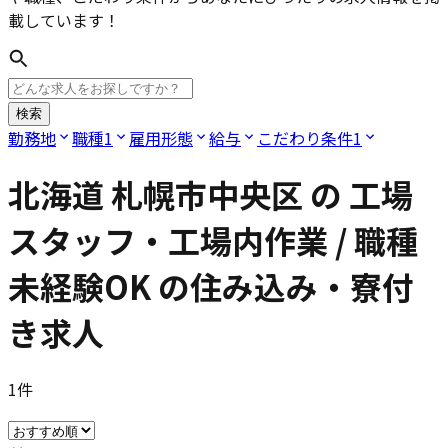
載しています！
検索
勤務地
職種
1
雇用形態
給与
こだわり条件
1
北海道 札幌市中央区
の
工場
スタッフ・工場内作業 / 職種
未経験OK
の住み込み・寮付
き求人
1
件