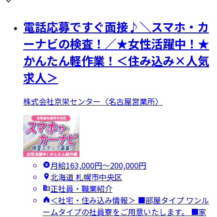
電話応募ですぐ面接♪＼スマホ・カ
ーナビの検査！／★女性活躍中！★
かんたん軽作業！＜住み込み×人気
求人＞
株式会社京栄センター〈名古屋営業所〉
月給163,000円〜200,000円
北海道 札幌市中央区
正社員・職業紹介
＜社宅・住み込み情報＞ ■部屋タイプ ワンル
ームタイプの社員寮をご用意いたします。 ■家