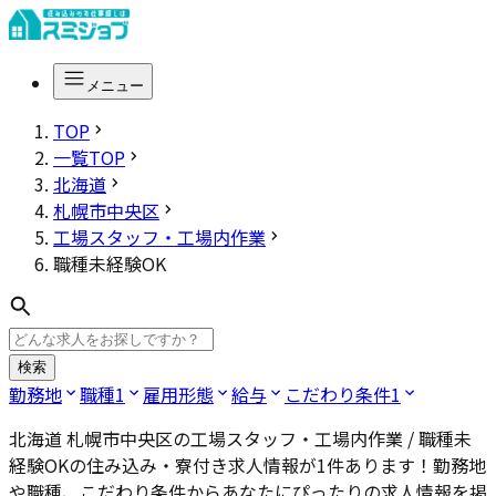
メニュー
TOP
一覧TOP
北海道
札幌市中央区
工場スタッフ・工場内作業
職種未経験OK
検索
勤務地
職種
1
雇用形態
給与
こだわり条件
1
北海道 札幌市中央区の工場スタッフ・工場内作業 / 職種未
経験OK
の住み込み・寮付き求人情報が
1
件あります！勤務地
や職種、こだわり条件からあなたにぴったりの求人情報を掲