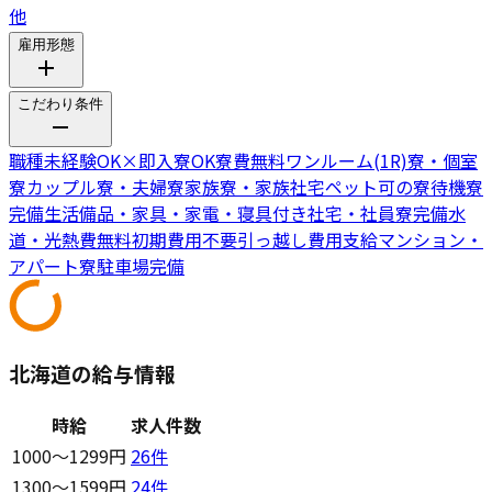
他
雇用形態
こだわり条件
職種未経験OK
×
即入寮OK
寮費無料
ワンルーム(1R)寮・個室
寮
カップル寮・夫婦寮
家族寮・家族社宅
ペット可の寮
待機寮
完備
生活備品・家具・家電・寝具付き
社宅・社員寮完備
水
道・光熱費無料
初期費用不要
引っ越し費用支給
マンション・
アパート寮
駐車場完備
北海道の給与情報
時給
求人件数
1000〜1299円
26
件
1300〜1599円
24
件