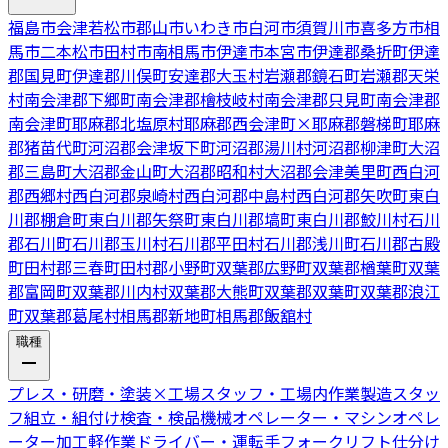
福島市
会津若松市
郡山市
いわき市
白河市
須賀川市
喜多方市
相
馬市
二本松市
田村市
南相馬市
伊達市
本宮市
伊達郡桑折町
伊達
郡国見町
伊達郡川俣町
安達郡大玉村
岩瀬郡鏡石町
岩瀬郡天栄
村
南会津郡下郷町
南会津郡檜枝岐村
南会津郡只見町
南会津郡
南会津町
耶麻郡北塩原村
耶麻郡西会津町
×
耶麻郡磐梯町
耶麻
郡猪苗代町
河沼郡会津坂下町
河沼郡湯川村
河沼郡柳津町
大沼
郡三島町
大沼郡金山町
大沼郡昭和村
大沼郡会津美里町
西白河
郡西郷村
西白河郡泉崎村
西白河郡中島村
西白河郡矢吹町
東白
川郡棚倉町
東白川郡矢祭町
東白川郡塙町
東白川郡鮫川村
石川
郡石川町
石川郡玉川村
石川郡平田村
石川郡浅川町
石川郡古殿
町
田村郡三春町
田村郡小野町
双葉郡広野町
双葉郡楢葉町
双葉
郡富岡町
双葉郡川内村
双葉郡大熊町
双葉郡双葉町
双葉郡浪江
町
双葉郡葛尾村
相馬郡新地町
相馬郡飯舘村
職種
プレス・研磨・塗装
×
工場スタッフ・工場内作業
製造スタッ
フ
組立・組付け
検査・検品
機械オペレーター・マシンオペレ
ーター
加工
軽作業
ドライバー・運転手
フォークリフト
仕分け