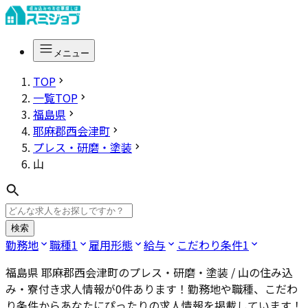
メニュー
TOP
一覧TOP
福島県
耶麻郡西会津町
プレス・研磨・塗装
山
検索
勤務地
職種
1
雇用形態
給与
こだわり条件
1
福島県 耶麻郡西会津町のプレス・研磨・塗装 / 山
の住み込
み・寮付き求人情報が
0
件あります！勤務地や職種、こだわ
り条件からあなたにぴったりの求人情報を掲載しています！