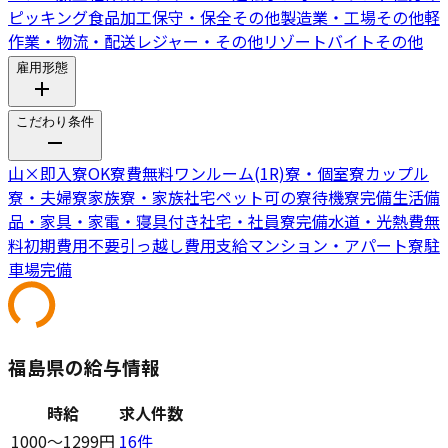
ピッキング
食品加工
保守・保全
その他製造業・工場
その他軽
作業・物流・配送
レジャー・その他リゾートバイト
その他
雇用形態
こだわり条件
山
×
即入寮OK
寮費無料
ワンルーム(1R)寮・個室寮
カップル
寮・夫婦寮
家族寮・家族社宅
ペット可の寮
待機寮完備
生活備
品・家具・家電・寝具付き
社宅・社員寮完備
水道・光熱費無
料
初期費用不要
引っ越し費用支給
マンション・アパート寮
駐
車場完備
福島県の給与情報
時給
求人件数
1000〜1299円
16
件