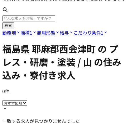
検索
勤務地
職種
1
雇用形態
給与
こだわり条件
1
福島県 耶麻郡西会津町
の
プ
レス・研磨・塗装 / 山
の住み
込み・寮付き求人
0
件
一致する求人が見つかりませんでした