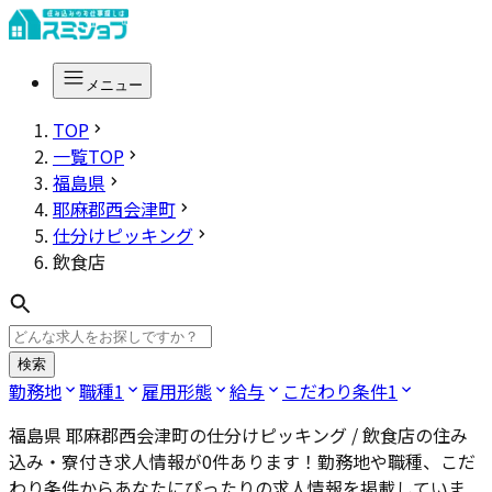
メニュー
TOP
一覧TOP
福島県
耶麻郡西会津町
仕分けピッキング
飲食店
検索
勤務地
職種
1
雇用形態
給与
こだわり条件
1
福島県 耶麻郡西会津町の仕分けピッキング / 飲食店
の住み
込み・寮付き求人情報が
0
件あります！勤務地や職種、こだ
わり条件からあなたにぴったりの求人情報を掲載していま