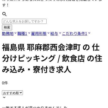
す！
検索
勤務地
職種
1
雇用形態
給与
こだわり条件
1
福島県 耶麻郡西会津町
の
仕
分けピッキング / 飲食店
の住
み込み・寮付き求人
0
件
一致する求人が見つかりませんでした