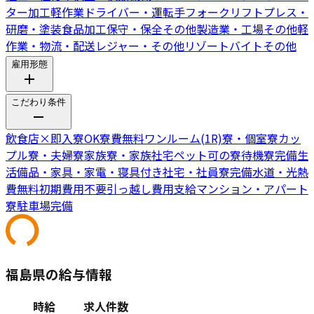
ター
加工
軽作業
ドライバー・運転手
フォークリフト
プレス・
研磨・塗装
食品加工
保守・保全
その他製造業・工場
その他軽
作業・物流・配送
レジャー・その他リゾートバイト
その他
雇用形態
こだわり条件
飲食店
×
即入寮OK
寮費無料
ワンルーム(1R)寮・個室寮
カッ
プル寮・夫婦寮
家族寮・家族社宅
ペット可の寮
待機寮完備
生
活備品・家具・家電・寝具付き
社宅・社員寮完備
水道・光熱
費無料
初期費用不要
引っ越し費用支給
マンション・アパート
寮
駐車場完備
福島県の給与情報
時給
求人件数