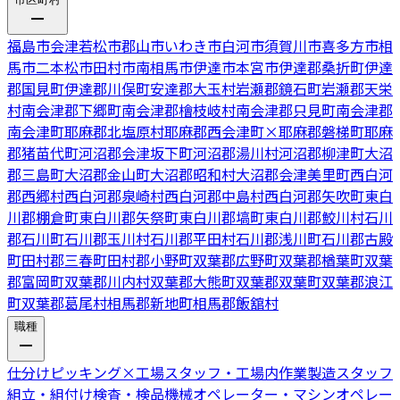
福島市
会津若松市
郡山市
いわき市
白河市
須賀川市
喜多方市
相
馬市
二本松市
田村市
南相馬市
伊達市
本宮市
伊達郡桑折町
伊達
郡国見町
伊達郡川俣町
安達郡大玉村
岩瀬郡鏡石町
岩瀬郡天栄
村
南会津郡下郷町
南会津郡檜枝岐村
南会津郡只見町
南会津郡
南会津町
耶麻郡北塩原村
耶麻郡西会津町
×
耶麻郡磐梯町
耶麻
郡猪苗代町
河沼郡会津坂下町
河沼郡湯川村
河沼郡柳津町
大沼
郡三島町
大沼郡金山町
大沼郡昭和村
大沼郡会津美里町
西白河
郡西郷村
西白河郡泉崎村
西白河郡中島村
西白河郡矢吹町
東白
川郡棚倉町
東白川郡矢祭町
東白川郡塙町
東白川郡鮫川村
石川
郡石川町
石川郡玉川村
石川郡平田村
石川郡浅川町
石川郡古殿
町
田村郡三春町
田村郡小野町
双葉郡広野町
双葉郡楢葉町
双葉
郡富岡町
双葉郡川内村
双葉郡大熊町
双葉郡双葉町
双葉郡浪江
町
双葉郡葛尾村
相馬郡新地町
相馬郡飯舘村
職種
仕分けピッキング
×
工場スタッフ・工場内作業
製造スタッフ
組立・組付け
検査・検品
機械オペレーター・マシンオペレー