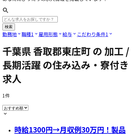
検索
勤務地
職種
1
雇用形態
給与
こだわり条件
1
千葉県 香取郡東庄町
の
加工 /
長期活躍
の住み込み・寮付き
求人
1
件
時給1300円→月収例30万円！製品