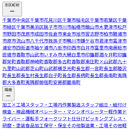
市区町村
千葉市中央区
千葉市花見川区
千葉市稲毛区
千葉市若葉区
千葉
市緑区
千葉市美浜区
銚子市
市川市
船橋市
館山市
木更津市
松戸
市
野田市
茂原市
成田市
佐倉市
東金市
旭市
習志野市
柏市
勝浦市
市原市
流山市
八千代市
我孫子市
鴨川市
鎌ケ谷市
君津市
富津市
浦安市
四街道市
袖ケ浦市
八街市
印西市
白井市
富里市
南房総市
匝瑳市
香取市
山武市
いすみ市
大網白里市
印旛郡酒々井町
印旛
郡栄町
香取郡神崎町
香取郡多古町
香取郡東庄町
×
山武郡九十
九里町
山武郡芝山町
山武郡横芝光町
長生郡一宮町
長生郡睦沢
町
長生郡長生村
長生郡白子町
長生郡長柄町
長生郡長南町
夷隅
郡大多喜町
夷隅郡御宿町
安房郡鋸南町
職種
加工
×
工場スタッフ・工場内作業
製造スタッフ
組立・組付け
検査・検品
機械オペレーター・マシンオペレーター
軽作業
ド
ライバー・運転手
フォークリフト
仕分けピッキング
プレス・
研磨・塗装
食品加工
保守・保全
その他製造業・工場
その他軽