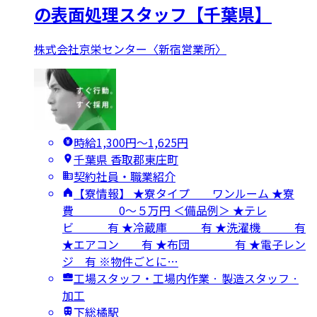
の表面処理スタッフ【千葉県】
株式会社京栄センター〈新宿営業所〉
時給1,300円〜1,625円
千葉県 香取郡東庄町
契約社員・職業紹介
【寮情報】 ★寮タイプ ワンルーム ★寮
費 0～５万円 ＜備品例＞ ★テレ
ビ 有 ★冷蔵庫 有 ★洗濯機 有
★エアコン 有 ★布団 有 ★電子レン
ジ 有 ※物件ごとに…
工場スタッフ・工場内作業 · 製造スタッフ ·
加工
下総橘駅