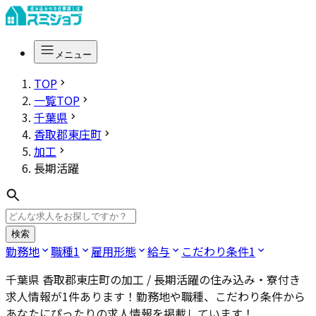
メニュー
TOP
一覧TOP
千葉県
香取郡東庄町
加工
長期活躍
検索
勤務地
職種
1
雇用形態
給与
こだわり条件
1
千葉県 香取郡東庄町の加工 / 長期活躍
の住み込み・寮付き
求人情報が
1
件あります！勤務地や職種、こだわり条件から
あなたにぴったりの求人情報を掲載しています！