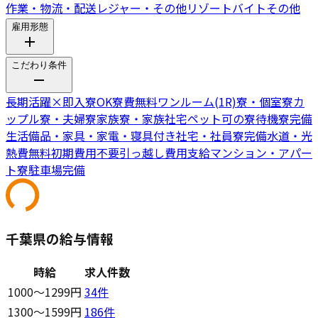
作業・物流・配送
レジャー・その他リゾートバイト
その他
雇用形態
こだわり条件
長期活躍
×
即入寮OK
寮費無料
ワンルーム(1R)寮・個室寮
カ
ップル寮・夫婦寮
家族寮・家族社宅
ペット可の寮
待機寮完備
生活備品・家具・家電・寝具付き
社宅・社員寮完備
水道・光
熱費無料
初期費用不要
引っ越し費用支給
マンション・アパー
ト寮
駐車場完備
千葉県の給与情報
時給
求人件数
1000〜1299円
34
件
1300〜1599円
186
件