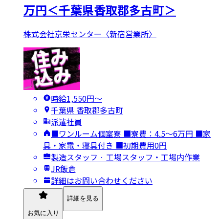
万円＜千葉県香取郡多古町＞
株式会社京栄センター〈新宿営業所〉
時給1,550円〜
千葉県 香取郡多古町
派遣社員
■ワンルーム個室寮 ■寮費：4.5～6万円 ■家
具・家電・寝具付き ■初期費用0円
製造スタッフ · 工場スタッフ・工場内作業
JR飯倉
詳細はお問い合わせください
詳細を見る
お気に入り