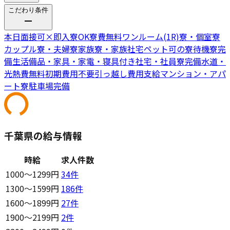
こだわり条件
本日面接可
×
即入寮OK
寮費無料
ワンルーム(1R)寮・個室寮
カップル寮・夫婦寮
家族寮・家族社宅
ペット可の寮
待機寮完
備
生活備品・家具・家電・寝具付き
社宅・社員寮完備
水道・
光熱費無料
初期費用不要
引っ越し費用支給
マンション・アパ
ート寮
駐車場完備
千葉県の給与情報
時給
求人件数
1000〜1299円
34
件
1300〜1599円
186
件
1600〜1899円
27
件
1900〜2199円
2
件