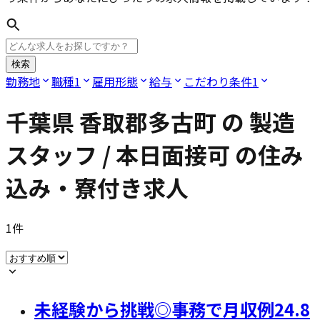
検索
勤務地
職種
1
雇用形態
給与
こだわり条件
1
千葉県 香取郡多古町
の
製造
スタッフ / 本日面接可
の住み
込み・寮付き求人
1
件
未経験から挑戦◎事務で月収例24.8