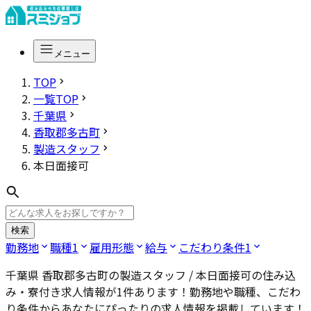
メニュー
TOP
一覧TOP
千葉県
香取郡多古町
製造スタッフ
本日面接可
検索
勤務地
職種
1
雇用形態
給与
こだわり条件
1
千葉県 香取郡多古町の製造スタッフ / 本日面接可
の住み込
み・寮付き求人情報が
1
件あります！勤務地や職種、こだわ
り条件からあなたにぴったりの求人情報を掲載しています！