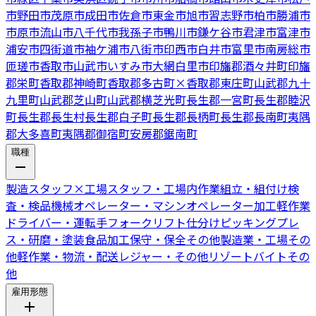
市
野田市
茂原市
成田市
佐倉市
東金市
旭市
習志野市
柏市
勝浦市
市原市
流山市
八千代市
我孫子市
鴨川市
鎌ケ谷市
君津市
富津市
浦安市
四街道市
袖ケ浦市
八街市
印西市
白井市
富里市
南房総市
匝瑳市
香取市
山武市
いすみ市
大網白里市
印旛郡酒々井町
印旛
郡栄町
香取郡神崎町
香取郡多古町
×
香取郡東庄町
山武郡九十
九里町
山武郡芝山町
山武郡横芝光町
長生郡一宮町
長生郡睦沢
町
長生郡長生村
長生郡白子町
長生郡長柄町
長生郡長南町
夷隅
郡大多喜町
夷隅郡御宿町
安房郡鋸南町
職種
製造スタッフ
×
工場スタッフ・工場内作業
組立・組付け
検
査・検品
機械オペレーター・マシンオペレーター
加工
軽作業
ドライバー・運転手
フォークリフト
仕分けピッキング
プレ
ス・研磨・塗装
食品加工
保守・保全
その他製造業・工場
その
他軽作業・物流・配送
レジャー・その他リゾートバイト
その
他
雇用形態