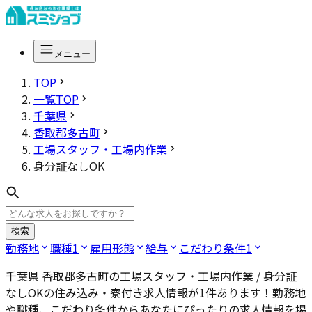
メニュー
TOP
一覧TOP
千葉県
香取郡多古町
工場スタッフ・工場内作業
身分証なしOK
検索
勤務地
職種
1
雇用形態
給与
こだわり条件
1
千葉県 香取郡多古町の工場スタッフ・工場内作業 / 身分証
なしOK
の住み込み・寮付き求人情報が
1
件あります！勤務地
や職種、こだわり条件からあなたにぴったりの求人情報を掲