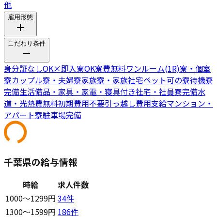
他
雇用形態
こだわり条件
身分証なしOK
×
即入寮OK
寮費無料
ワンルーム(1R)寮・個室
寮
カップル寮・夫婦寮
家族寮・家族社宅
ペット可の寮
待機寮
完備
生活備品・家具・家電・寝具付き
社宅・社員寮完備
水
道・光熱費無料
初期費用不要
引っ越し費用支給
マンション・
アパート寮
駐車場完備
千葉県の給与情報
時給
求人件数
1000〜1299円
34
件
1300〜1599円
186
件