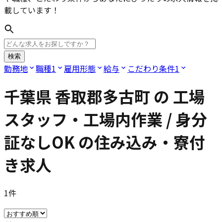
載しています！
検索
勤務地
職種
1
雇用形態
給与
こだわり条件
1
千葉県 香取郡多古町
の
工場
スタッフ・工場内作業 / 身分
証なしOK
の住み込み・寮付
き求人
1
件