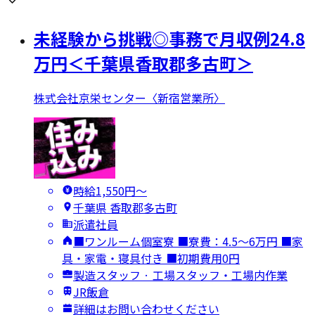
未経験から挑戦◎事務で月収例24.8
万円＜千葉県香取郡多古町＞
株式会社京栄センター〈新宿営業所〉
時給1,550円〜
千葉県 香取郡多古町
派遣社員
■ワンルーム個室寮 ■寮費：4.5～6万円 ■家
具・家電・寝具付き ■初期費用0円
製造スタッフ · 工場スタッフ・工場内作業
JR飯倉
詳細はお問い合わせください