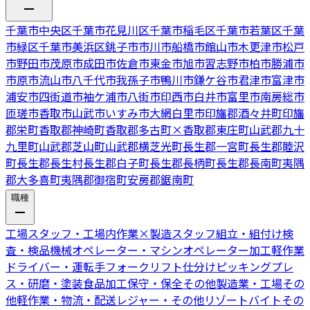
千葉市中央区
千葉市花見川区
千葉市稲毛区
千葉市若葉区
千葉
市緑区
千葉市美浜区
銚子市
市川市
船橋市
館山市
木更津市
松戸
市
野田市
茂原市
成田市
佐倉市
東金市
旭市
習志野市
柏市
勝浦市
市原市
流山市
八千代市
我孫子市
鴨川市
鎌ケ谷市
君津市
富津市
浦安市
四街道市
袖ケ浦市
八街市
印西市
白井市
富里市
南房総市
匝瑳市
香取市
山武市
いすみ市
大網白里市
印旛郡酒々井町
印旛
郡栄町
香取郡神崎町
香取郡多古町
×
香取郡東庄町
山武郡九十
九里町
山武郡芝山町
山武郡横芝光町
長生郡一宮町
長生郡睦沢
町
長生郡長生村
長生郡白子町
長生郡長柄町
長生郡長南町
夷隅
郡大多喜町
夷隅郡御宿町
安房郡鋸南町
職種
工場スタッフ・工場内作業
×
製造スタッフ
組立・組付け
検
査・検品
機械オペレーター・マシンオペレーター
加工
軽作業
ドライバー・運転手
フォークリフト
仕分けピッキング
プレ
ス・研磨・塗装
食品加工
保守・保全
その他製造業・工場
その
他軽作業・物流・配送
レジャー・その他リゾートバイト
その