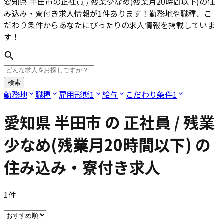
愛知県 半田市の正社員 / 残業少なめ(残業月20時間以下)
の住
み込み・寮付き求人情報が
1
件あります！勤務地や職種、こ
だわり条件からあなたにぴったりの求人情報を掲載していま
す！
検索
勤務地
職種
雇用形態
1
給与
こだわり条件
1
愛知県 半田市
の
正社員 / 残業
少なめ(残業月20時間以下)
の
住み込み・寮付き求人
1
件