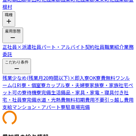
根村
職種
雇用形態
正社員
×
派遣社員
パート・アルバイト
契約社員
職業紹介
業務
委託
こだわり条件
残業少なめ(残業月20時間以下)
×
即入寮OK
寮費無料
ワンル
ーム(1R)寮・個室寮
カップル寮・夫婦寮
家族寮・家族社宅
ペ
ット可の寮
待機寮完備
生活備品・家具・家電・寝具付き
社
宅・社員寮完備
水道・光熱費無料
初期費用不要
引っ越し費用
支給
マンション・アパート寮
駐車場完備