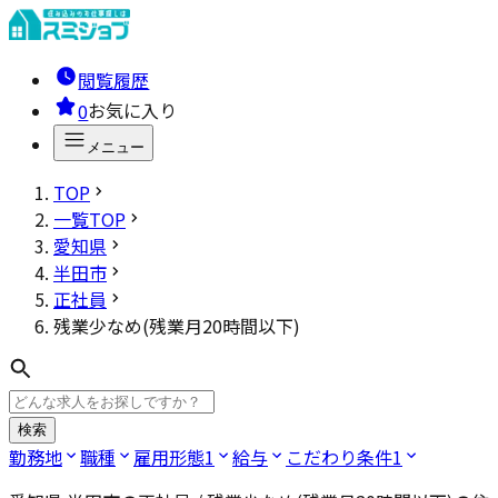
閲覧履歴
0
お気に入り
メニュー
TOP
一覧TOP
愛知県
半田市
正社員
残業少なめ(残業月20時間以下)
検索
勤務地
職種
雇用形態
1
給与
こだわり条件
1