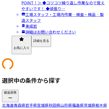
POINT！＞ ◆コツコツ繰り返し作業なので覚え
やすいです！ ◆頑張り…
工場スタッフ・工場内作業 · 検査・検品 · 製
造スタッフ
東成岩
詳細はお問い合わせください
詳細を見る
お気に入り
選択中の条件から探す
都道府県
北海道
青森県
岩手県
宮城県
秋田県
山形県
福島県
茨城県
栃木県