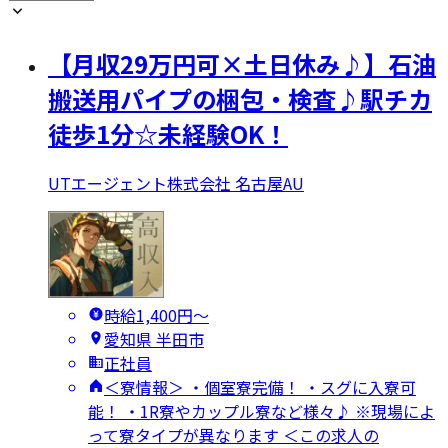
【月収29万円可×土日休み♪】石油
搬送用パイプの梱包・検査♪駅チカ
徒歩1分☆未経験OK！
UTエージェント株式会社 名古屋AU
時給1,400円〜
愛知県 半田市
正社員
＜寮情報＞ ・個室寮完備！ ・スグに入寮可
能！ ・1R寮やカップル寮など様々♪ ※現場によ
って寮タイプが異なります ＜この求人の