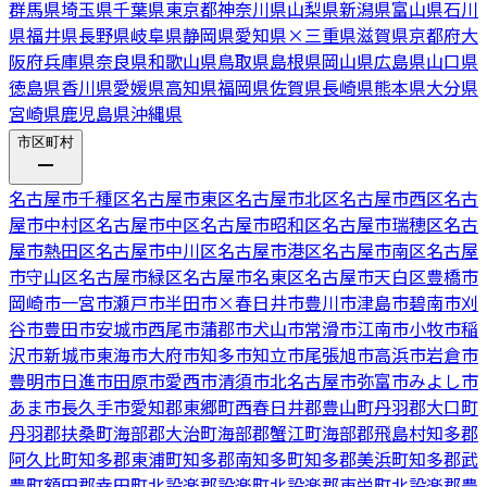
群馬県
埼玉県
千葉県
東京都
神奈川県
山梨県
新潟県
富山県
石川
県
福井県
長野県
岐阜県
静岡県
愛知県
×
三重県
滋賀県
京都府
大
阪府
兵庫県
奈良県
和歌山県
鳥取県
島根県
岡山県
広島県
山口県
徳島県
香川県
愛媛県
高知県
福岡県
佐賀県
長崎県
熊本県
大分県
宮崎県
鹿児島県
沖縄県
市区町村
名古屋市千種区
名古屋市東区
名古屋市北区
名古屋市西区
名古
屋市中村区
名古屋市中区
名古屋市昭和区
名古屋市瑞穂区
名古
屋市熱田区
名古屋市中川区
名古屋市港区
名古屋市南区
名古屋
市守山区
名古屋市緑区
名古屋市名東区
名古屋市天白区
豊橋市
岡崎市
一宮市
瀬戸市
半田市
×
春日井市
豊川市
津島市
碧南市
刈
谷市
豊田市
安城市
西尾市
蒲郡市
犬山市
常滑市
江南市
小牧市
稲
沢市
新城市
東海市
大府市
知多市
知立市
尾張旭市
高浜市
岩倉市
豊明市
日進市
田原市
愛西市
清須市
北名古屋市
弥富市
みよし市
あま市
長久手市
愛知郡東郷町
西春日井郡豊山町
丹羽郡大口町
丹羽郡扶桑町
海部郡大治町
海部郡蟹江町
海部郡飛島村
知多郡
阿久比町
知多郡東浦町
知多郡南知多町
知多郡美浜町
知多郡武
豊町
額田郡幸田町
北設楽郡設楽町
北設楽郡東栄町
北設楽郡豊