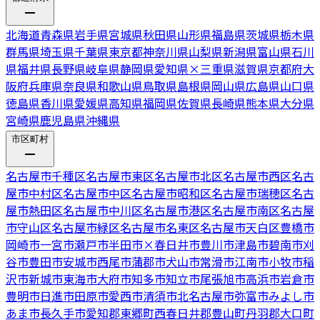
北海道
青森県
岩手県
宮城県
秋田県
山形県
福島県
茨城県
栃木県
群馬県
埼玉県
千葉県
東京都
神奈川県
山梨県
新潟県
富山県
石川
県
福井県
長野県
岐阜県
静岡県
愛知県
×
三重県
滋賀県
京都府
大
阪府
兵庫県
奈良県
和歌山県
鳥取県
島根県
岡山県
広島県
山口県
徳島県
香川県
愛媛県
高知県
福岡県
佐賀県
長崎県
熊本県
大分県
宮崎県
鹿児島県
沖縄県
市区町村
名古屋市千種区
名古屋市東区
名古屋市北区
名古屋市西区
名古
屋市中村区
名古屋市中区
名古屋市昭和区
名古屋市瑞穂区
名古
屋市熱田区
名古屋市中川区
名古屋市港区
名古屋市南区
名古屋
市守山区
名古屋市緑区
名古屋市名東区
名古屋市天白区
豊橋市
岡崎市
一宮市
瀬戸市
半田市
×
春日井市
豊川市
津島市
碧南市
刈
谷市
豊田市
安城市
西尾市
蒲郡市
犬山市
常滑市
江南市
小牧市
稲
沢市
新城市
東海市
大府市
知多市
知立市
尾張旭市
高浜市
岩倉市
豊明市
日進市
田原市
愛西市
清須市
北名古屋市
弥富市
みよし市
あま市
長久手市
愛知郡東郷町
西春日井郡豊山町
丹羽郡大口町