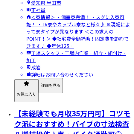
愛知県 半田市
正社員
＜寮情報＞ ・個室寮完備！ ・スグに入寮可
能！ ・1R寮やカップル寮など様々♪ ※現場によ
って寮タイプが異なります ＜この求人の
POINT！＞ ◆社宅費全額補助！固定費を節約で
きます♪ ◆年休125…
工場スタッフ・工場内作業 · 組立・組付け ·
加工
成岩
詳細はお問い合わせください
詳細を見る
お気に入り
【未経験でも月収35万円可】コツモ
ク派におすすめ！パイプの寸法検査