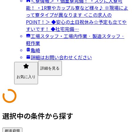
＜寮情報＞ ・個室寮完備！ ・スグに入寮可
能！ ・1R寮やカップル寮など様々♪ ※現場によ
って寮タイプが異なります ＜この求人の
POINT！＞ ◆安心の土日祝休み☆予定も立てや
すいです！ ◆社宅完備…
工場スタッフ・工場内作業 · 製造スタッフ ·
軽作業
亀崎
詳細はお問い合わせください
詳細を見る
お気に入り
選択中の条件から探す
都道府県