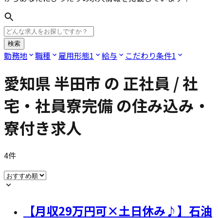
検索
勤務地
職種
雇用形態
1
給与
こだわり条件
1
愛知県 半田市
の
正社員 / 社
宅・社員寮完備
の住み込み・
寮付き求人
4
件
【月収29万円可×土日休み♪】石油