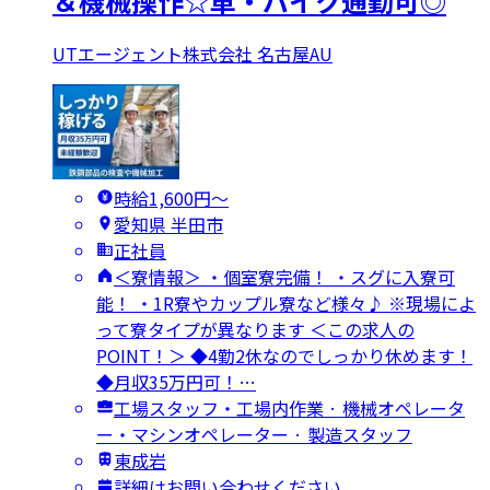
＆機械操作☆車・バイク通勤可◎
UTエージェント株式会社 名古屋AU
時給1,600円〜
愛知県 半田市
正社員
＜寮情報＞ ・個室寮完備！ ・スグに入寮可
能！ ・1R寮やカップル寮など様々♪ ※現場によ
って寮タイプが異なります ＜この求人の
POINT！＞ ◆4勤2休なのでしっかり休めます！
◆月収35万円可！…
工場スタッフ・工場内作業 · 機械オペレータ
ー・マシンオペレーター · 製造スタッフ
東成岩
詳細はお問い合わせください