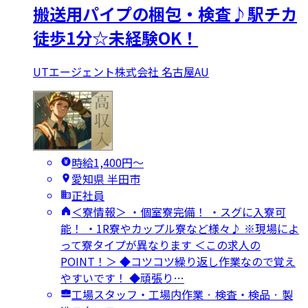
搬送用パイプの梱包・検査♪駅チカ
徒歩1分☆未経験OK！
UTエージェント株式会社 名古屋AU
時給1,400円〜
愛知県 半田市
正社員
＜寮情報＞ ・個室寮完備！ ・スグに入寮可
能！ ・1R寮やカップル寮など様々♪ ※現場によ
って寮タイプが異なります ＜この求人の
POINT！＞ ◆コツコツ繰り返し作業なので覚え
やすいです！ ◆頑張り…
工場スタッフ・工場内作業 · 検査・検品 · 製