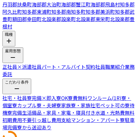
丹羽郡扶桑町
海部郡大治町
海部郡蟹江町
海部郡飛島村
知多郡
阿久比町
知多郡東浦町
知多郡南知多町
知多郡美浜町
知多郡武
豊町
額田郡幸田町
北設楽郡設楽町
北設楽郡東栄町
北設楽郡豊
根村
職種
雇用形態
正社員
×
派遣社員
パート・アルバイト
契約社員
職業紹介
業務
委託
こだわり条件
社宅・社員寮完備
×
即入寮OK
寮費無料
ワンルーム(1R)寮・
個室寮
カップル寮・夫婦寮
家族寮・家族社宅
ペット可の寮
待
機寮完備
生活備品・家具・家電・寝具付き
水道・光熱費無料
初期費用不要
引っ越し費用支給
マンション・アパート寮
駐車
場完備
寮から送迎あり