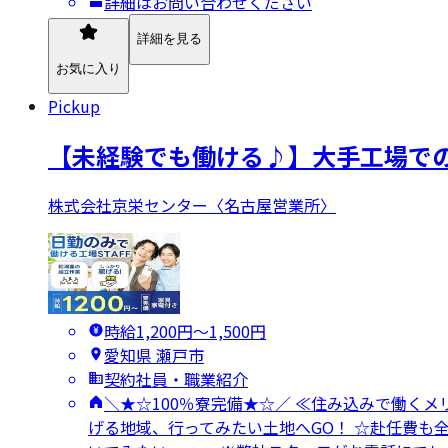
詳細はお問い合わせください
詳細を見る
お気に入り
Pickup
【未経験でも働ける♪】大手工場での
株式会社京栄センター〈名古屋営業所〉
時給1,200円〜1,500円
愛知県 瀬戸市
契約社員・職業紹介
＼★☆100％寮完備★☆／ ≪住み込みで働くメ
げる地域、行ってみたい土地へGO！ ☆赴任費も