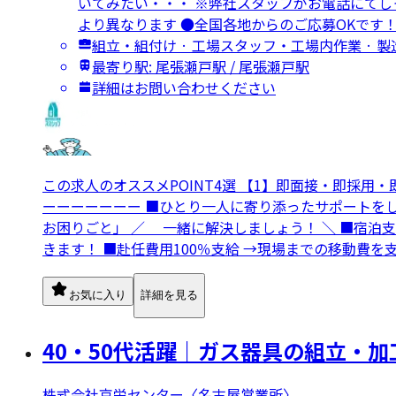
いてみたい・・・ ※弊社スタッフがお電話にてし
より異なります ●全国各地からのご応募OKです
組立・組付け · 工場スタッフ・工場内作業 · 
最寄り駅: 尾張瀬戸駅 / 尾張瀬戸駅
詳細はお問い合わせください
この求人のオススメPOINT4選 【1】即面接・即採用
ーーーーーーー ■ひとり一人に寄り添ったサポートをし
お困りごと」 ／ 一緒に解決しましょう！ ＼ ■宿泊
きます！ ■赴任費用100％支給 →現場までの移動費
お気に入り
詳細を見る
40・50代活躍｜ガス器具の組立・加
株式会社京栄センター〈名古屋営業所〉