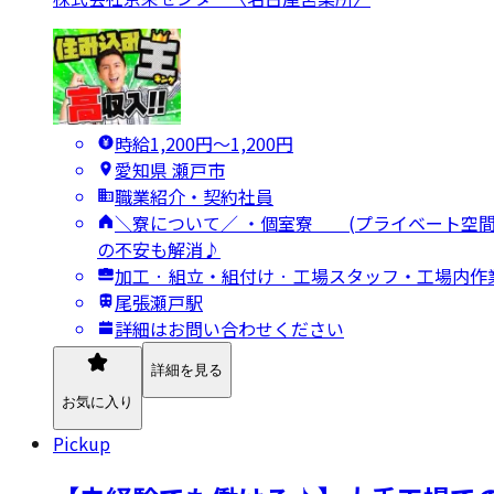
時給1,200円〜1,200円
愛知県 瀬戸市
職業紹介・契約社員
＼寮について／ ・個室寮 (プライベート空間
の不安も解消♪
加工 · 組立・組付け · 工場スタッフ・工場内作
尾張瀬戸駅
詳細はお問い合わせください
詳細を見る
お気に入り
Pickup