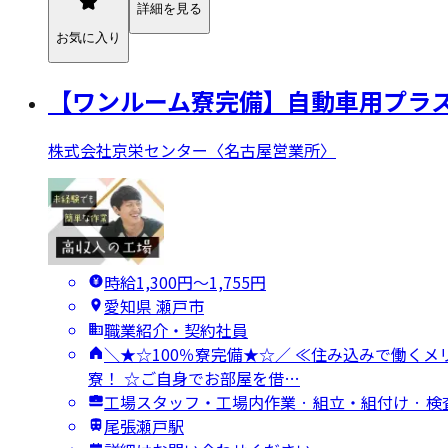
詳細を見る
お気に入り
【ワンルーム寮完備】自動車用プラス
株式会社京栄センター〈名古屋営業所〉
時給1,300円〜1,755円
愛知県 瀬戸市
職業紹介・契約社員
＼★☆100％寮完備★☆／ ≪住み込みで働くメリ
寮！ ☆ご自身でお部屋を借…
工場スタッフ・工場内作業 · 組立・組付け · 
尾張瀬戸駅