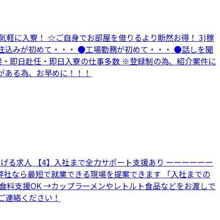
ら気軽に入寮！ ☆ご自身でお部屋を借りるより断然お得！ 3)稼
住込みが初めて・・・ ●工場勤務が初めて・・・ ●話しを聞
接・即日赴任・即日入寮の仕事多数 ※登録制の為、紹介案件に
りがある為、お早めに！！！
の稼げる求人 【4】入社まで全力サポート支援あり ーーーーーー
 弊社なら最短で就業できる現場を提案できます 「入社までの
■食料支援OK →カップラーメンやレトルト食品などをお渡しで
でご連絡ください！