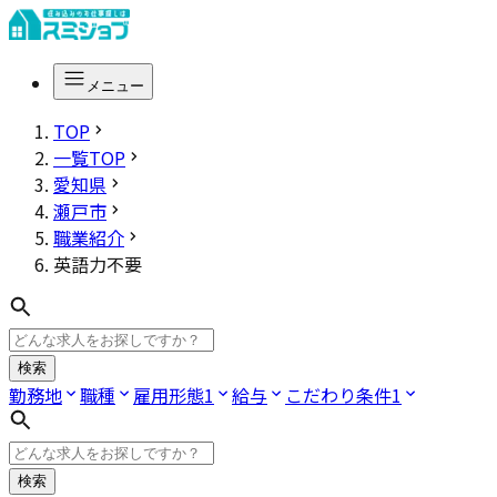
メニュー
TOP
一覧TOP
愛知県
瀬戸市
職業紹介
英語力不要
検索
勤務地
職種
雇用形態
1
給与
こだわり条件
1
検索