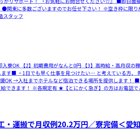
っかりサポート！ 『お気軽にお問合せください☆』 ■即日面
！ ●関東に多数ございますのでお任せ下さい！ ※空き枠に限
製造スタッフ
・即入寮OK 【2】初期費用がなんと0円 【3】高時給・高月収
ます■ ・1日でも早く仕事を見つけたい… と考えている方、
支援OK →入社までホテルなど宿泊できる場所を提供します！ 
を支給できます！ ※各規定有 ★【とにかく急ぎ】の方はお電話
工・運搬で月収例20.2万円／寮完備＜愛