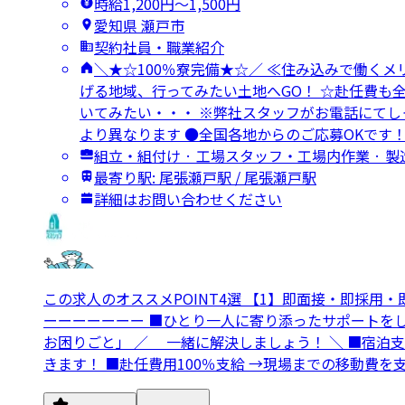
時給1,200円〜1,500円
愛知県 瀬戸市
契約社員・職業紹介
＼★☆100％寮完備★☆／ ≪住み込みで働くメ
げる地域、行ってみたい土地へGO！ ☆赴任費も
いてみたい・・・ ※弊社スタッフがお電話にてし
より異なります ●全国各地からのご応募OKです
組立・組付け · 工場スタッフ・工場内作業 · 
最寄り駅: 尾張瀬戸駅 / 尾張瀬戸駅
詳細はお問い合わせください
この求人のオススメPOINT4選 【1】即面接・即採用
ーーーーーーー ■ひとり一人に寄り添ったサポートをし
お困りごと」 ／ 一緒に解決しましょう！ ＼ ■宿泊
きます！ ■赴任費用100％支給 →現場までの移動費