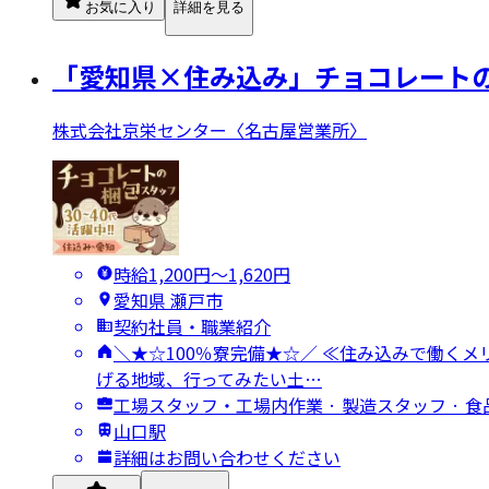
お気に入り
詳細を見る
「愛知県×住み込み」チョコレートの
株式会社京栄センター〈名古屋営業所〉
時給1,200円〜1,620円
愛知県 瀬戸市
契約社員・職業紹介
＼★☆100％寮完備★☆／ ≪住み込みで働くメ
げる地域、行ってみたい土…
工場スタッフ・工場内作業 · 製造スタッフ · 
山口駅
詳細はお問い合わせください