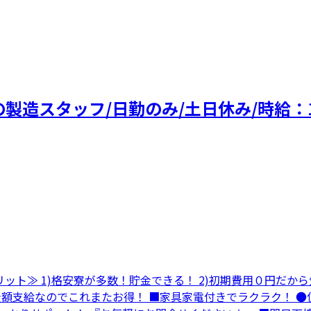
製造スタッフ/日勤のみ/土日休み/時給：
リット≫ 1)格安寮が多数！貯金できる！ 2)初期費用０円だか
全額支給なのでこれまたお得！ ■家具家電付きでラクラク！ ●