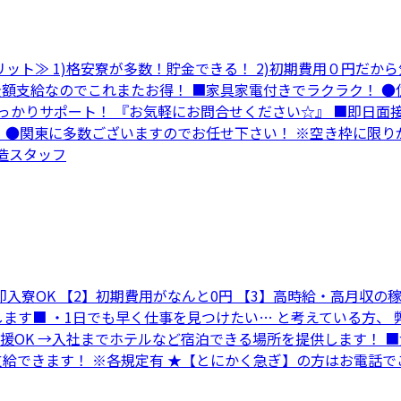
リット≫ 1)格安寮が多数！貯金できる！ 2)初期費用０円だか
全額支給なのでこれまたお得！ ■家具家電付きでラクラク！ ●
っかりサポート！ 『お気軽にお問合せください☆』 ■即日面
！ ●関東に多数ございますのでお任せ下さい！ ※空き枠に限
製造スタッフ
・即入寮OK 【2】初期費用がなんと0円 【3】高時給・高月収
ます■ ・1日でも早く仕事を見つけたい… と考えている方、
支援OK →入社までホテルなど宿泊できる場所を提供します！ 
を支給できます！ ※各規定有 ★【とにかく急ぎ】の方はお電話