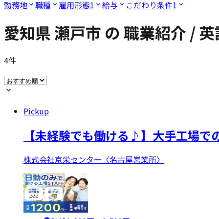
勤務地
職種
雇用形態
1
給与
こだわり条件
1
愛知県 瀬戸市
の
職業紹介 / 
4
件
Pickup
【未経験でも働ける♪】大手工場での
株式会社京栄センター〈名古屋営業所〉