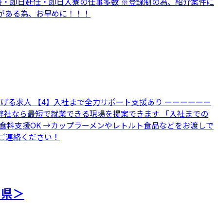
接・即日赴任・即日入寮の仕事多数 ※登録制の為、紹介案件に
りがある為、お早めに！！！
の稼げる求人 【4】入社まで全力サポート支援あり ーーーーーー
 弊社なら最短で就業できる現場を提案できます 「入社までの
■食料支援OK →カップラーメンやレトルト食品などをお渡しで
でご連絡ください！
知県＞