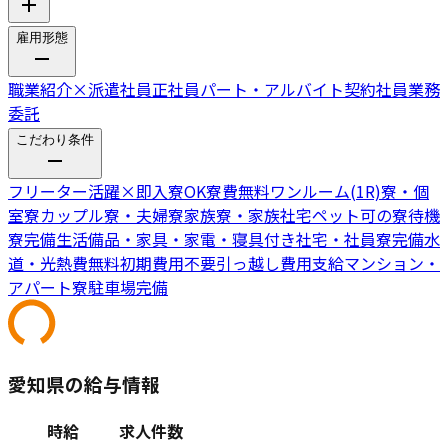
雇用形態
職業紹介
×
派遣社員
正社員
パート・アルバイト
契約社員
業務
委託
こだわり条件
フリーター活躍
×
即入寮OK
寮費無料
ワンルーム(1R)寮・個
室寮
カップル寮・夫婦寮
家族寮・家族社宅
ペット可の寮
待機
寮完備
生活備品・家具・家電・寝具付き
社宅・社員寮完備
水
道・光熱費無料
初期費用不要
引っ越し費用支給
マンション・
アパート寮
駐車場完備
愛知県の給与情報
時給
求人件数