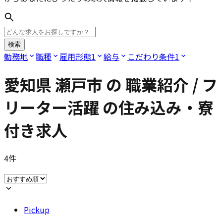
検索
勤務地
職種
雇用形態
1
給与
こだわり条件
1
愛知県 瀬戸市
の
職業紹介 / フ
リーター活躍
の住み込み・寮
付き求人
4
件
Pickup