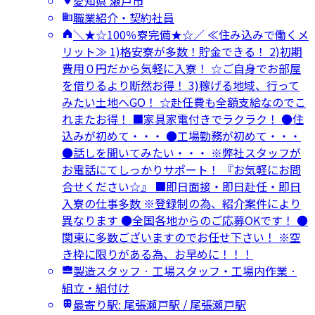
愛知県 瀬戸市
職業紹介・契約社員
＼★☆100％寮完備★☆／ ≪住み込みで働くメ
リット≫ 1)格安寮が多数！貯金できる！ 2)初期
費用０円だから気軽に入寮！ ☆ご自身でお部屋
を借りるより断然お得！ 3)稼げる地域、行って
みたい土地へGO！ ☆赴任費も全額支給なのでこ
れまたお得！ ■家具家電付きでラクラク！ ●住
込みが初めて・・・ ●工場勤務が初めて・・・
●話しを聞いてみたい・・・ ※弊社スタッフが
お電話にてしっかりサポート！ 『お気軽にお問
合せください☆』 ■即日面接・即日赴任・即日
入寮の仕事多数 ※登録制の為、紹介案件により
異なります ●全国各地からのご応募OKです！ ●
関東に多数ございますのでお任せ下さい！ ※空
き枠に限りがある為、お早めに！！！
製造スタッフ · 工場スタッフ・工場内作業 ·
組立・組付け
最寄り駅: 尾張瀬戸駅 / 尾張瀬戸駅