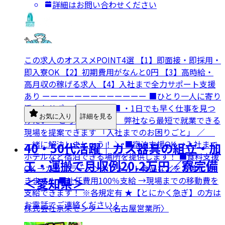
詳細はお問い合わせください
この求人のオススメPOINT4選 【1】即面接・即採用・
即入寮OK 【2】初期費用がなんと0円 【3】高時給・
高月収の稼げる求人 【4】入社まで全力サポート支援
あり ーーーーーーーーーーーーー ■ひとり一人に寄り
添ったサポートをします■ ・1日でも早く仕事を見つ
お気に入り
詳細を見る
けたい… と考えている方、 弊社なら最短で就業できる
現場を提案できます 「入社までのお困りごと」 ／
一緒に解決しましょう！ ＼ ■宿泊支援OK →入社まで
40・50代活躍｜ガス器具の組立・加
ホテルなど宿泊できる場所を提供します！ ■食料支援
工・運搬で月収例20.2万円／寮完備
OK →カップラーメンやレトルト食品などをお渡しで
きます！ ■赴任費用100％支給 →現場までの移動費を
＜愛知県＞
支給できます！ ※各規定有 ★【とにかく急ぎ】の方は
お電話でご連絡ください！
株式会社京栄センター〈名古屋営業所〉