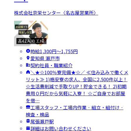
株式会社京栄センター〈名古屋営業所〉
時給1,300円〜1,755円
愛知県 瀬戸市
契約社員・職業紹介
＼★☆100％寮完備★☆／ ≪住み込みで働くメ
リット≫ 1)格安寮の求人、全国に2,500件以上！
☆生活費削減で手取りUP！貯金できる！ 2)初期
費用０円だから気軽に入寮！ ☆ご自身でお部屋
を借…
工場スタッフ・工場内作業 · 組立・組付け ·
検査・検品
尾張瀬戸駅
詳細はお問い合わせください