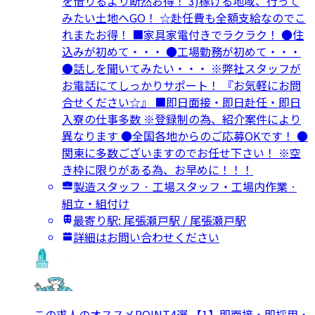
を借りるより断然お得！ 3)稼げる地域、行って
みたい土地へGO！ ☆赴任費も全額支給なのでこ
れまたお得！ ■家具家電付きでラクラク！ ●住
込みが初めて・・・ ●工場勤務が初めて・・・
●話しを聞いてみたい・・・ ※弊社スタッフが
お電話にてしっかりサポート！ 『お気軽にお問
合せください☆』 ■即日面接・即日赴任・即日
入寮の仕事多数 ※登録制の為、紹介案件により
異なります ●全国各地からのご応募OKです！ ●
関東に多数ございますのでお任せ下さい！ ※空
き枠に限りがある為、お早めに！！！
製造スタッフ · 工場スタッフ・工場内作業 ·
組立・組付け
最寄り駅: 尾張瀬戸駅 / 尾張瀬戸駅
詳細はお問い合わせください
この求人のオススメPOINT4選 【1】即面接・即採用・