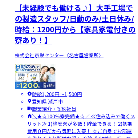
【未経験でも働ける♪】大手工場で
の製造スタッフ/日勤のみ/土日休み/
時給：1200円から【家具家電付きの
寮あり！】
株式会社京栄センター〈名古屋営業所〉
時給1,200円〜1,500円
愛知県 瀬戸市
職業紹介・契約社員
＼★☆100％寮完備★☆／ ≪住み込みで働くメ
リット≫ 1)格安寮が多数！貯金できる！ 2)初期
費用０円だから気軽に入寮！ ☆ご自身でお部屋