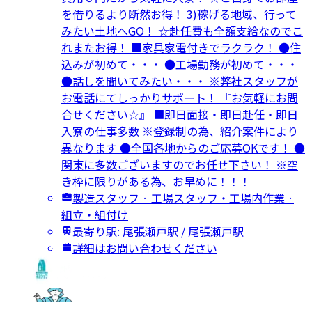
を借りるより断然お得！ 3)稼げる地域、行って
みたい土地へGO！ ☆赴任費も全額支給なのでこ
れまたお得！ ■家具家電付きでラクラク！ ●住
込みが初めて・・・ ●工場勤務が初めて・・・
●話しを聞いてみたい・・・ ※弊社スタッフが
お電話にてしっかりサポート！ 『お気軽にお問
合せください☆』 ■即日面接・即日赴任・即日
入寮の仕事多数 ※登録制の為、紹介案件により
異なります ●全国各地からのご応募OKです！ ●
関東に多数ございますのでお任せ下さい！ ※空
き枠に限りがある為、お早めに！！！
製造スタッフ · 工場スタッフ・工場内作業 ·
組立・組付け
最寄り駅: 尾張瀬戸駅 / 尾張瀬戸駅
詳細はお問い合わせください