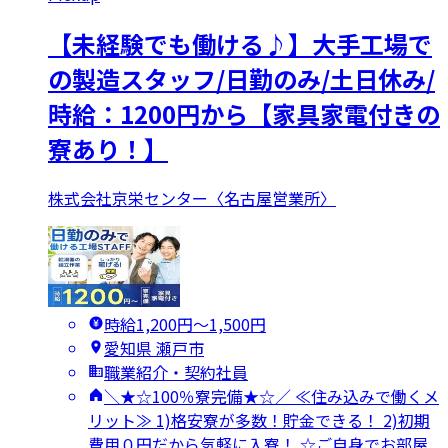
【未経験でも働ける♪】大手工場で
の製造スタッフ/日勤のみ/土日休み/
時給：1200円から【家具家電付きの
寮あり！】
株式会社京栄センター〈名古屋営業所〉
時給1,200円〜1,500円
愛知県 瀬戸市
職業紹介・契約社員
＼★☆100％寮完備★☆／ ≪住み込みで働くメ
リット≫ 1)格安寮が多数！貯金できる！ 2)初期
費用０円だから気軽に入寮！ ☆ご自身でお部屋