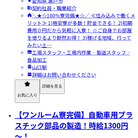
愛知県 瀬戸市
契約社員・職業紹介
＼★☆100％寮完備★☆／ ≪住み込みで働くメ
リット≫ 1)格安寮が多数！貯金できる！ 2)初期
費用０円だから気軽に入寮！ ☆ご自身でお部屋
を借りるより断然お得！ 3)稼げる地域、行って
みたい土…
工場スタッフ・工場内作業 · 製造スタッフ ·
食品加工
山口駅
詳細はお問い合わせください
詳細を見る
お気に入り
【ワンルーム寮完備】自動車用プラ
スチック部品の製造！時給1300円
～！