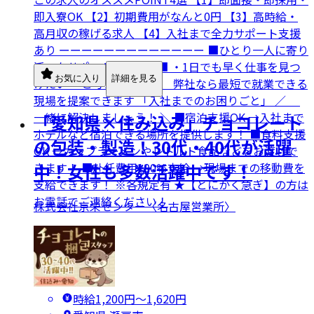
即入寮OK 【2】初期費用がなんと0円 【3】高時給・
高月収の稼げる求人 【4】入社まで全力サポート支援
あり ーーーーーーーーーーーーー ■ひとり一人に寄り
添ったサポートをします■ ・1日でも早く仕事を見つ
お気に入り
詳細を見る
けたい… と考えている方、 弊社なら最短で就業できる
現場を提案できます 「入社までのお困りごと」 ／
一緒に解決しましょう！ ＼ ■宿泊支援OK →入社まで
「愛知県×住み込み」チョコレート
ホテルなど宿泊できる場所を提供します！ ■食料支援
の包装・製造！30代・40代が活躍
OK →カップラーメンやレトルト食品などをお渡しで
きます！ ■赴任費用100％支給 →現場までの移動費を
中！女性も多数活躍中です！
支給できます！ ※各規定有 ★【とにかく急ぎ】の方は
お電話でご連絡ください！
株式会社京栄センター〈名古屋営業所〉
時給1,200円〜1,620円