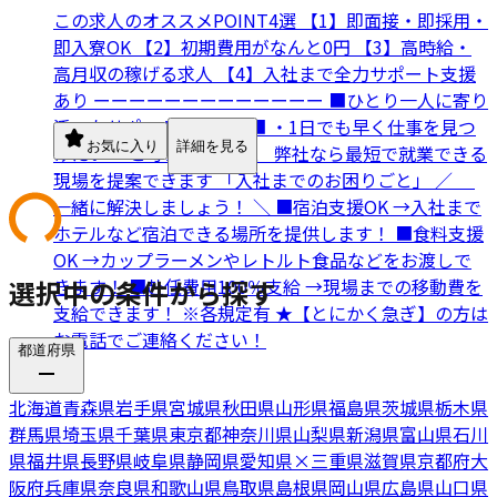
この求人のオススメPOINT4選 【1】即面接・即採用・
即入寮OK 【2】初期費用がなんと0円 【3】高時給・
高月収の稼げる求人 【4】入社まで全力サポート支援
あり ーーーーーーーーーーーーー ■ひとり一人に寄り
添ったサポートをします■ ・1日でも早く仕事を見つ
お気に入り
詳細を見る
けたい… と考えている方、 弊社なら最短で就業できる
現場を提案できます 「入社までのお困りごと」 ／
一緒に解決しましょう！ ＼ ■宿泊支援OK →入社まで
ホテルなど宿泊できる場所を提供します！ ■食料支援
OK →カップラーメンやレトルト食品などをお渡しで
選択中の条件から探す
きます！ ■赴任費用100％支給 →現場までの移動費を
支給できます！ ※各規定有 ★【とにかく急ぎ】の方は
お電話でご連絡ください！
都道府県
北海道
青森県
岩手県
宮城県
秋田県
山形県
福島県
茨城県
栃木県
群馬県
埼玉県
千葉県
東京都
神奈川県
山梨県
新潟県
富山県
石川
県
福井県
長野県
岐阜県
静岡県
愛知県
×
三重県
滋賀県
京都府
大
阪府
兵庫県
奈良県
和歌山県
鳥取県
島根県
岡山県
広島県
山口県