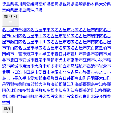
徳島県
香川県
愛媛県
高知県
福岡県
佐賀県
長崎県
熊本県
大分県
宮崎県
鹿児島県
沖縄県
市区町村
名古屋市千種区
名古屋市東区
名古屋市北区
名古屋市西区
名古
屋市中村区
名古屋市中区
名古屋市昭和区
名古屋市瑞穂区
名古
屋市熱田区
名古屋市中川区
名古屋市港区
名古屋市南区
名古屋
市守山区
名古屋市緑区
名古屋市名東区
名古屋市天白区
豊橋市
岡崎市
一宮市
瀬戸市
×
半田市
春日井市
豊川市
津島市
碧南市
刈
谷市
豊田市
安城市
西尾市
蒲郡市
犬山市
常滑市
江南市
小牧市
稲
沢市
新城市
東海市
大府市
知多市
知立市
尾張旭市
高浜市
岩倉市
豊明市
日進市
田原市
愛西市
清須市
北名古屋市
弥富市
みよし市
あま市
長久手市
愛知郡東郷町
西春日井郡豊山町
丹羽郡大口町
丹羽郡扶桑町
海部郡大治町
海部郡蟹江町
海部郡飛島村
知多郡
阿久比町
知多郡東浦町
知多郡南知多町
知多郡美浜町
知多郡武
豊町
額田郡幸田町
北設楽郡設楽町
北設楽郡東栄町
北設楽郡豊
根村
職種