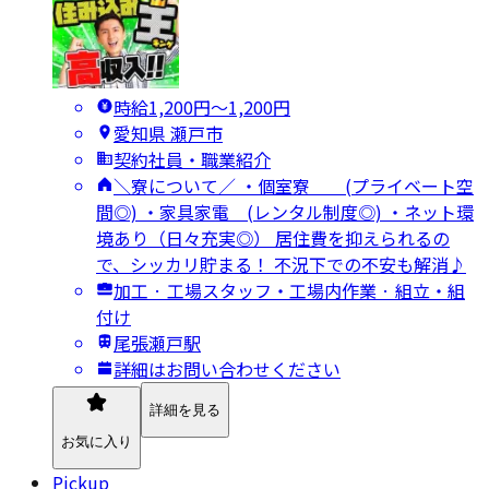
時給1,200円〜1,200円
愛知県 瀬戸市
契約社員・職業紹介
＼寮について／ ・個室寮 (プライベート空
間◎) ・家具家電 (レンタル制度◎) ・ネット環
境あり（日々充実◎） 居住費を抑えられるの
で、シッカリ貯まる！ 不況下での不安も解消♪
加工 · 工場スタッフ・工場内作業 · 組立・組
付け
尾張瀬戸駅
詳細はお問い合わせください
詳細を見る
お気に入り
Pickup