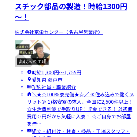
スチック部品の製造！時給1300円
～！
株式会社京栄センター〈名古屋営業所〉
時給1,300円〜1,755円
愛知県 瀬戸市
契約社員・職業紹介
＼★☆100％寮完備★☆／ ≪住み込みで働くメ
リット≫ 1)格安寮の求人、全国に2,500件以上！
☆生活費削減で手取りUP！貯金できる！ 2)初期
費用０円だから気軽に入寮！ ☆ご自身でお部屋
を借…
組立・組付け · 検査・検品 · 工場スタッフ・