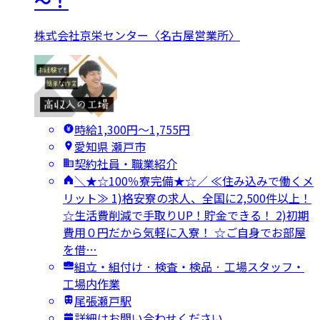
～！
株式会社京栄センター〈名古屋営業所〉
時給1,300円〜1,755円
愛知県 瀬戸市
契約社員・職業紹介
＼★☆100％寮完備★☆／ ≪住み込みで働くメ
リット≫ 1)格安寮の求人、全国に2,500件以上！
☆生活費削減で手取りUP！貯金できる！ 2)初期
費用０円だから気軽に入寮！ ☆ご自身でお部屋
を借…
組立・組付け · 検査・検品 · 工場スタッフ・
工場内作業
尾張瀬戸駅
詳細はお問い合わせください