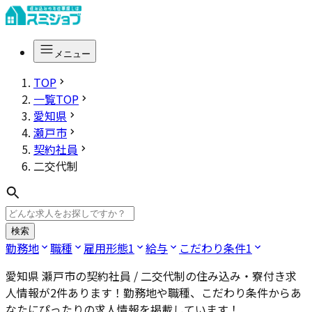
メニュー
TOP
一覧TOP
愛知県
瀬戸市
契約社員
二交代制
検索
勤務地
職種
雇用形態
1
給与
こだわり条件
1
愛知県 瀬戸市の契約社員 / 二交代制
の住み込み・寮付き求
人情報が
2
件あります！勤務地や職種、こだわり条件からあ
なたにぴったりの求人情報を掲載しています！