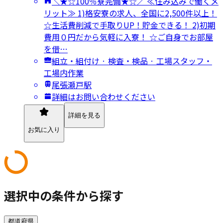
＼★☆100％寮完備★☆／ ≪住み込みで働くメ
リット≫ 1)格安寮の求人、全国に2,500件以上！
☆生活費削減で手取りUP！貯金できる！ 2)初期
費用０円だから気軽に入寮！ ☆ご自身でお部屋
を借…
組立・組付け · 検査・検品 · 工場スタッフ・
工場内作業
尾張瀬戸駅
詳細はお問い合わせください
詳細を見る
お気に入り
選択中の条件から探す
都道府県