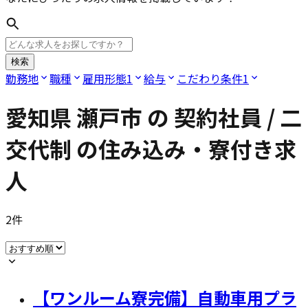
検索
勤務地
職種
雇用形態
1
給与
こだわり条件
1
愛知県 瀬戸市
の
契約社員 / 二
交代制
の住み込み・寮付き求
人
2
件
【ワンルーム寮完備】自動車用プラ