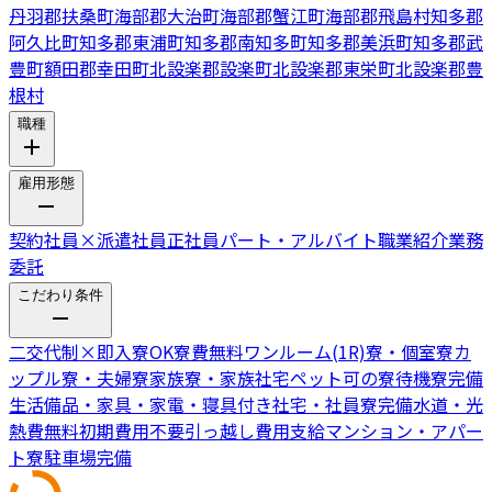
丹羽郡扶桑町
海部郡大治町
海部郡蟹江町
海部郡飛島村
知多郡
阿久比町
知多郡東浦町
知多郡南知多町
知多郡美浜町
知多郡武
豊町
額田郡幸田町
北設楽郡設楽町
北設楽郡東栄町
北設楽郡豊
根村
職種
雇用形態
契約社員
×
派遣社員
正社員
パート・アルバイト
職業紹介
業務
委託
こだわり条件
二交代制
×
即入寮OK
寮費無料
ワンルーム(1R)寮・個室寮
カ
ップル寮・夫婦寮
家族寮・家族社宅
ペット可の寮
待機寮完備
生活備品・家具・家電・寝具付き
社宅・社員寮完備
水道・光
熱費無料
初期費用不要
引っ越し費用支給
マンション・アパー
ト寮
駐車場完備