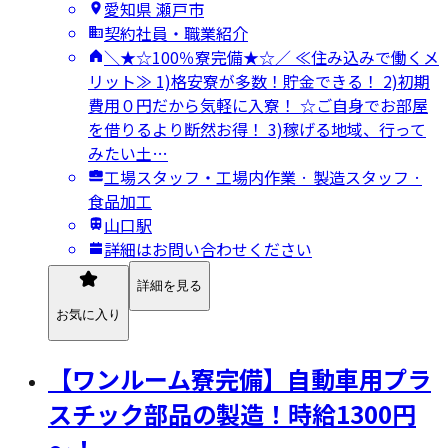
愛知県 瀬戸市
契約社員・職業紹介
＼★☆100％寮完備★☆／ ≪住み込みで働くメ
リット≫ 1)格安寮が多数！貯金できる！ 2)初期
費用０円だから気軽に入寮！ ☆ご自身でお部屋
を借りるより断然お得！ 3)稼げる地域、行って
みたい土…
工場スタッフ・工場内作業 · 製造スタッフ ·
食品加工
山口駅
詳細はお問い合わせください
詳細を見る
お気に入り
【ワンルーム寮完備】自動車用プラ
スチック部品の製造！時給1300円