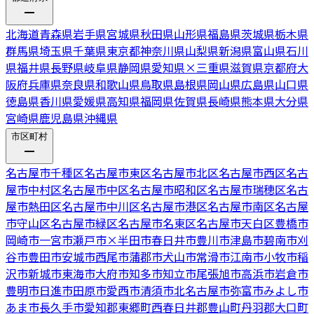
北海道
青森県
岩手県
宮城県
秋田県
山形県
福島県
茨城県
栃木県
群馬県
埼玉県
千葉県
東京都
神奈川県
山梨県
新潟県
富山県
石川
県
福井県
長野県
岐阜県
静岡県
愛知県
×
三重県
滋賀県
京都府
大
阪府
兵庫県
奈良県
和歌山県
鳥取県
島根県
岡山県
広島県
山口県
徳島県
香川県
愛媛県
高知県
福岡県
佐賀県
長崎県
熊本県
大分県
宮崎県
鹿児島県
沖縄県
市区町村
名古屋市千種区
名古屋市東区
名古屋市北区
名古屋市西区
名古
屋市中村区
名古屋市中区
名古屋市昭和区
名古屋市瑞穂区
名古
屋市熱田区
名古屋市中川区
名古屋市港区
名古屋市南区
名古屋
市守山区
名古屋市緑区
名古屋市名東区
名古屋市天白区
豊橋市
岡崎市
一宮市
瀬戸市
×
半田市
春日井市
豊川市
津島市
碧南市
刈
谷市
豊田市
安城市
西尾市
蒲郡市
犬山市
常滑市
江南市
小牧市
稲
沢市
新城市
東海市
大府市
知多市
知立市
尾張旭市
高浜市
岩倉市
豊明市
日進市
田原市
愛西市
清須市
北名古屋市
弥富市
みよし市
あま市
長久手市
愛知郡東郷町
西春日井郡豊山町
丹羽郡大口町