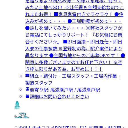
を借りるより断然お得！ 3)稼げる地域、行って
みたい土地へGO！ ☆赴任費も全額支給なのでこ
れまたお得！ ■家具家電付きでラクラク！ ●住
込みが初めて・・・ ●工場勤務が初めて・・・
●話しを聞いてみたい・・・ ※弊社スタッフが
お電話にてしっかりサポート！ 『お気軽にお問
合せください☆』 ■即日面接・即日赴任・即日
入寮の仕事多数 ※登録制の為、紹介案件により
異なります ●全国各地からのご応募OKです！ ●
関東に多数ございますのでお任せ下さい！ ※空
き枠に限りがある為、お早めに！！！
組立・組付け · 工場スタッフ・工場内作業 ·
製造スタッフ
最寄り駅: 尾張瀬戸駅 / 尾張瀬戸駅
詳細はお問い合わせください
この求人のオススメPOINT4選 【1】即面接・即採用・