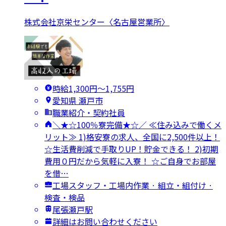
株式会社京栄センター〈名古屋営業所〉
時給1,300円〜1,755円
愛知県 瀬戸市
職業紹介・契約社員
＼★☆100％寮完備★☆／ ≪住み込みで働くメ
リット≫ 1)格安寮の求人、全国に2,500件以上！
☆生活費削減で手取りUP！貯金できる！ 2)初期
費用０円だから気軽に入寮！ ☆ご自身でお部屋
を借…
工場スタッフ・工場内作業 · 組立・組付け ·
検査・検品
尾張瀬戸駅
詳細はお問い合わせください