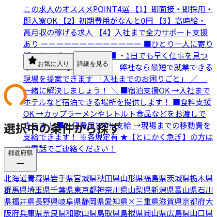
この求人のオススメPOINT4選 【1】即面接・即採用・
即入寮OK 【2】初期費用がなんと0円 【3】高時給・
高月収の稼げる求人 【4】入社まで全力サポート支援
あり ーーーーーーーーーーーーー ■ひとり一人に寄り
添ったサポートをします■ ・1日でも早く仕事を見つ
お気に入り
詳細を見る
けたい… と考えている方、 弊社なら最短で就業できる
現場を提案できます 「入社までのお困りごと」 ／
一緒に解決しましょう！ ＼ ■宿泊支援OK →入社まで
ホテルなど宿泊できる場所を提供します！ ■食料支援
OK →カップラーメンやレトルト食品などをお渡しで
選択中の条件から探す
きます！ ■赴任費用100％支給 →現場までの移動費を
支給できます！ ※各規定有 ★【とにかく急ぎ】の方は
お電話でご連絡ください！
都道府県
北海道
青森県
岩手県
宮城県
秋田県
山形県
福島県
茨城県
栃木県
群馬県
埼玉県
千葉県
東京都
神奈川県
山梨県
新潟県
富山県
石川
県
福井県
長野県
岐阜県
静岡県
愛知県
×
三重県
滋賀県
京都府
大
阪府
兵庫県
奈良県
和歌山県
鳥取県
島根県
岡山県
広島県
山口県