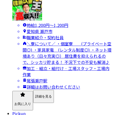
時給1,200円〜1,200円
愛知県 瀬戸市
職業紹介・契約社員
＼寮について／ ・個室寮 (プライベート空
間◎) ・家具家電 (レンタル制度◎) ・ネット環
境あり（日々充実◎） 居住費を抑えられるの
で、シッカリ貯まる！ 不況下での不安も解消♪
加工 · 組立・組付け · 工場スタッフ・工場内
作業
尾張瀬戸駅
詳細はお問い合わせください
詳細を見る
お気に入り
Pickup