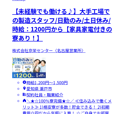
【未経験でも働ける♪】大手工場で
の製造スタッフ/日勤のみ/土日休み/
時給：1200円から【家具家電付きの
寮あり！】
株式会社京栄センター〈名古屋営業所〉
時給1,200円〜1,500円
愛知県 瀬戸市
契約社員・職業紹介
＼★☆100％寮完備★☆／ ≪住み込みで働くメ
リット≫ 1)格安寮が多数！貯金できる！ 2)初期
費用０円だから気軽に入寮！ ☆ご自身でお部屋