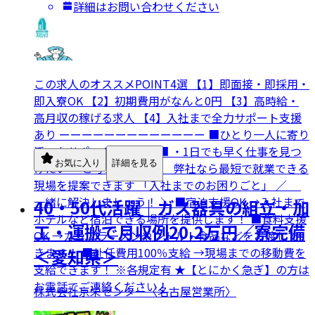
詳細はお問い合わせください
この求人のオススメPOINT4選 【1】即面接・即採用・
即入寮OK 【2】初期費用がなんと0円 【3】高時給・
高月収の稼げる求人 【4】入社まで全力サポート支援
あり ーーーーーーーーーーーーー ■ひとり一人に寄り
添ったサポートをします■ ・1日でも早く仕事を見つ
お気に入り
詳細を見る
けたい… と考えている方、 弊社なら最短で就業できる
現場を提案できます 「入社までのお困りごと」 ／
一緒に解決しましょう！ ＼ ■宿泊支援OK →入社まで
40・50代活躍｜ガス器具の組立・加
ホテルなど宿泊できる場所を提供します！ ■食料支援
工・運搬で月収例20.2万円／寮完備
OK →カップラーメンやレトルト食品などをお渡しで
きます！ ■赴任費用100％支給 →現場までの移動費を
＜愛知県＞
支給できます！ ※各規定有 ★【とにかく急ぎ】の方は
お電話でご連絡ください！
株式会社京栄センター〈名古屋営業所〉