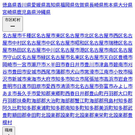
徳島県
香川県
愛媛県
高知県
福岡県
佐賀県
長崎県
熊本県
大分県
宮崎県
鹿児島県
沖縄県
市区町村
名古屋市千種区
名古屋市東区
名古屋市北区
名古屋市西区
名古
屋市中村区
名古屋市中区
名古屋市昭和区
名古屋市瑞穂区
名古
屋市熱田区
名古屋市中川区
名古屋市港区
名古屋市南区
名古屋
市守山区
名古屋市緑区
名古屋市名東区
名古屋市天白区
豊橋市
岡崎市
一宮市
瀬戸市
×
半田市
春日井市
豊川市
津島市
碧南市
刈
谷市
豊田市
安城市
西尾市
蒲郡市
犬山市
常滑市
江南市
小牧市
稲
沢市
新城市
東海市
大府市
知多市
知立市
尾張旭市
高浜市
岩倉市
豊明市
日進市
田原市
愛西市
清須市
北名古屋市
弥富市
みよし市
あま市
長久手市
愛知郡東郷町
西春日井郡豊山町
丹羽郡大口町
丹羽郡扶桑町
海部郡大治町
海部郡蟹江町
海部郡飛島村
知多郡
阿久比町
知多郡東浦町
知多郡南知多町
知多郡美浜町
知多郡武
豊町
額田郡幸田町
北設楽郡設楽町
北設楽郡東栄町
北設楽郡豊
根村
職種