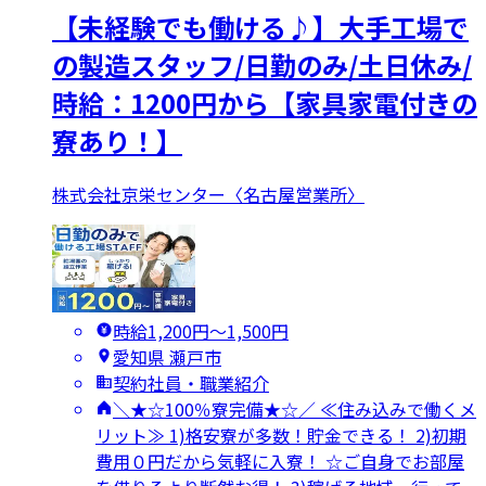
【未経験でも働ける♪】大手工場で
の製造スタッフ/日勤のみ/土日休み/
時給：1200円から【家具家電付きの
寮あり！】
株式会社京栄センター〈名古屋営業所〉
時給1,200円〜1,500円
愛知県 瀬戸市
契約社員・職業紹介
＼★☆100％寮完備★☆／ ≪住み込みで働くメ
リット≫ 1)格安寮が多数！貯金できる！ 2)初期
費用０円だから気軽に入寮！ ☆ご自身でお部屋