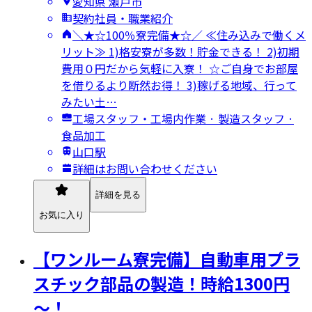
愛知県 瀬戸市
契約社員・職業紹介
＼★☆100％寮完備★☆／ ≪住み込みで働くメ
リット≫ 1)格安寮が多数！貯金できる！ 2)初期
費用０円だから気軽に入寮！ ☆ご自身でお部屋
を借りるより断然お得！ 3)稼げる地域、行って
みたい土…
工場スタッフ・工場内作業 · 製造スタッフ ·
食品加工
山口駅
詳細はお問い合わせください
詳細を見る
お気に入り
【ワンルーム寮完備】自動車用プラ
スチック部品の製造！時給1300円
～！