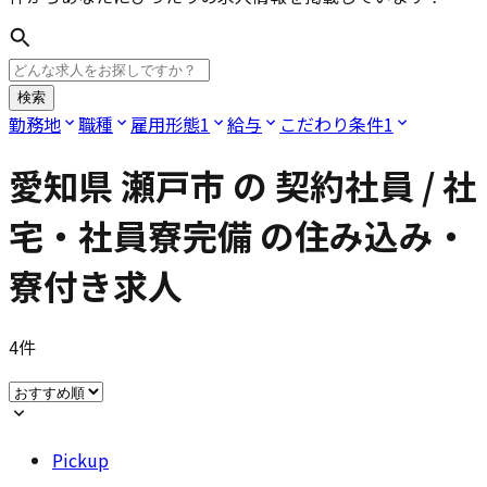
検索
勤務地
職種
雇用形態
1
給与
こだわり条件
1
愛知県 瀬戸市
の
契約社員 / 社
宅・社員寮完備
の住み込み・
寮付き求人
4
件
Pickup