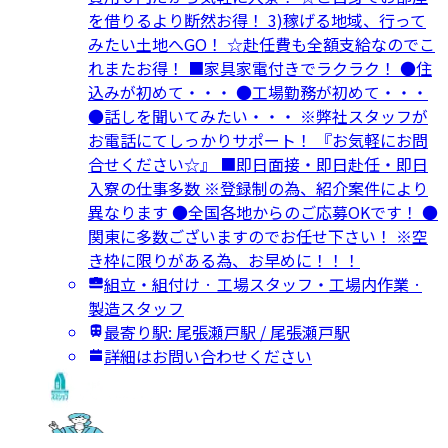
を借りるより断然お得！ 3)稼げる地域、行って
みたい土地へGO！ ☆赴任費も全額支給なのでこ
れまたお得！ ■家具家電付きでラクラク！ ●住
込みが初めて・・・ ●工場勤務が初めて・・・
●話しを聞いてみたい・・・ ※弊社スタッフが
お電話にてしっかりサポート！ 『お気軽にお問
合せください☆』 ■即日面接・即日赴任・即日
入寮の仕事多数 ※登録制の為、紹介案件により
異なります ●全国各地からのご応募OKです！ ●
関東に多数ございますのでお任せ下さい！ ※空
き枠に限りがある為、お早めに！！！
組立・組付け · 工場スタッフ・工場内作業 ·
製造スタッフ
最寄り駅: 尾張瀬戸駅 / 尾張瀬戸駅
詳細はお問い合わせください