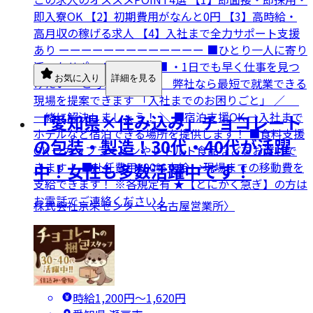
即入寮OK 【2】初期費用がなんと0円 【3】高時給・
高月収の稼げる求人 【4】入社まで全力サポート支援
あり ーーーーーーーーーーーーー ■ひとり一人に寄り
添ったサポートをします■ ・1日でも早く仕事を見つ
お気に入り
詳細を見る
けたい… と考えている方、 弊社なら最短で就業できる
現場を提案できます 「入社までのお困りごと」 ／
一緒に解決しましょう！ ＼ ■宿泊支援OK →入社まで
「愛知県×住み込み」チョコレート
ホテルなど宿泊できる場所を提供します！ ■食料支援
の包装・製造！30代・40代が活躍
OK →カップラーメンやレトルト食品などをお渡しで
きます！ ■赴任費用100％支給 →現場までの移動費を
中！女性も多数活躍中です！
支給できます！ ※各規定有 ★【とにかく急ぎ】の方は
お電話でご連絡ください！
株式会社京栄センター〈名古屋営業所〉
時給1,200円〜1,620円