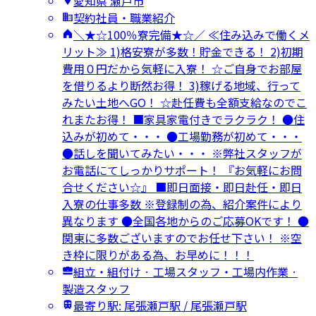
愛知県 瀬戸市
契約社員・職業紹介
＼★☆100％寮完備★☆／ ≪住み込みで働くメ
リット≫ 1)格安寮が多数！貯金できる！ 2)初期
費用０円だから気軽に入寮！ ☆ご自身でお部屋
を借りるより断然お得！ 3)稼げる地域、行って
みたい土地へGO！ ☆赴任費も全額支給なのでこ
れまたお得！ ■家具家電付きでラクラク！ ●住
込みが初めて・・・ ●工場勤務が初めて・・・
●話しを聞いてみたい・・・ ※弊社スタッフが
お電話にてしっかりサポート！ 『お気軽にお問
合せください☆』 ■即日面接・即日赴任・即日
入寮の仕事多数 ※登録制の為、紹介案件により
異なります ●全国各地からのご応募OKです！ ●
関東に多数ございますのでお任せ下さい！ ※空
き枠に限りがある為、お早めに！！！
組立・組付け · 工場スタッフ・工場内作業 ·
製造スタッフ
最寄り駅: 尾張瀬戸駅 / 尾張瀬戸駅