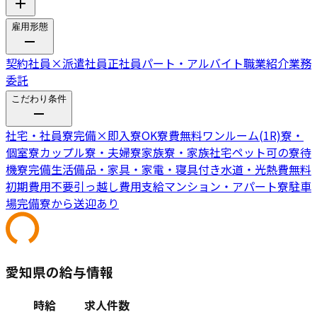
雇用形態
契約社員
×
派遣社員
正社員
パート・アルバイト
職業紹介
業務
委託
こだわり条件
社宅・社員寮完備
×
即入寮OK
寮費無料
ワンルーム(1R)寮・
個室寮
カップル寮・夫婦寮
家族寮・家族社宅
ペット可の寮
待
機寮完備
生活備品・家具・家電・寝具付き
水道・光熱費無料
初期費用不要
引っ越し費用支給
マンション・アパート寮
駐車
場完備
寮から送迎あり
愛知県の給与情報
時給
求人件数