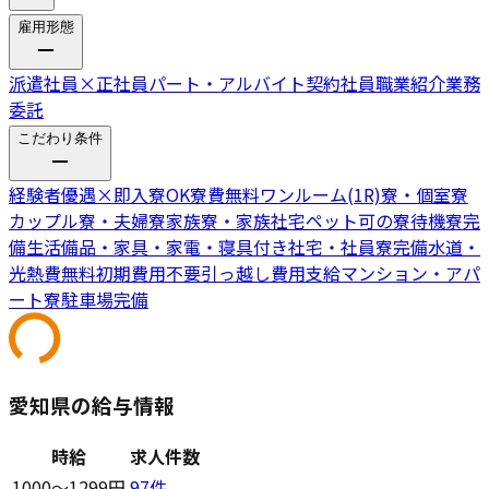
雇用形態
派遣社員
×
正社員
パート・アルバイト
契約社員
職業紹介
業務
委託
こだわり条件
経験者優遇
×
即入寮OK
寮費無料
ワンルーム(1R)寮・個室寮
カップル寮・夫婦寮
家族寮・家族社宅
ペット可の寮
待機寮完
備
生活備品・家具・家電・寝具付き
社宅・社員寮完備
水道・
光熱費無料
初期費用不要
引っ越し費用支給
マンション・アパ
ート寮
駐車場完備
愛知県の給与情報
時給
求人件数
1000〜1299円
97
件