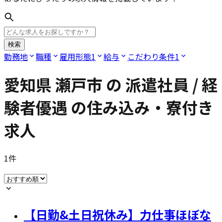
検索
勤務地
職種
雇用形態
1
給与
こだわり条件
1
愛知県 瀬戸市
の
派遣社員 / 経
験者優遇
の住み込み・寮付き
求人
1
件
【日勤&土日祝休み】力仕事ほぼな