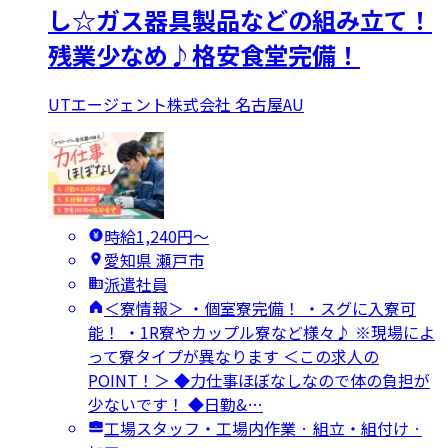
し☆ガス器具製品などの組み立て！
残業少なめ♪格安食堂完備！
UTエージェント株式会社 名古屋AU
時給1,240円〜
愛知県 瀬戸市
派遣社員
＜寮情報＞ ・個室寮完備！ ・スグに入寮可
能！ ・1R寮やカップル寮など様々♪ ※現場によ
って寮タイプが異なります ＜この求人の
POINT！＞ ◆力仕事ほぼなしなので体の負担が
少ないです！ ◆日勤&…
工場スタッフ・工場内作業 · 組立・組付け ·