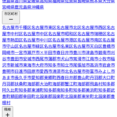
徳島県
香川県
愛媛県
高知県
福岡県
佐賀県
長崎県
熊本県
大分県
宮崎県
鹿児島県
沖縄県
市区町村
名古屋市千種区
名古屋市東区
名古屋市北区
名古屋市西区
名古
屋市中村区
名古屋市中区
名古屋市昭和区
名古屋市瑞穂区
名古
屋市熱田区
名古屋市中川区
名古屋市港区
名古屋市南区
名古屋
市守山区
名古屋市緑区
名古屋市名東区
名古屋市天白区
豊橋市
岡崎市
一宮市
瀬戸市
×
半田市
春日井市
豊川市
津島市
碧南市
刈
谷市
豊田市
安城市
西尾市
蒲郡市
犬山市
常滑市
江南市
小牧市
稲
沢市
新城市
東海市
大府市
知多市
知立市
尾張旭市
高浜市
岩倉市
豊明市
日進市
田原市
愛西市
清須市
北名古屋市
弥富市
みよし市
あま市
長久手市
愛知郡東郷町
西春日井郡豊山町
丹羽郡大口町
丹羽郡扶桑町
海部郡大治町
海部郡蟹江町
海部郡飛島村
知多郡
阿久比町
知多郡東浦町
知多郡南知多町
知多郡美浜町
知多郡武
豊町
額田郡幸田町
北設楽郡設楽町
北設楽郡東栄町
北設楽郡豊
根村
職種