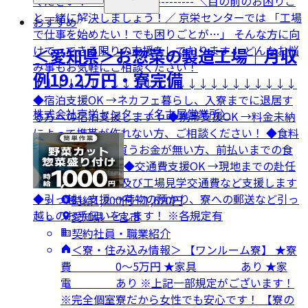
ください！ ------------------------- ＼目の前のお困りご
と一緒に解決しましょう！／ 京栄センターでは 「工場
おすすめ
で仕事を始めたい！でも困りごとが…」 そんな方に向
けて、できる限りの支援をしております！ どんなお悩
＜愛知県＞お惣菜の製造工場｜月収
み事もお気軽にご相談ください！
例19.2万円・寮完備
↓↓↓↓↓↓↓↓↓↓↓↓↓↓↓↓↓↓↓↓↓↓↓↓
◆宿泊支援OK →ネカフェ暮らし、入寮までに退居す
株式会社京栄センター〈名古屋営業所〉
る方への宿泊支援します！ ◆携帯支援OK →料金未納
によって携帯が作れない方、ご相談ください！ ◆食料
支援OK →食事を買うお金が無い方、前払いまでの食
事の補助します！ ◆交通費支援OK →現地までの赴任
交通費や面接来場及び工場見学交通費など支援します
◆引っ越し支援 →荷物の預かり、寮への郵送など引っ
時給1,200円〜1,620円
越しのお手伝いをします！ ※各規定有
愛知県 一宮市
契約社員・職業紹介
＜寮・住み込み情報＞ 【ワンルーム寮】 ★寮
費 0～5万円 ★家具 あり ★家
電 あり ※上記一部規定がございます！
※完全個室寮だから女性でも安心です！ 【寮の