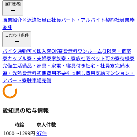
雇用形態
職業紹介
×
派遣社員
正社員
パート・アルバイト
契約社員
業務
委託
こだわり条件
バイク通勤可
×
即入寮OK
寮費無料
ワンルーム(1R)寮・個室
寮
カップル寮・夫婦寮
家族寮・家族社宅
ペット可の寮
待機寮
完備
生活備品・家具・家電・寝具付き
社宅・社員寮完備
水
道・光熱費無料
初期費用不要
引っ越し費用支給
マンション・
アパート寮
駐車場完備
愛知県の給与情報
時給
求人件数
1000〜1299円
97
件