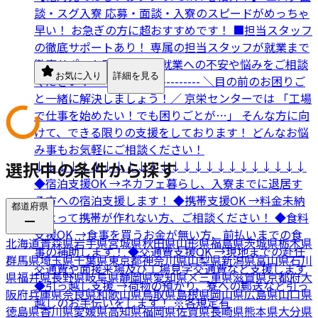
談・スグ入寮 応募・面談・入寮のスピードがめっちゃ
早い！ お急ぎの方に超おすすめです！ ■担当スタッフ
の徹底サポートあり！ 専属の担当スタッフが就業まで
徹底サポート致します。 就業への不安や悩みをご相談
お気に入り
詳細を見る
ください！ ------------------------- ＼目の前のお困りご
と一緒に解決しましょう！／ 京栄センターでは 「工場
で仕事を始めたい！でも困りごとが…」 そんな方に向
けて、できる限りの支援をしております！ どんなお悩
み事もお気軽にご相談ください！
選択中の条件から探す
↓↓↓↓↓↓↓↓↓↓↓↓↓↓↓↓↓↓↓↓↓↓↓↓
◆宿泊支援OK →ネカフェ暮らし、入寮までに退居す
る方への宿泊支援します！ ◆携帯支援OK →料金未納
都道府県
によって携帯が作れない方、ご相談ください！ ◆食料
支援OK →食事を買うお金が無い方、前払いまでの食
北海道
青森県
岩手県
宮城県
秋田県
山形県
福島県
茨城県
栃木県
事の補助します！ ◆交通費支援OK →現地までの赴任
群馬県
埼玉県
千葉県
東京都
神奈川県
山梨県
新潟県
富山県
石川
交通費や面接来場及び工場見学交通費など支援します
県
福井県
長野県
岐阜県
静岡県
愛知県
×
三重県
滋賀県
京都府
大
◆引っ越し支援 →荷物の預かり、寮への郵送など引っ
阪府
兵庫県
奈良県
和歌山県
鳥取県
島根県
岡山県
広島県
山口県
越しのお手伝いをします！ ※各規定有
徳島県
香川県
愛媛県
高知県
福岡県
佐賀県
長崎県
熊本県
大分県