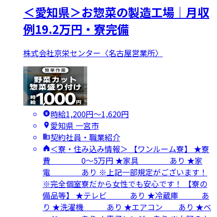
＜愛知県＞お惣菜の製造工場｜月収
例19.2万円・寮完備
株式会社京栄センター〈名古屋営業所〉
時給1,200円〜1,620円
愛知県 一宮市
契約社員・職業紹介
＜寮・住み込み情報＞ 【ワンルーム寮】 ★寮
費 0～5万円 ★家具 あり ★家
電 あり ※上記一部規定がございます！
※完全個室寮だから女性でも安心です！ 【寮の
備品等】 ★テレビ あり ★冷蔵庫 あ
り ★洗濯機 あり ★エアコン あり ★ベ