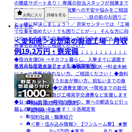
の徹底サポートあり！ 専属の担当スタッフが就業まで
徹底サポート致します。 就業への不安や悩みをご相談
お気に入り
詳細を見る
ください！ ------------------------- ＼目の前のお困りご
と一緒に解決しましょう！／ 京栄センターでは 「工場
おすすめ
で仕事を始めたい！でも困りごとが…」 そんな方に向
けて、できる限りの支援をしております！ どんなお悩
＜愛知県＞お惣菜の製造工場｜月収
み事もお気軽にご相談ください！
例19.2万円・寮完備
↓↓↓↓↓↓↓↓↓↓↓↓↓↓↓↓↓↓↓↓↓↓↓↓
◆宿泊支援OK →ネカフェ暮らし、入寮までに退居す
株式会社京栄センター〈名古屋営業所〉
る方への宿泊支援します！ ◆携帯支援OK →料金未納
によって携帯が作れない方、ご相談ください！ ◆食料
支援OK →食事を買うお金が無い方、前払いまでの食
事の補助します！ ◆交通費支援OK →現地までの赴任
交通費や面接来場及び工場見学交通費など支援します
◆引っ越し支援 →荷物の預かり、寮への郵送など引っ
時給1,200円〜1,620円
越しのお手伝いをします！ ※各規定有
愛知県 一宮市
契約社員・職業紹介
＜寮・住み込み情報＞ 【ワンルーム寮】 ★寮
費 0～5万円 ★家具 あり ★家