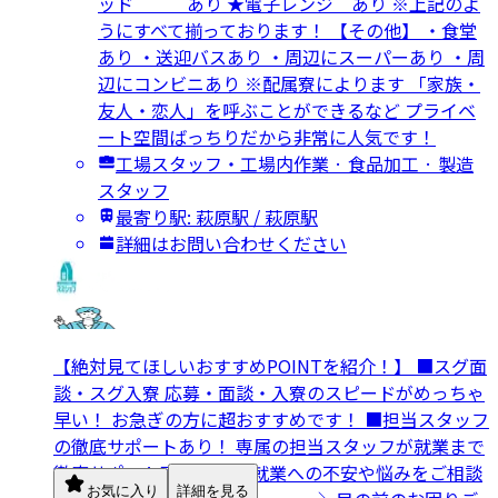
ッド あり ★電子レンジ あり ※上記のよ
うにすべて揃っております！ 【その他】 ・食堂
あり ・送迎バスあり ・周辺にスーパーあり ・周
辺にコンビニあり ※配属寮によります 「家族・
友人・恋人」を呼ぶことができるなど プライベ
ート空間ばっちりだから非常に人気です！
工場スタッフ・工場内作業 · 食品加工 · 製造
スタッフ
最寄り駅: 萩原駅 / 萩原駅
詳細はお問い合わせください
【絶対見てほしいおすすめPOINTを紹介！】 ■スグ面
談・スグ入寮 応募・面談・入寮のスピードがめっちゃ
早い！ お急ぎの方に超おすすめです！ ■担当スタッフ
の徹底サポートあり！ 専属の担当スタッフが就業まで
徹底サポート致します。 就業への不安や悩みをご相談
お気に入り
詳細を見る