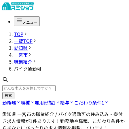
メニュー
TOP
一覧TOP
愛知県
一宮市
職業紹介
バイク通勤可
検索
勤務地
職種
雇用形態
1
給与
こだわり条件
1
愛知県 一宮市の職業紹介 / バイク通勤可
の住み込み・寮付
き求人情報が
1
件あります！勤務地や職種、こだわり条件か
らあなたにぴったりの求人情報を掲載しています！