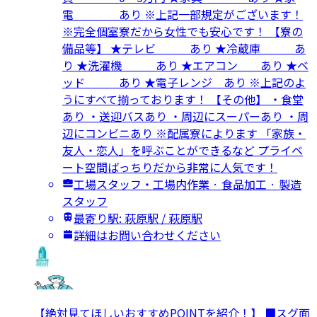
電 あり ※上記一部規定がございます！
※完全個室寮だから女性でも安心です！ 【寮の
備品等】 ★テレビ あり ★冷蔵庫 あ
り ★洗濯機 あり ★エアコン あり ★ベ
ッド あり ★電子レンジ あり ※上記のよ
うにすべて揃っております！ 【その他】 ・食堂
あり ・送迎バスあり ・周辺にスーパーあり ・周
辺にコンビニあり ※配属寮によります 「家族・
友人・恋人」を呼ぶことができるなど プライベ
ート空間ばっちりだから非常に人気です！
工場スタッフ・工場内作業 · 食品加工 · 製造
スタッフ
最寄り駅: 萩原駅 / 萩原駅
詳細はお問い合わせください
【絶対見てほしいおすすめPOINTを紹介！】 ■スグ面