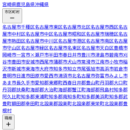
宮崎県
鹿児島県
沖縄県
市区町村
名古屋市千種区
名古屋市東区
名古屋市北区
名古屋市西区
名古
屋市中村区
名古屋市中区
名古屋市昭和区
名古屋市瑞穂区
名古
屋市熱田区
名古屋市中川区
名古屋市港区
名古屋市南区
名古屋
市守山区
名古屋市緑区
名古屋市名東区
名古屋市天白区
豊橋市
岡崎市
一宮市
×
瀬戸市
半田市
春日井市
豊川市
津島市
碧南市
刈
谷市
豊田市
安城市
西尾市
蒲郡市
犬山市
常滑市
江南市
小牧市
稲
沢市
新城市
東海市
大府市
知多市
知立市
尾張旭市
高浜市
岩倉市
豊明市
日進市
田原市
愛西市
清須市
北名古屋市
弥富市
みよし市
あま市
長久手市
愛知郡東郷町
西春日井郡豊山町
丹羽郡大口町
丹羽郡扶桑町
海部郡大治町
海部郡蟹江町
海部郡飛島村
知多郡
阿久比町
知多郡東浦町
知多郡南知多町
知多郡美浜町
知多郡武
豊町
額田郡幸田町
北設楽郡設楽町
北設楽郡東栄町
北設楽郡豊
根村
職種