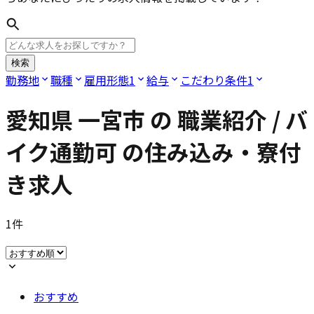
検索
勤務地
職種
雇用形態
1
給与
こだわり条件
1
愛知県 一宮市
の
職業紹介 / バ
イク通勤可
の住み込み・寮付
き求人
1
件
おすすめ