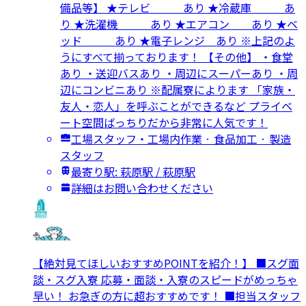
備品等】 ★テレビ あり ★冷蔵庫 あ
り ★洗濯機 あり ★エアコン あり ★ベ
ッド あり ★電子レンジ あり ※上記のよ
うにすべて揃っております！ 【その他】 ・食堂
あり ・送迎バスあり ・周辺にスーパーあり ・周
辺にコンビニあり ※配属寮によります 「家族・
友人・恋人」を呼ぶことができるなど プライベ
ート空間ばっちりだから非常に人気です！
工場スタッフ・工場内作業 · 食品加工 · 製造
スタッフ
最寄り駅: 萩原駅 / 萩原駅
詳細はお問い合わせください
【絶対見てほしいおすすめPOINTを紹介！】 ■スグ面
談・スグ入寮 応募・面談・入寮のスピードがめっちゃ
早い！ お急ぎの方に超おすすめです！ ■担当スタッフ