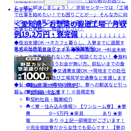
ください！ ------------------------- ＼目の前のお困りご
と一緒に解決しましょう！／ 京栄センターでは 「工場
おすすめ
で仕事を始めたい！でも困りごとが…」 そんな方に向
けて、できる限りの支援をしております！ どんなお悩
＜愛知県＞お惣菜の製造工場｜月収
み事もお気軽にご相談ください！
例19.2万円・寮完備
↓↓↓↓↓↓↓↓↓↓↓↓↓↓↓↓↓↓↓↓↓↓↓↓
◆宿泊支援OK →ネカフェ暮らし、入寮までに退居す
株式会社京栄センター〈名古屋営業所〉
る方への宿泊支援します！ ◆携帯支援OK →料金未納
によって携帯が作れない方、ご相談ください！ ◆食料
支援OK →食事を買うお金が無い方、前払いまでの食
事の補助します！ ◆交通費支援OK →現地までの赴任
交通費や面接来場及び工場見学交通費など支援します
◆引っ越し支援 →荷物の預かり、寮への郵送など引っ
時給1,200円〜1,620円
越しのお手伝いをします！ ※各規定有
愛知県 一宮市
契約社員・職業紹介
＜寮・住み込み情報＞ 【ワンルーム寮】 ★寮
費 0～5万円 ★家具 あり ★家
電 あり ※上記一部規定がございます！
※完全個室寮だから女性でも安心です！ 【寮の