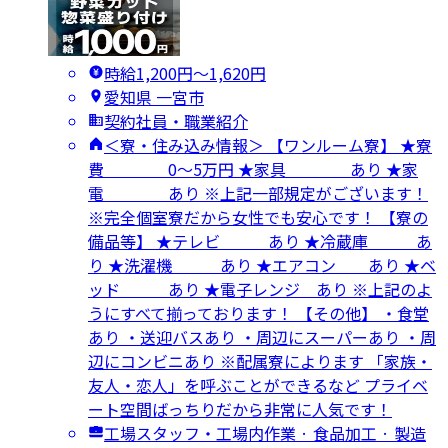
時給1,200円〜1,620円
愛知県 一宮市
契約社員・職業紹介
＜寮・住み込み情報＞ 【ワンルーム寮】 ★寮
費 0～5万円 ★家具 あり ★家
電 あり ※上記一部規定がございます！
※完全個室寮だから女性でも安心です！ 【寮の
備品等】 ★テレビ あり ★冷蔵庫 あ
り ★洗濯機 あり ★エアコン あり ★ベ
ッド あり ★電子レンジ あり ※上記のよ
うにすべて揃っております！ 【その他】 ・食堂
あり ・送迎バスあり ・周辺にスーパーあり ・周
辺にコンビニあり ※配属寮によります 「家族・
友人・恋人」を呼ぶことができるなど プライベ
ート空間ばっちりだから非常に人気です！
工場スタッフ・工場内作業 · 食品加工 · 製造