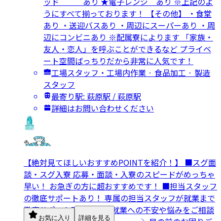
ッド あり ★電子レンジ あり ※上記のよ
うにすべて揃っております！ 【その他】 ・食堂
あり ・送迎バスあり ・周辺にスーパーあり ・周
辺にコンビニあり ※配属寮によります 「家族・
友人・恋人」を呼ぶことができるなど プライベ
ート空間ばっちりだから非常に人気です！
工場スタッフ・工場内作業 · 食品加工 · 製造
スタッフ
最寄り駅: 萩原駅 / 萩原駅
詳細はお問い合わせください
【絶対見てほしいおすすめPOINTを紹介！】 ■スグ面
談・スグ入寮 応募・面談・入寮のスピードがめっちゃ
早い！ お急ぎの方に超おすすめです！ ■担当スタッフ
の徹底サポートあり！ 専属の担当スタッフが就業まで
徹底サポート致します。 就業への不安や悩みをご相談
お気に入り
詳細を見る