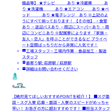
備品等】 ★テレビ あり ★冷蔵庫 あ
り ★洗濯機 あり ★エアコン あり ★ベ
ッド あり ★電子レンジ あり ※上記のよ
うにすべて揃っております！ 【その他】 ・食堂
あり ・送迎バスあり ・周辺にスーパーあり ・周
辺にコンビニあり ※配属寮によります 「家族・
友人・恋人」を呼ぶことができるなど プライベ
ート空間ばっちりだから非常に人気です！
工場スタッフ・工場内作業 · 食品加工 · 製造
スタッフ
最寄り駅: 萩原駅 / 萩原駅
詳細はお問い合わせください
【絶対見てほしいおすすめPOINTを紹介！】 ■スグ面
談・スグ入寮 応募・面談・入寮のスピードがめっちゃ
早い！ お急ぎの方に超おすすめです！ ■担当スタッフ