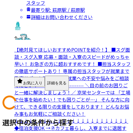
スタッフ
最寄り駅: 萩原駅 / 萩原駅
詳細はお問い合わせください
【絶対見てほしいおすすめPOINTを紹介！】 ■スグ面
談・スグ入寮 応募・面談・入寮のスピードがめっちゃ
早い！ お急ぎの方に超おすすめです！ ■担当スタッフ
の徹底サポートあり！ 専属の担当スタッフが就業まで
徹底サポート致します。 就業への不安や悩みをご相談
お気に入り
詳細を見る
ください！ ------------------------- ＼目の前のお困りご
と一緒に解決しましょう！／ 京栄センターでは 「工場
で仕事を始めたい！でも困りごとが…」 そんな方に向
けて、できる限りの支援をしております！ どんなお悩
み事もお気軽にご相談ください！
選択中の条件から探す
↓↓↓↓↓↓↓↓↓↓↓↓↓↓↓↓↓↓↓↓↓↓↓↓
◆宿泊支援OK →ネカフェ暮らし、入寮までに退居す