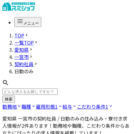
メニュー
TOP
一覧TOP
愛知県
一宮市
契約社員
日勤のみ
検索
勤務地
職種
雇用形態
1
給与
こだわり条件
1
愛知県 一宮市の契約社員 / 日勤のみ
の住み込み・寮付き求
人情報が
2
件あります！勤務地や職種、こだわり条件からあ
なたにぴったりの求人情報を掲載しています！