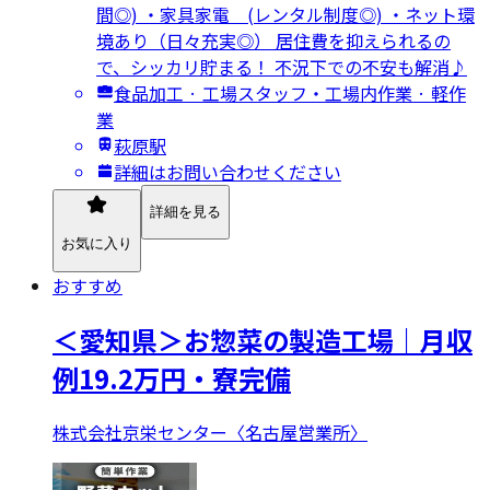
間◎) ・家具家電 (レンタル制度◎) ・ネット環
境あり（日々充実◎） 居住費を抑えられるの
で、シッカリ貯まる！ 不況下での不安も解消♪
食品加工 · 工場スタッフ・工場内作業 · 軽作
業
萩原駅
詳細はお問い合わせください
詳細を見る
お気に入り
おすすめ
＜愛知県＞お惣菜の製造工場｜月収
例19.2万円・寮完備
株式会社京栄センター〈名古屋営業所〉