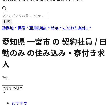
検索
勤務地
職種
雇用形態
1
給与
こだわり条件
1
愛知県 一宮市
の
契約社員 / 日
勤のみ
の住み込み・寮付き求
人
2
件
おすすめ