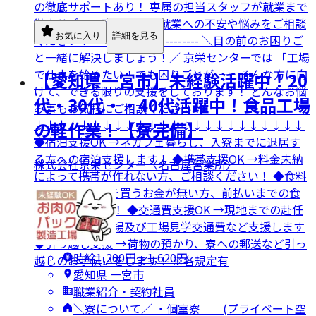
の徹底サポートあり！ 専属の担当スタッフが就業まで
徹底サポート致します。 就業への不安や悩みをご相談
お気に入り
詳細を見る
ください！ ------------------------- ＼目の前のお困りご
と一緒に解決しましょう！／ 京栄センターでは 「工場
で仕事を始めたい！でも困りごとが…」 そんな方に向
【愛知県一宮市】未経験活躍中！20
けて、できる限りの支援をしております！ どんなお悩
代・30代・・40代活躍中！食品工場
み事もお気軽にご相談ください！
↓↓↓↓↓↓↓↓↓↓↓↓↓↓↓↓↓↓↓↓↓↓↓↓
の軽作業！【寮完備】
◆宿泊支援OK →ネカフェ暮らし、入寮までに退居す
る方への宿泊支援します！ ◆携帯支援OK →料金未納
株式会社京栄センター〈名古屋営業所〉
によって携帯が作れない方、ご相談ください！ ◆食料
支援OK →食事を買うお金が無い方、前払いまでの食
事の補助します！ ◆交通費支援OK →現地までの赴任
交通費や面接来場及び工場見学交通費など支援します
◆引っ越し支援 →荷物の預かり、寮への郵送など引っ
時給1,200円〜1,620円
越しのお手伝いをします！ ※各規定有
愛知県 一宮市
職業紹介・契約社員
＼寮について／ ・個室寮 (プライベート空