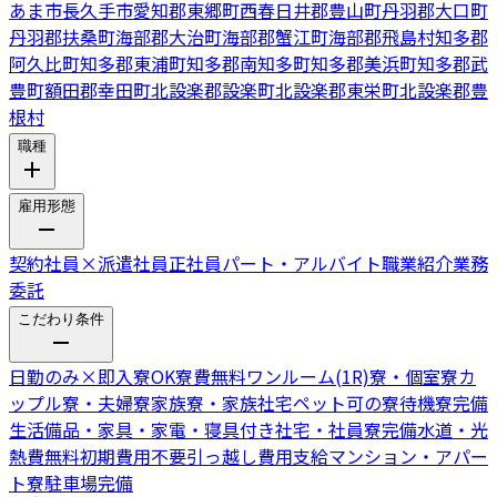
あま市
長久手市
愛知郡東郷町
西春日井郡豊山町
丹羽郡大口町
丹羽郡扶桑町
海部郡大治町
海部郡蟹江町
海部郡飛島村
知多郡
阿久比町
知多郡東浦町
知多郡南知多町
知多郡美浜町
知多郡武
豊町
額田郡幸田町
北設楽郡設楽町
北設楽郡東栄町
北設楽郡豊
根村
職種
雇用形態
契約社員
×
派遣社員
正社員
パート・アルバイト
職業紹介
業務
委託
こだわり条件
日勤のみ
×
即入寮OK
寮費無料
ワンルーム(1R)寮・個室寮
カ
ップル寮・夫婦寮
家族寮・家族社宅
ペット可の寮
待機寮完備
生活備品・家具・家電・寝具付き
社宅・社員寮完備
水道・光
熱費無料
初期費用不要
引っ越し費用支給
マンション・アパー
ト寮
駐車場完備