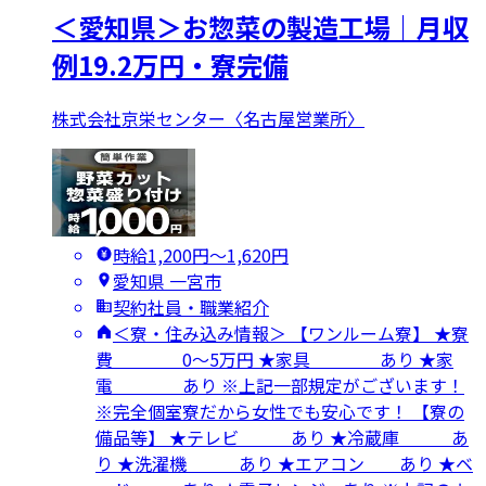
＜愛知県＞お惣菜の製造工場｜月収
例19.2万円・寮完備
株式会社京栄センター〈名古屋営業所〉
時給1,200円〜1,620円
愛知県 一宮市
契約社員・職業紹介
＜寮・住み込み情報＞ 【ワンルーム寮】 ★寮
費 0～5万円 ★家具 あり ★家
電 あり ※上記一部規定がございます！
※完全個室寮だから女性でも安心です！ 【寮の
備品等】 ★テレビ あり ★冷蔵庫 あ
り ★洗濯機 あり ★エアコン あり ★ベ