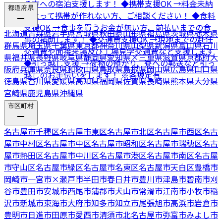
る方への宿泊支援します！ ◆携帯支援OK →料金未納
都道府県
によって携帯が作れない方、ご相談ください！ ◆食料
支援OK →食事を買うお金が無い方、前払いまでの食
北海道
青森県
岩手県
宮城県
秋田県
山形県
福島県
茨城県
栃木県
事の補助します！ ◆交通費支援OK →現地までの赴任
群馬県
埼玉県
千葉県
東京都
神奈川県
山梨県
新潟県
富山県
石川
交通費や面接来場及び工場見学交通費など支援します
県
福井県
長野県
岐阜県
静岡県
愛知県
×
三重県
滋賀県
京都府
大
◆引っ越し支援 →荷物の預かり、寮への郵送など引っ
阪府
兵庫県
奈良県
和歌山県
鳥取県
島根県
岡山県
広島県
山口県
越しのお手伝いをします！ ※各規定有
徳島県
香川県
愛媛県
高知県
福岡県
佐賀県
長崎県
熊本県
大分県
宮崎県
鹿児島県
沖縄県
市区町村
名古屋市千種区
名古屋市東区
名古屋市北区
名古屋市西区
名古
屋市中村区
名古屋市中区
名古屋市昭和区
名古屋市瑞穂区
名古
屋市熱田区
名古屋市中川区
名古屋市港区
名古屋市南区
名古屋
市守山区
名古屋市緑区
名古屋市名東区
名古屋市天白区
豊橋市
岡崎市
一宮市
×
瀬戸市
半田市
春日井市
豊川市
津島市
碧南市
刈
谷市
豊田市
安城市
西尾市
蒲郡市
犬山市
常滑市
江南市
小牧市
稲
沢市
新城市
東海市
大府市
知多市
知立市
尾張旭市
高浜市
岩倉市
豊明市
日進市
田原市
愛西市
清須市
北名古屋市
弥富市
みよし市