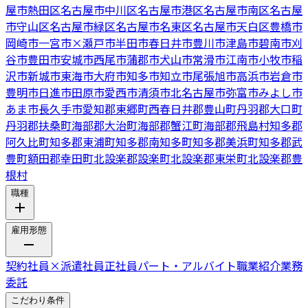
屋市熱田区
名古屋市中川区
名古屋市港区
名古屋市南区
名古屋
市守山区
名古屋市緑区
名古屋市名東区
名古屋市天白区
豊橋市
岡崎市
一宮市
×
瀬戸市
半田市
春日井市
豊川市
津島市
碧南市
刈
谷市
豊田市
安城市
西尾市
蒲郡市
犬山市
常滑市
江南市
小牧市
稲
沢市
新城市
東海市
大府市
知多市
知立市
尾張旭市
高浜市
岩倉市
豊明市
日進市
田原市
愛西市
清須市
北名古屋市
弥富市
みよし市
あま市
長久手市
愛知郡東郷町
西春日井郡豊山町
丹羽郡大口町
丹羽郡扶桑町
海部郡大治町
海部郡蟹江町
海部郡飛島村
知多郡
阿久比町
知多郡東浦町
知多郡南知多町
知多郡美浜町
知多郡武
豊町
額田郡幸田町
北設楽郡設楽町
北設楽郡東栄町
北設楽郡豊
根村
職種
雇用形態
契約社員
×
派遣社員
正社員
パート・アルバイト
職業紹介
業務
委託
こだわり条件