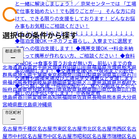
と一緒に解決しましょう！／ 京栄センターでは 「工場
で仕事を始めたい！でも困りごとが…」 そんな方に向
けて、できる限りの支援をしております！ どんなお悩
み事もお気軽にご相談ください！
選択中の条件から探す
↓↓↓↓↓↓↓↓↓↓↓↓↓↓↓↓↓↓↓↓↓↓↓↓
◆宿泊支援OK →ネカフェ暮らし、入寮までに退居す
る方への宿泊支援します！ ◆携帯支援OK →料金未納
都道府県
によって携帯が作れない方、ご相談ください！ ◆食料
支援OK →食事を買うお金が無い方、前払いまでの食
北海道
青森県
岩手県
宮城県
秋田県
山形県
福島県
茨城県
栃木県
事の補助します！ ◆交通費支援OK →現地までの赴任
群馬県
埼玉県
千葉県
東京都
神奈川県
山梨県
新潟県
富山県
石川
交通費や面接来場及び工場見学交通費など支援します
県
福井県
長野県
岐阜県
静岡県
愛知県
×
三重県
滋賀県
京都府
大
◆引っ越し支援 →荷物の預かり、寮への郵送など引っ
阪府
兵庫県
奈良県
和歌山県
鳥取県
島根県
岡山県
広島県
山口県
越しのお手伝いをします！ ※各規定有
徳島県
香川県
愛媛県
高知県
福岡県
佐賀県
長崎県
熊本県
大分県
宮崎県
鹿児島県
沖縄県
市区町村
名古屋市千種区
名古屋市東区
名古屋市北区
名古屋市西区
名古
屋市中村区
名古屋市中区
名古屋市昭和区
名古屋市瑞穂区
名古