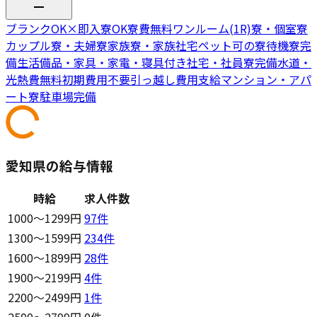
ブランクOK
×
即入寮OK
寮費無料
ワンルーム(1R)寮・個室寮
カップル寮・夫婦寮
家族寮・家族社宅
ペット可の寮
待機寮完
備
生活備品・家具・家電・寝具付き
社宅・社員寮完備
水道・
光熱費無料
初期費用不要
引っ越し費用支給
マンション・アパ
ート寮
駐車場完備
愛知県の給与情報
時給
求人件数
1000〜1299円
97
件
1300〜1599円
234
件
1600〜1899円
28
件
1900〜2199円
4
件
2200〜2499円
1
件