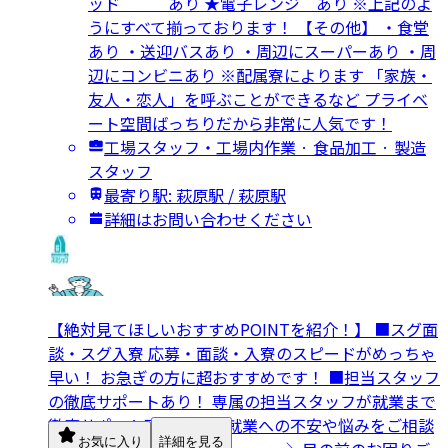
ッド あり ★電子レンジ あり ※上記のよ
うにすべて揃っております！ 【その他】 ・食堂
あり ・送迎バスあり ・周辺にスーパーあり ・周
辺にコンビニあり ※配属寮によります 「家族・
友人・恋人」を呼ぶことができるなど プライベ
ート空間ばっちりだから非常に人気です！
工場スタッフ・工場内作業 · 食品加工 · 製造
スタッフ
最寄り駅: 萩原駅 / 萩原駅
詳細はお問い合わせください
【絶対見てほしいおすすめPOINTを紹介！】 ■スグ面
談・スグ入寮 応募・面談・入寮のスピードがめっちゃ
早い！ お急ぎの方に超おすすめです！ ■担当スタッフ
の徹底サポートあり！ 専属の担当スタッフが就業まで
徹底サポート致します。 就業への不安や悩みをご相談
お気に入り
詳細を見る