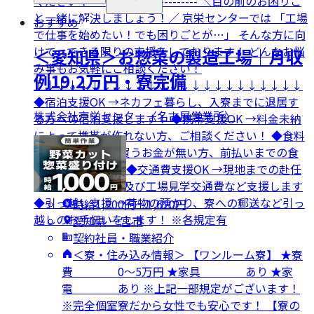
ください！ ------------------------- ＼目の前のお困りご
と一緒に解決しましょう！／ 京栄センターでは 「工場
おすすめ
で仕事を始めたい！でも困りごとが…」 そんな方に向
けて、できる限りの支援をしております！ どんなお悩
＜愛知県＞お惣菜の製造工場｜月収
み事もお気軽にご相談ください！
例19.2万円・寮完備
↓↓↓↓↓↓↓↓↓↓↓↓↓↓↓↓↓↓↓↓↓↓↓↓
◆宿泊支援OK →ネカフェ暮らし、入寮までに退居す
株式会社京栄センター〈名古屋営業所〉
る方への宿泊支援します！ ◆携帯支援OK →料金未納
によって携帯が作れない方、ご相談ください！ ◆食料
支援OK →食事を買うお金が無い方、前払いまでの食
事の補助します！ ◆交通費支援OK →現地までの赴任
交通費や面接来場及び工場見学交通費など支援します
◆引っ越し支援 →荷物の預かり、寮への郵送など引っ
時給1,200円〜1,620円
越しのお手伝いをします！ ※各規定有
愛知県 一宮市
契約社員・職業紹介
＜寮・住み込み情報＞ 【ワンルーム寮】 ★寮
費 0～5万円 ★家具 あり ★家
電 あり ※上記一部規定がございます！
※完全個室寮だから女性でも安心です！ 【寮の