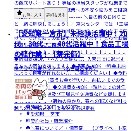
の徹底サポートあり！ 専属の担当スタッフが就業まで
徹底サポート致します。 就業への不安や悩みをご相談
お気に入り
詳細を見る
ください！ ------------------------- ＼目の前のお困りご
と一緒に解決しましょう！／ 京栄センターでは 「工場
で仕事を始めたい！でも困りごとが…」 そんな方に向
【愛知県一宮市】未経験活躍中！20
けて、できる限りの支援をしております！ どんなお悩
代・30代・・40代活躍中！食品工場
み事もお気軽にご相談ください！
↓↓↓↓↓↓↓↓↓↓↓↓↓↓↓↓↓↓↓↓↓↓↓↓
の軽作業！【寮完備】
◆宿泊支援OK →ネカフェ暮らし、入寮までに退居す
る方への宿泊支援します！ ◆携帯支援OK →料金未納
株式会社京栄センター〈名古屋営業所〉
によって携帯が作れない方、ご相談ください！ ◆食料
支援OK →食事を買うお金が無い方、前払いまでの食
事の補助します！ ◆交通費支援OK →現地までの赴任
交通費や面接来場及び工場見学交通費など支援します
◆引っ越し支援 →荷物の預かり、寮への郵送など引っ
時給1,200円〜1,620円
越しのお手伝いをします！ ※各規定有
愛知県 一宮市
契約社員・職業紹介
＼寮について／ ・個室寮 (プライベート空