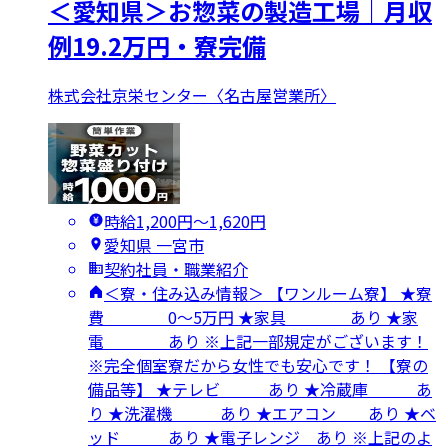
＜愛知県＞お惣菜の製造工場｜月収
例19.2万円・寮完備
株式会社京栄センター〈名古屋営業所〉
時給1,200円〜1,620円
愛知県 一宮市
契約社員・職業紹介
＜寮・住み込み情報＞ 【ワンルーム寮】 ★寮
費 0～5万円 ★家具 あり ★家
電 あり ※上記一部規定がございます！
※完全個室寮だから女性でも安心です！ 【寮の
備品等】 ★テレビ あり ★冷蔵庫 あ
り ★洗濯機 あり ★エアコン あり ★ベ
ッド あり ★電子レンジ あり ※上記のよ