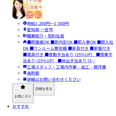
時給1,200円〜1,500円
愛知県 一宮市
職業紹介・契約社員
■即面接OK ■即内定OK ■即入寮OK ■即入社
OK ■ワンルーム寮完備 ■家具付き ■家電付き
■寝具付き ■夜勤手当あり (25％UP） ■残業手
当あり (25％UP） ■休出手当あり (3…
工場スタッフ・工場内作業 · 加工 · 軽作業
奥町駅
詳細はお問い合わせください
詳細を見る
お気に入り
おすすめ