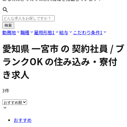
検索
勤務地
職種
雇用形態
1
給与
こだわり条件
1
愛知県 一宮市
の
契約社員 / ブ
ランクOK
の住み込み・寮付
き求人
3
件
おすすめ