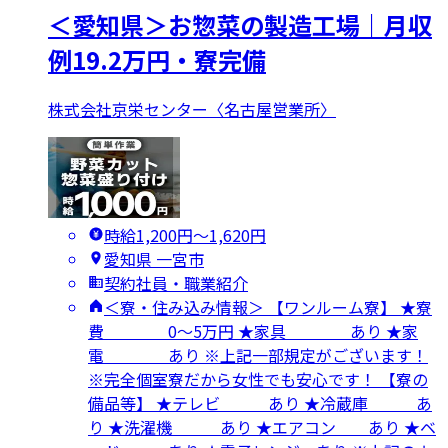
＜愛知県＞お惣菜の製造工場｜月収
例19.2万円・寮完備
株式会社京栄センター〈名古屋営業所〉
時給1,200円〜1,620円
愛知県 一宮市
契約社員・職業紹介
＜寮・住み込み情報＞ 【ワンルーム寮】 ★寮
費 0～5万円 ★家具 あり ★家
電 あり ※上記一部規定がございます！
※完全個室寮だから女性でも安心です！ 【寮の
備品等】 ★テレビ あり ★冷蔵庫 あ
り ★洗濯機 あり ★エアコン あり ★ベ