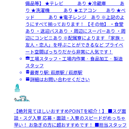
備品等】 ★テレビ あり ★冷蔵庫 あ
り ★洗濯機 あり ★エアコン あり ★ベ
ッド あり ★電子レンジ あり ※上記のよ
うにすべて揃っております！ 【その他】 ・食堂
あり ・送迎バスあり ・周辺にスーパーあり ・周
辺にコンビニあり ※配属寮によります 「家族・
友人・恋人」を呼ぶことができるなど プライベ
ート空間ばっちりだから非常に人気です！
工場スタッフ・工場内作業 · 食品加工 · 製造
スタッフ
最寄り駅: 萩原駅 / 萩原駅
詳細はお問い合わせください
【絶対見てほしいおすすめPOINTを紹介！】 ■スグ面
談・スグ入寮 応募・面談・入寮のスピードがめっちゃ
早い！ お急ぎの方に超おすすめです！ ■担当スタッフ