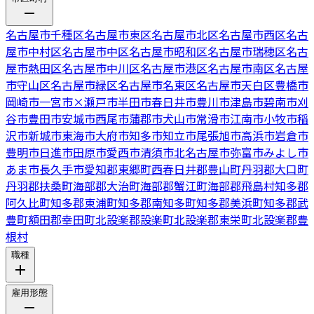
名古屋市千種区
名古屋市東区
名古屋市北区
名古屋市西区
名古
屋市中村区
名古屋市中区
名古屋市昭和区
名古屋市瑞穂区
名古
屋市熱田区
名古屋市中川区
名古屋市港区
名古屋市南区
名古屋
市守山区
名古屋市緑区
名古屋市名東区
名古屋市天白区
豊橋市
岡崎市
一宮市
×
瀬戸市
半田市
春日井市
豊川市
津島市
碧南市
刈
谷市
豊田市
安城市
西尾市
蒲郡市
犬山市
常滑市
江南市
小牧市
稲
沢市
新城市
東海市
大府市
知多市
知立市
尾張旭市
高浜市
岩倉市
豊明市
日進市
田原市
愛西市
清須市
北名古屋市
弥富市
みよし市
あま市
長久手市
愛知郡東郷町
西春日井郡豊山町
丹羽郡大口町
丹羽郡扶桑町
海部郡大治町
海部郡蟹江町
海部郡飛島村
知多郡
阿久比町
知多郡東浦町
知多郡南知多町
知多郡美浜町
知多郡武
豊町
額田郡幸田町
北設楽郡設楽町
北設楽郡東栄町
北設楽郡豊
根村
職種
雇用形態