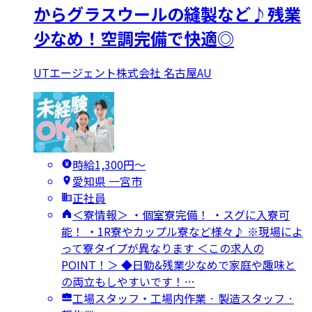
からグラスウールの縫製など♪残業
少なめ！空調完備で快適◎
UTエージェント株式会社 名古屋AU
時給1,300円〜
愛知県 一宮市
正社員
＜寮情報＞ ・個室寮完備！ ・スグに入寮可
能！ ・1R寮やカップル寮など様々♪ ※現場によ
って寮タイプが異なります ＜この求人の
POINT！＞ ◆日勤&残業少なめで家庭や趣味と
の両立もしやすいです！…
工場スタッフ・工場内作業 · 製造スタッフ ·