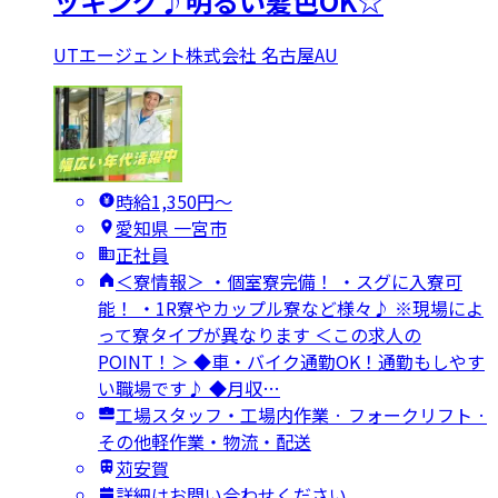
ッキング♪明るい髪色OK☆
UTエージェント株式会社 名古屋AU
時給1,350円〜
愛知県 一宮市
正社員
＜寮情報＞ ・個室寮完備！ ・スグに入寮可
能！ ・1R寮やカップル寮など様々♪ ※現場によ
って寮タイプが異なります ＜この求人の
POINT！＞ ◆車・バイク通勤OK！通勤もしやす
い職場です♪ ◆月収…
工場スタッフ・工場内作業 · フォークリフト ·
その他軽作業・物流・配送
苅安賀
詳細はお問い合わせください