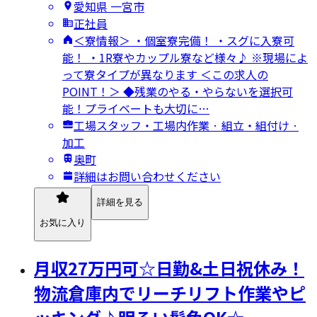
愛知県 一宮市
正社員
＜寮情報＞ ・個室寮完備！ ・スグに入寮可
能！ ・1R寮やカップル寮など様々♪ ※現場によ
って寮タイプが異なります ＜この求人の
POINT！＞ ◆残業のやる・やらないを選択可
能！プライベートも大切に…
工場スタッフ・工場内作業 · 組立・組付け ·
加工
奥町
詳細はお問い合わせください
詳細を見る
お気に入り
月収27万円可☆日勤&土日祝休み！
物流倉庫内でリーチリフト作業やピ