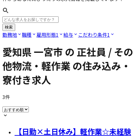
検索
勤務地
職種
雇用形態
1
給与
こだわり条件
1
愛知県 一宮市
の
正社員 / その
他物流・軽作業
の住み込み・
寮付き求人
3
件
【日勤×土日休み】軽作業☆未経験