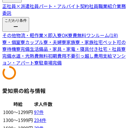
正社員
×
派遣社員
パート・アルバイト
契約社員
職業紹介
業務
委託
こだわり条件
その他物流・軽作業
×
即入寮OK
寮費無料
ワンルーム(1R)
寮・個室寮
カップル寮・夫婦寮
家族寮・家族社宅
ペット可の
寮
待機寮完備
生活備品・家具・家電・寝具付き
社宅・社員寮
完備
水道・光熱費無料
初期費用不要
引っ越し費用支給
マンシ
ョン・アパート寮
駐車場完備
愛知県の給与情報
時給
求人件数
1000〜1299円
97
件
1300〜1599円
234
件
1600〜1899円
28
件