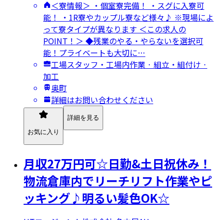
＜寮情報＞ ・個室寮完備！ ・スグに入寮可
能！ ・1R寮やカップル寮など様々♪ ※現場によ
って寮タイプが異なります ＜この求人の
POINT！＞ ◆残業のやる・やらないを選択可
能！プライベートも大切に…
工場スタッフ・工場内作業 · 組立・組付け ·
加工
奥町
詳細はお問い合わせください
詳細を見る
お気に入り
月収27万円可☆日勤&土日祝休み！
物流倉庫内でリーチリフト作業やピ
ッキング♪明るい髪色OK☆