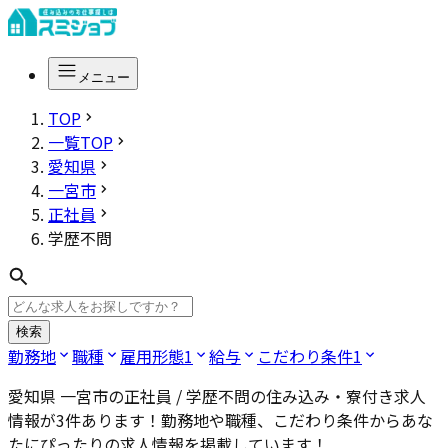
メニュー
TOP
一覧TOP
愛知県
一宮市
正社員
学歴不問
検索
勤務地
職種
雇用形態
1
給与
こだわり条件
1
愛知県 一宮市の正社員 / 学歴不問
の住み込み・寮付き求人
情報が
3
件あります！勤務地や職種、こだわり条件からあな
たにぴったりの求人情報を掲載しています！