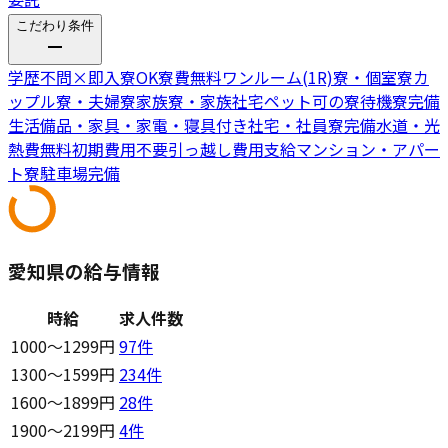
こだわり条件
学歴不問
×
即入寮OK
寮費無料
ワンルーム(1R)寮・個室寮
カ
ップル寮・夫婦寮
家族寮・家族社宅
ペット可の寮
待機寮完備
生活備品・家具・家電・寝具付き
社宅・社員寮完備
水道・光
熱費無料
初期費用不要
引っ越し費用支給
マンション・アパー
ト寮
駐車場完備
愛知県の給与情報
時給
求人件数
1000〜1299円
97
件
1300〜1599円
234
件
1600〜1899円
28
件
1900〜2199円
4
件