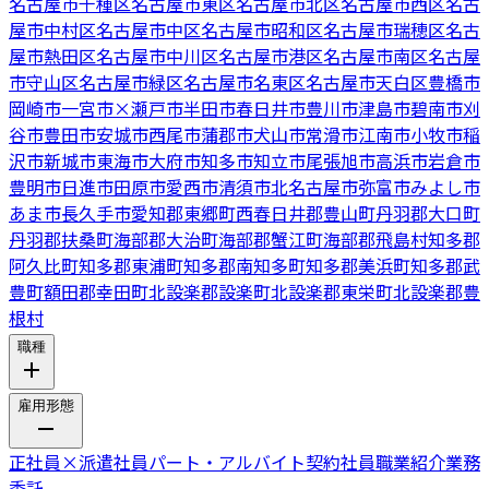
名古屋市千種区
名古屋市東区
名古屋市北区
名古屋市西区
名古
屋市中村区
名古屋市中区
名古屋市昭和区
名古屋市瑞穂区
名古
屋市熱田区
名古屋市中川区
名古屋市港区
名古屋市南区
名古屋
市守山区
名古屋市緑区
名古屋市名東区
名古屋市天白区
豊橋市
岡崎市
一宮市
×
瀬戸市
半田市
春日井市
豊川市
津島市
碧南市
刈
谷市
豊田市
安城市
西尾市
蒲郡市
犬山市
常滑市
江南市
小牧市
稲
沢市
新城市
東海市
大府市
知多市
知立市
尾張旭市
高浜市
岩倉市
豊明市
日進市
田原市
愛西市
清須市
北名古屋市
弥富市
みよし市
あま市
長久手市
愛知郡東郷町
西春日井郡豊山町
丹羽郡大口町
丹羽郡扶桑町
海部郡大治町
海部郡蟹江町
海部郡飛島村
知多郡
阿久比町
知多郡東浦町
知多郡南知多町
知多郡美浜町
知多郡武
豊町
額田郡幸田町
北設楽郡設楽町
北設楽郡東栄町
北設楽郡豊
根村
職種
雇用形態
正社員
×
派遣社員
パート・アルバイト
契約社員
職業紹介
業務
委託