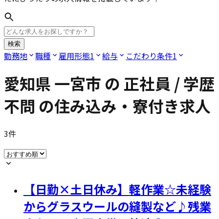
検索
勤務地
職種
雇用形態
1
給与
こだわり条件
1
愛知県 一宮市
の
正社員 / 学歴
不問
の住み込み・寮付き求人
3
件
【日勤×土日休み】軽作業☆未経験
からグラスウールの縫製など♪残業