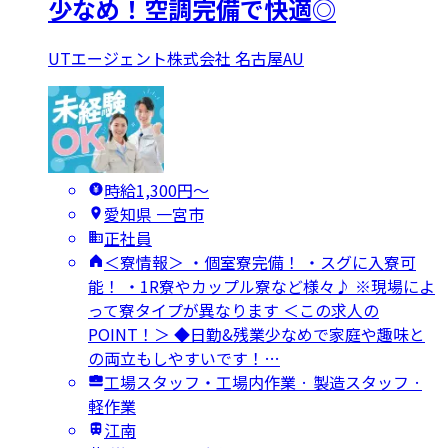
少なめ！空調完備で快適◎
UTエージェント株式会社 名古屋AU
時給1,300円〜
愛知県 一宮市
正社員
＜寮情報＞ ・個室寮完備！ ・スグに入寮可
能！ ・1R寮やカップル寮など様々♪ ※現場によ
って寮タイプが異なります ＜この求人の
POINT！＞ ◆日勤&残業少なめで家庭や趣味と
の両立もしやすいです！…
工場スタッフ・工場内作業 · 製造スタッフ ·
軽作業
江南