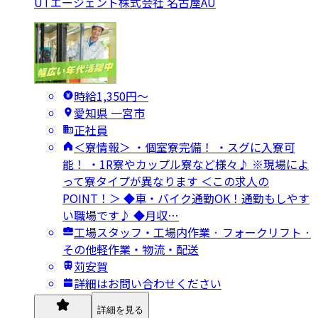
UTエージェント株式会社 名古屋AU
時給1,350円〜
愛知県 一宮市
正社員
＜寮情報＞ ・個室寮完備！ ・スグに入寮可
能！ ・1R寮やカップル寮など様々♪ ※現場によ
って寮タイプが異なります ＜この求人の
POINT！＞ ◆車・バイク通勤OK！通勤もしやす
い職場です♪ ◆月収…
工場スタッフ・工場内作業 · フォークリフト ·
その他軽作業・物流・配送
苅安賀
詳細はお問い合わせください
詳細を見る