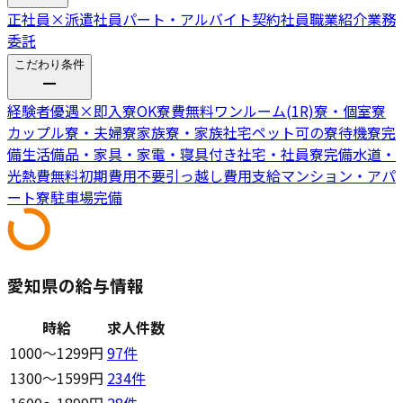
正社員
×
派遣社員
パート・アルバイト
契約社員
職業紹介
業務
委託
こだわり条件
経験者優遇
×
即入寮OK
寮費無料
ワンルーム(1R)寮・個室寮
カップル寮・夫婦寮
家族寮・家族社宅
ペット可の寮
待機寮完
備
生活備品・家具・家電・寝具付き
社宅・社員寮完備
水道・
光熱費無料
初期費用不要
引っ越し費用支給
マンション・アパ
ート寮
駐車場完備
愛知県の給与情報
時給
求人件数
1000〜1299円
97
件
1300〜1599円
234
件
1600〜1899円
28
件