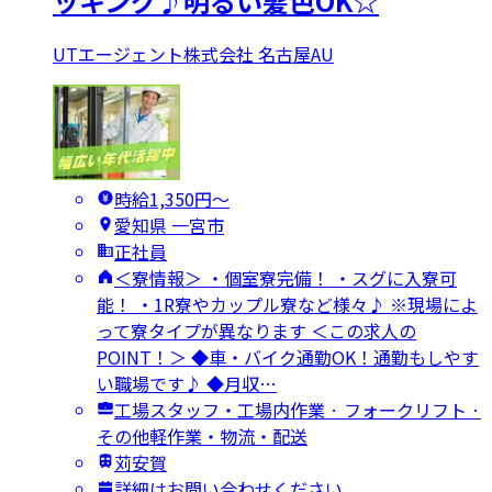
ッキング♪明るい髪色OK☆
UTエージェント株式会社 名古屋AU
時給1,350円〜
愛知県 一宮市
正社員
＜寮情報＞ ・個室寮完備！ ・スグに入寮可
能！ ・1R寮やカップル寮など様々♪ ※現場によ
って寮タイプが異なります ＜この求人の
POINT！＞ ◆車・バイク通勤OK！通勤もしやす
い職場です♪ ◆月収…
工場スタッフ・工場内作業 · フォークリフト ·
その他軽作業・物流・配送
苅安賀
詳細はお問い合わせください