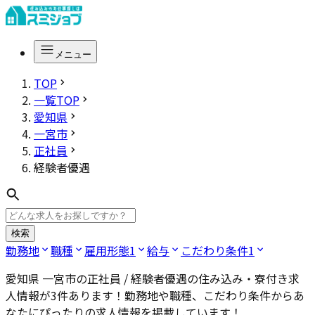
メニュー
TOP
一覧TOP
愛知県
一宮市
正社員
経験者優遇
検索
勤務地
職種
雇用形態
1
給与
こだわり条件
1
愛知県 一宮市の正社員 / 経験者優遇
の住み込み・寮付き求
人情報が
3
件あります！勤務地や職種、こだわり条件からあ
なたにぴったりの求人情報を掲載しています！