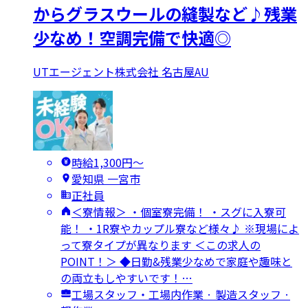
からグラスウールの縫製など♪残業
少なめ！空調完備で快適◎
UTエージェント株式会社 名古屋AU
時給1,300円〜
愛知県 一宮市
正社員
＜寮情報＞ ・個室寮完備！ ・スグに入寮可
能！ ・1R寮やカップル寮など様々♪ ※現場によ
って寮タイプが異なります ＜この求人の
POINT！＞ ◆日勤&残業少なめで家庭や趣味と
の両立もしやすいです！…
工場スタッフ・工場内作業 · 製造スタッフ ·