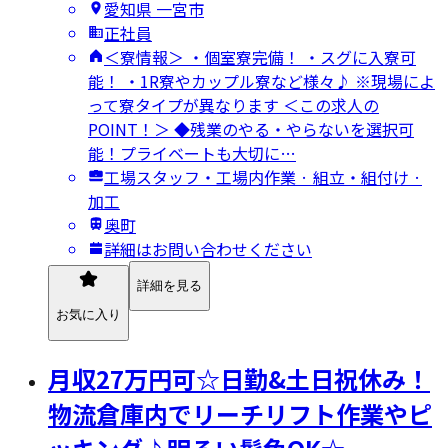
愛知県 一宮市
正社員
＜寮情報＞ ・個室寮完備！ ・スグに入寮可
能！ ・1R寮やカップル寮など様々♪ ※現場によ
って寮タイプが異なります ＜この求人の
POINT！＞ ◆残業のやる・やらないを選択可
能！プライベートも大切に…
工場スタッフ・工場内作業 · 組立・組付け ·
加工
奥町
詳細はお問い合わせください
詳細を見る
お気に入り
月収27万円可☆日勤&土日祝休み！
物流倉庫内でリーチリフト作業やピ