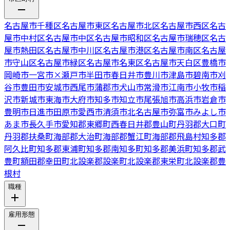
名古屋市千種区
名古屋市東区
名古屋市北区
名古屋市西区
名古
屋市中村区
名古屋市中区
名古屋市昭和区
名古屋市瑞穂区
名古
屋市熱田区
名古屋市中川区
名古屋市港区
名古屋市南区
名古屋
市守山区
名古屋市緑区
名古屋市名東区
名古屋市天白区
豊橋市
岡崎市
一宮市
×
瀬戸市
半田市
春日井市
豊川市
津島市
碧南市
刈
谷市
豊田市
安城市
西尾市
蒲郡市
犬山市
常滑市
江南市
小牧市
稲
沢市
新城市
東海市
大府市
知多市
知立市
尾張旭市
高浜市
岩倉市
豊明市
日進市
田原市
愛西市
清須市
北名古屋市
弥富市
みよし市
あま市
長久手市
愛知郡東郷町
西春日井郡豊山町
丹羽郡大口町
丹羽郡扶桑町
海部郡大治町
海部郡蟹江町
海部郡飛島村
知多郡
阿久比町
知多郡東浦町
知多郡南知多町
知多郡美浜町
知多郡武
豊町
額田郡幸田町
北設楽郡設楽町
北設楽郡東栄町
北設楽郡豊
根村
職種
雇用形態