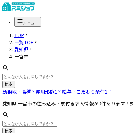
メニュー
TOP
一覧TOP
愛知県
一宮市
検索
勤務地
職種
雇用形態
1
給与
こだわり条件
1
愛知県 一宮市
の住み込み・寮付き求人情報が
0
件あります！
検索