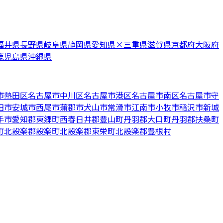
福井県
長野県
岐阜県
静岡県
愛知県
×
三重県
滋賀県
京都府
大阪府
鹿児島県
沖縄県
市熱田区
名古屋市中川区
名古屋市港区
名古屋市南区
名古屋市守
田市
安城市
西尾市
蒲郡市
犬山市
常滑市
江南市
小牧市
稲沢市
新城
手市
愛知郡東郷町
西春日井郡豊山町
丹羽郡大口町
丹羽郡扶桑町
町
北設楽郡設楽町
北設楽郡東栄町
北設楽郡豊根村