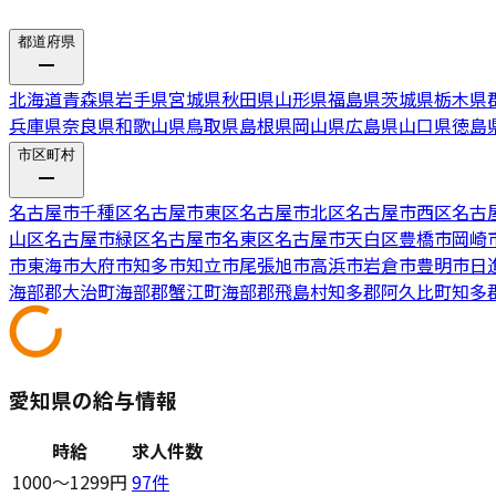
都道府県
北海道
青森県
岩手県
宮城県
秋田県
山形県
福島県
茨城県
栃木県
兵庫県
奈良県
和歌山県
鳥取県
島根県
岡山県
広島県
山口県
徳島
市区町村
名古屋市千種区
名古屋市東区
名古屋市北区
名古屋市西区
名古
山区
名古屋市緑区
名古屋市名東区
名古屋市天白区
豊橋市
岡崎
市
東海市
大府市
知多市
知立市
尾張旭市
高浜市
岩倉市
豊明市
日
海部郡大治町
海部郡蟹江町
海部郡飛島村
知多郡阿久比町
知多
愛知県の給与情報
時給
求人件数
1000〜1299円
97
件