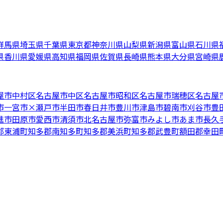
群馬県
埼玉県
千葉県
東京都
神奈川県
山梨県
新潟県
富山県
石川県
県
香川県
愛媛県
高知県
福岡県
佐賀県
長崎県
熊本県
大分県
宮崎県
屋市中村区
名古屋市中区
名古屋市昭和区
名古屋市瑞穂区
名古屋
市
一宮市
×
瀬戸市
半田市
春日井市
豊川市
津島市
碧南市
刈谷市
豊
進市
田原市
愛西市
清須市
北名古屋市
弥富市
みよし市
あま市
長久
郡東浦町
知多郡南知多町
知多郡美浜町
知多郡武豊町
額田郡幸田