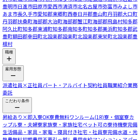
豊明市
日進市
田原市
愛西市
清須市
北名古屋市
弥富市
みよし市
あま市
長久手市
愛知郡東郷町
西春日井郡豊山町
丹羽郡大口町
丹羽郡扶桑町
海部郡大治町
海部郡蟹江町
海部郡飛島村
知多郡
阿久比町
知多郡東浦町
知多郡南知多町
知多郡美浜町
知多郡武
豊町
額田郡幸田町
北設楽郡設楽町
北設楽郡東栄町
北設楽郡豊
根村
職種
雇用形態
派遣社員
×
正社員
パート・アルバイト
契約社員
職業紹介
業務
委託
こだわり条件
昇給あり
×
即入寮OK
寮費無料
ワンルーム(1R)寮・個室寮
カ
ップル寮・夫婦寮
家族寮・家族社宅
ペット可の寮
待機寮完備
生活備品・家具・家電・寝具付き
社宅・社員寮完備
水道・光
熱費無料
初期費用不要
引っ越し費用支給
マンション・アパー