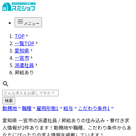
メニュー
TOP
一覧TOP
愛知県
一宮市
派遣社員
昇給あり
検索
勤務地
職種
雇用形態
1
給与
こだわり条件
1
愛知県 一宮市の派遣社員 / 昇給あり
の住み込み・寮付き求
人情報が
2
件あります！勤務地や職種、こだわり条件からあ
なたにぴったりの求人情報を掲載しています！