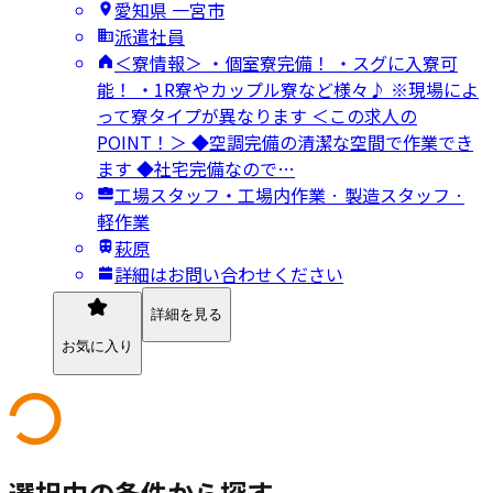
愛知県 一宮市
派遣社員
＜寮情報＞ ・個室寮完備！ ・スグに入寮可
能！ ・1R寮やカップル寮など様々♪ ※現場によ
って寮タイプが異なります ＜この求人の
POINT！＞ ◆空調完備の清潔な空間で作業でき
ます ◆社宅完備なので…
工場スタッフ・工場内作業 · 製造スタッフ ·
軽作業
萩原
詳細はお問い合わせください
詳細を見る
お気に入り
選択中の条件から探す