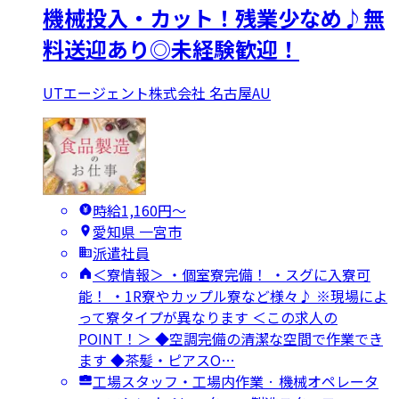
機械投入・カット！残業少なめ♪無
料送迎あり◎未経験歓迎！
UTエージェント株式会社 名古屋AU
時給1,160円〜
愛知県 一宮市
派遣社員
＜寮情報＞ ・個室寮完備！ ・スグに入寮可
能！ ・1R寮やカップル寮など様々♪ ※現場によ
って寮タイプが異なります ＜この求人の
POINT！＞ ◆空調完備の清潔な空間で作業でき
ます ◆茶髪・ピアスO…
工場スタッフ・工場内作業 · 機械オペレータ