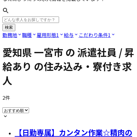
検索
勤務地
職種
雇用形態
1
給与
こだわり条件
1
愛知県 一宮市
の
派遣社員 / 昇
給あり
の住み込み・寮付き求
人
2
件
【日勤専属】カンタン作業☆精肉の