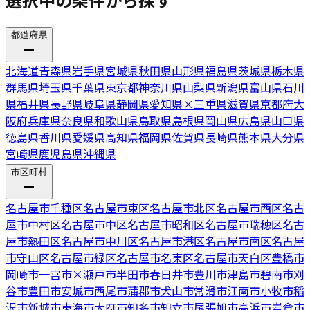
都道府県
北海道
青森県
岩手県
宮城県
秋田県
山形県
福島県
茨城県
栃木県
群馬県
埼玉県
千葉県
東京都
神奈川県
山梨県
新潟県
富山県
石川
県
福井県
長野県
岐阜県
静岡県
愛知県
×
三重県
滋賀県
京都府
大
阪府
兵庫県
奈良県
和歌山県
鳥取県
島根県
岡山県
広島県
山口県
徳島県
香川県
愛媛県
高知県
福岡県
佐賀県
長崎県
熊本県
大分県
宮崎県
鹿児島県
沖縄県
市区町村
名古屋市千種区
名古屋市東区
名古屋市北区
名古屋市西区
名古
屋市中村区
名古屋市中区
名古屋市昭和区
名古屋市瑞穂区
名古
屋市熱田区
名古屋市中川区
名古屋市港区
名古屋市南区
名古屋
市守山区
名古屋市緑区
名古屋市名東区
名古屋市天白区
豊橋市
岡崎市
一宮市
×
瀬戸市
半田市
春日井市
豊川市
津島市
碧南市
刈
谷市
豊田市
安城市
西尾市
蒲郡市
犬山市
常滑市
江南市
小牧市
稲
沢市
新城市
東海市
大府市
知多市
知立市
尾張旭市
高浜市
岩倉市