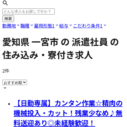
検索
勤務地
職種
雇用形態
1
給与
こだわり条件
1
愛知県 一宮市
の
派遣社員
の
住み込み・寮付き求人
2
件
【日勤専属】カンタン作業☆精肉の
機械投入・カット！残業少なめ♪無
料送迎あり◎未経験歓迎！