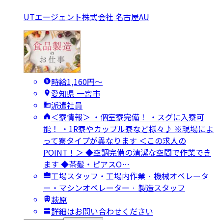
UTエージェント株式会社 名古屋AU
時給1,160円〜
愛知県 一宮市
派遣社員
＜寮情報＞ ・個室寮完備！ ・スグに入寮可
能！ ・1R寮やカップル寮など様々♪ ※現場によ
って寮タイプが異なります ＜この求人の
POINT！＞ ◆空調完備の清潔な空間で作業でき
ます ◆茶髪・ピアスO…
工場スタッフ・工場内作業 · 機械オペレータ
ー・マシンオペレーター · 製造スタッフ
萩原
詳細はお問い合わせください