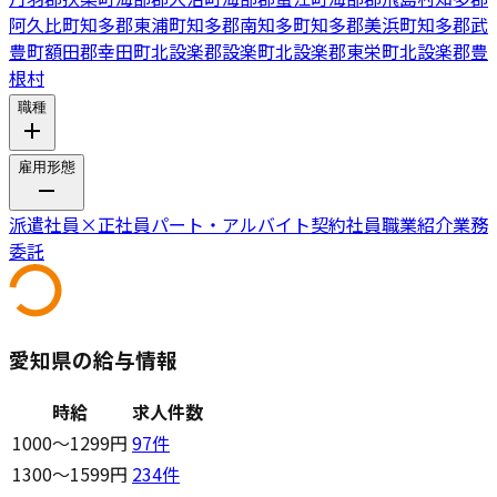
阿久比町
知多郡東浦町
知多郡南知多町
知多郡美浜町
知多郡武
豊町
額田郡幸田町
北設楽郡設楽町
北設楽郡東栄町
北設楽郡豊
根村
職種
雇用形態
派遣社員
×
正社員
パート・アルバイト
契約社員
職業紹介
業務
委託
愛知県の給与情報
時給
求人件数
1000〜1299円
97
件
1300〜1599円
234
件