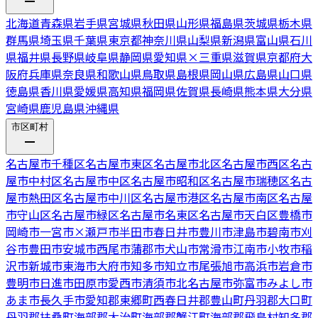
北海道
青森県
岩手県
宮城県
秋田県
山形県
福島県
茨城県
栃木県
群馬県
埼玉県
千葉県
東京都
神奈川県
山梨県
新潟県
富山県
石川
県
福井県
長野県
岐阜県
静岡県
愛知県
×
三重県
滋賀県
京都府
大
阪府
兵庫県
奈良県
和歌山県
鳥取県
島根県
岡山県
広島県
山口県
徳島県
香川県
愛媛県
高知県
福岡県
佐賀県
長崎県
熊本県
大分県
宮崎県
鹿児島県
沖縄県
市区町村
名古屋市千種区
名古屋市東区
名古屋市北区
名古屋市西区
名古
屋市中村区
名古屋市中区
名古屋市昭和区
名古屋市瑞穂区
名古
屋市熱田区
名古屋市中川区
名古屋市港区
名古屋市南区
名古屋
市守山区
名古屋市緑区
名古屋市名東区
名古屋市天白区
豊橋市
岡崎市
一宮市
×
瀬戸市
半田市
春日井市
豊川市
津島市
碧南市
刈
谷市
豊田市
安城市
西尾市
蒲郡市
犬山市
常滑市
江南市
小牧市
稲
沢市
新城市
東海市
大府市
知多市
知立市
尾張旭市
高浜市
岩倉市
豊明市
日進市
田原市
愛西市
清須市
北名古屋市
弥富市
みよし市
あま市
長久手市
愛知郡東郷町
西春日井郡豊山町
丹羽郡大口町
丹羽郡扶桑町
海部郡大治町
海部郡蟹江町
海部郡飛島村
知多郡